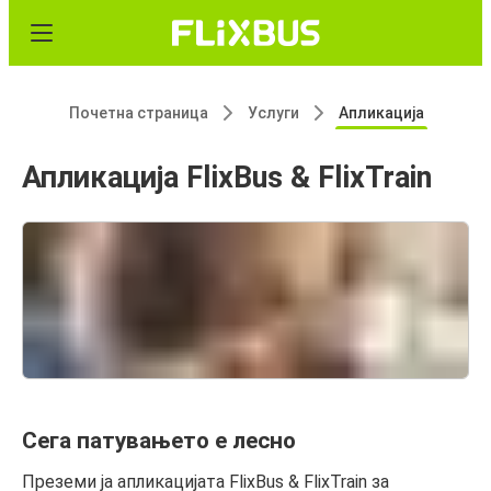
Почетна страница
Услуги
Апликација
Апликација FlixBus & FlixTrain
Сега патувањето е лесно
Преземи ја апликацијата FlixBus & FlixTrain за