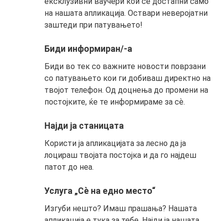
ексклузивни ваучери кои се достапни само
на нашата апликација. Оствари неверојатни
заштеди при патувањето!
Биди информиран/-а
Биди во тек со важните новости поврзани
со патувањето кои ги добиваш директно на
твојот телефон. Од доцнења до промени на
постојките, ќе те информираме за сѐ.
Најди ја станицата
Користи ја апликацијата за лесно да ја
лоцираш твојата постојка и да го најдеш
патот до неа.
Услуга „Сѐ на едно место“
Изгуби нешто? Имаш прашања? Нашата
апликација е тука за тебе. Најди ја нашата