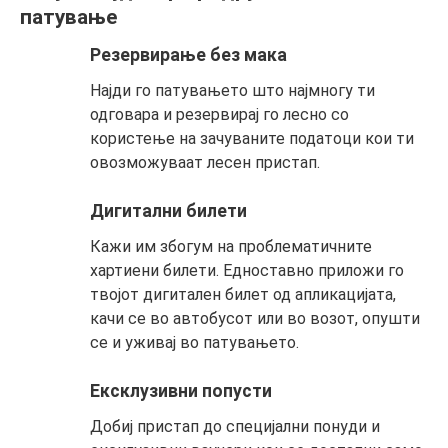
патување
Резервирање без мака
Најди го патувањето што најмногу ти
одговара и резервирај го лесно со
користење на зачуваните податоци кои ти
овозможуваат лесен пристап.
Дигитални билети
Кажи им збогум на проблематичните
хартиени билети. Едноставно приложи го
твојот дигитален билет од апликацијата,
качи се во автобусот или во возот, опушти
се и уживај во патувањето.
Ексклузивни попусти
Добиј пристап до специјални понуди и