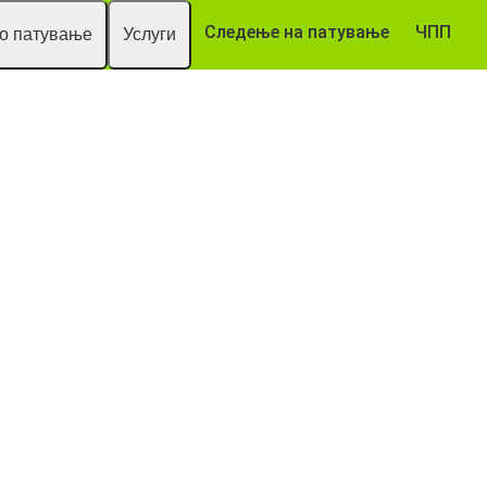
Следење на патување
ЧПП
то патување
Услуги