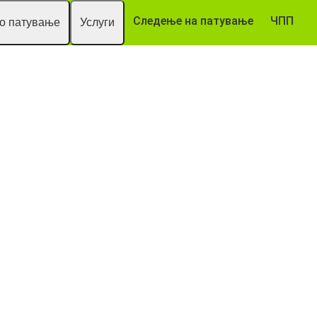
Следење на патување
ЧПП
то патување
Услуги