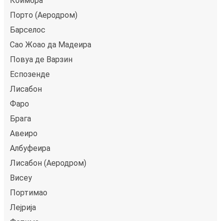
Коимбра
Порто (Аеродром)
Барселос
Сао Жоао да Мадеира
Повуа де Варзин
Еспозенде
Лисабон
Фаро
Брага
Авеиро
Албуфеира
Лисабон (Аеродром)
Висеу
Портимао
Лејрија