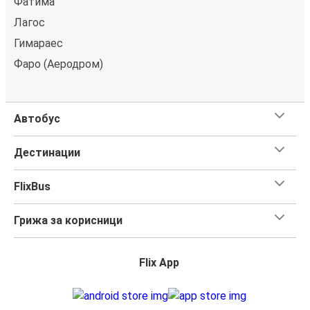
Фатима
Лагос
Гимараес
Фаро (Аеродром)
Автобус
Дестинации
FlixBus
Грижа за корисници
Flix App