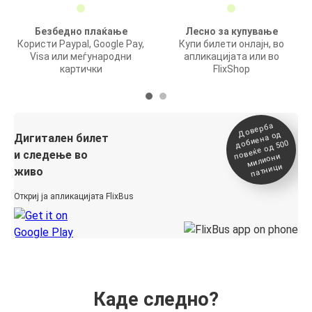
Безбедно плаќање
Лесно за купување
Користи Paypal, Google Pay,
Купи билети онлајн, во
Visa или меѓународни
апликацијата или во
картички
FlixShop
Доверба
добиена о
повеќе о
д
Дигитален билет
д 500
и следење во
милиони
патници
живо
Откриј ја апликацијата FlixBus
Каде следно?