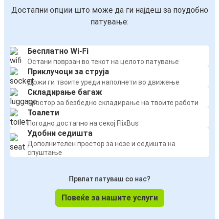
Достапни опции што може да ги најдеш за поудобно
патување:
Бесплатно Wi-Fi
Остани поврзан во текот на целото патување
Приклучоци за струја
Држи ги твоите уреди наполнети во движење
Складирање багаж
Простор за безбедно складирање на твоите работи
Тоалети
Погодно достапно на секој FlixBus
Удобни седишта
Дополнителен простор за нозе и седишта на
спуштање
Првпат патуваш со нас?
Повеќе за нашите услуги