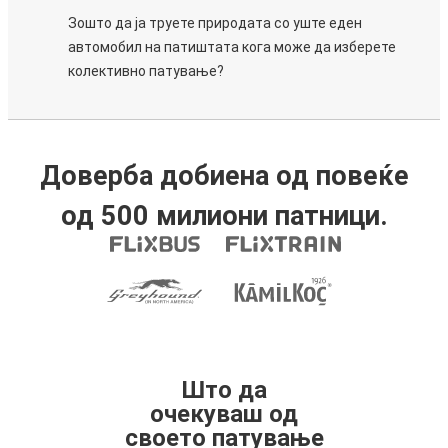
Зошто да ја труете природата со уште еден
автомобил на патиштата кога може да изберете
колективно патување?
Доверба добиена од повеќе
од 500 милиони патници.
Што да
очекуваш од
своето патување