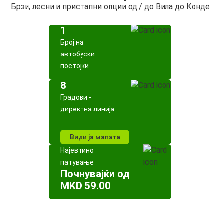
Брзи, лесни и пристапни опции од / до Вила до Конде
1
Број на
автобуски
постојки
8
Градови -
директна линија
Види ја мапата
Најевтино
патување
Почнувајќи од
MKD 59.00