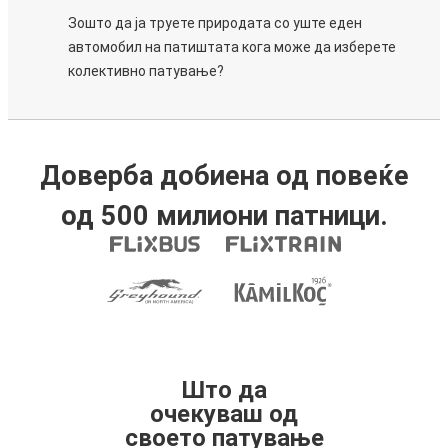
Зошто да ја труете природата со уште еден
автомобил на патиштата кога може да изберете
колективно патување?
Доверба добиена од повеќе
од 500 милиони патници.
Што да
очекуваш од
своето патување