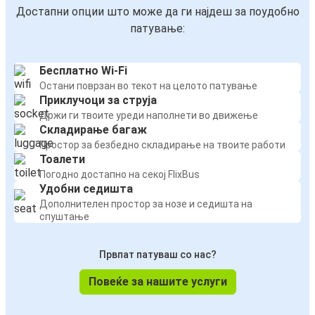
Достапни опции што може да ги најдеш за поудобно
патување:
Бесплатно Wi-Fi
Остани поврзан во текот на целото патување
Приклучоци за струја
Држи ги твоите уреди наполнети во движење
Складирање багаж
Простор за безбедно складирање на твоите работи
Тоалети
Погодно достапно на секој FlixBus
Удобни седишта
Дополнителен простор за нозе и седишта на
спуштање
Првпат патуваш со нас?
Повеќе за нашите услуги