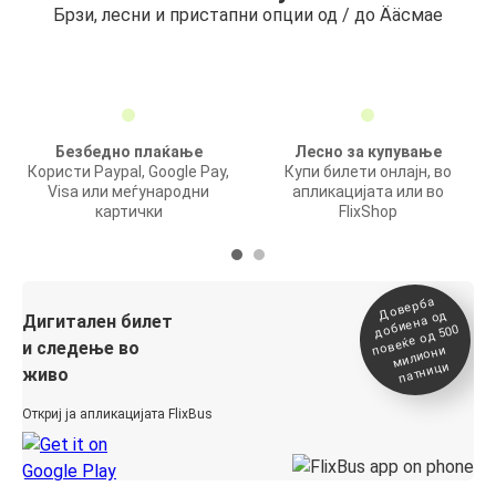
Брзи, лесни и пристапни опции од / до Ääсмае
Безбедно плаќање
Лесно за купување
Користи Paypal, Google Pay,
Купи билети онлајн, во
Visa или меѓународни
апликацијата или во
картички
FlixShop
Доверба
добиена о
повеќе о
д
Дигитален билет
д 500
и следење во
милиони
патници
живо
Откриј ја апликацијата FlixBus