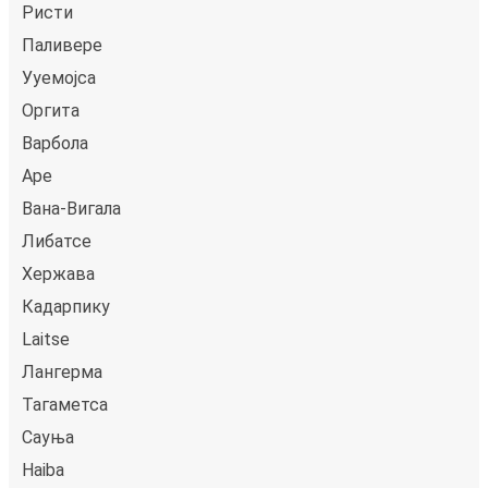
Ристи
Паливере
Ууемојса
Оргита
Варбола
Аре
Вана-Вигала
Либатсе
Хержава
Кадарпику
Laitse
Лангерма
Тагаметса
Сауња
Haiba