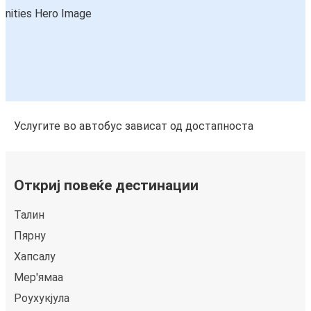
Услугите во автобус зависат од достапноста
Откриј повеќе дестинации
Талин
Пярну
Хапсалу
Мер'ямаа
Роухукјула