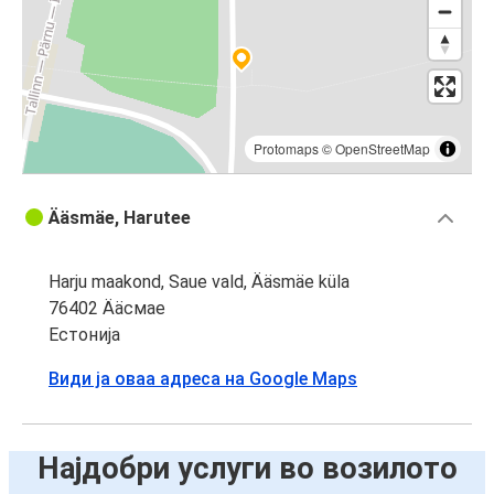
Protomaps
©
OpenStreetMap
Ääsmäe, Harutee
Harju maakond, Saue vald, Ääsmäe küla
76402 Ääсмае
Естонија
Види ја оваа адреса на Google Maps
Најдобри услуги во возилото