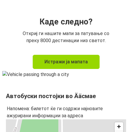
Каде следно?
Откриј ги нашите мапи за патување со
преку 8000 дестинации низ светот.
Истражи ја мапата
Автобуски постојки во Ääсмае
Напомена: билетот ќе ги содржи најновите
ажурирани информации за адреса