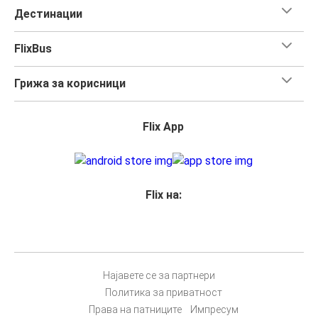
Дестинации
FlixBus
Грижа за корисници
Flix App
Flix на:
Најавете се за партнери
Политика за приватност
Права на патниците
Импресум