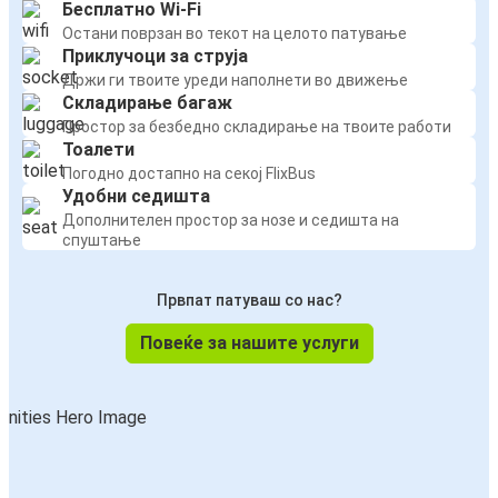
Бесплатно Wi-Fi
Остани поврзан во текот на целото патување
Приклучоци за струја
Држи ги твоите уреди наполнети во движење
Складирање багаж
Простор за безбедно складирање на твоите работи
Тоалети
Погодно достапно на секој FlixBus
Удобни седишта
Дополнителен простор за нозе и седишта на
спуштање
Првпат патуваш со нас?
Повеќе за нашите услуги