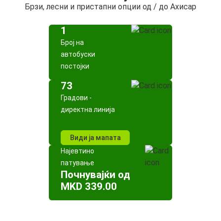
Брзи, лесни и пристапни опции од / до Ахисар
1
Број на
автобуски
постојки
73
Градови -
директна линија
Види ја мапата
Најевтино
патување
Почнувајќи од
MKD 339.00