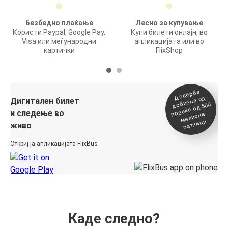
Безбедно плаќање
Лесно за купување
Користи Paypal, Google Pay,
Купи билети онлајн, во
Visa или меѓународни
апликацијата или во
картички
FlixShop
Доверба
добиена о
повеќе о
д
Дигитален билет
д 500
и следење во
милиони
патници
живо
Откриј ја апликацијата FlixBus
Каде следно?