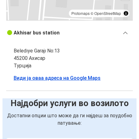
Protomaps
©
OpenStreetMap
Akhisar bus station
Beledıye Garajı No:13
45200 Ахисар
Турција
Види ја оваа адреса на Google Maps
Најдобри услуги во возилото
Достапни опции што може да ги најдеш за поудобно
патување: