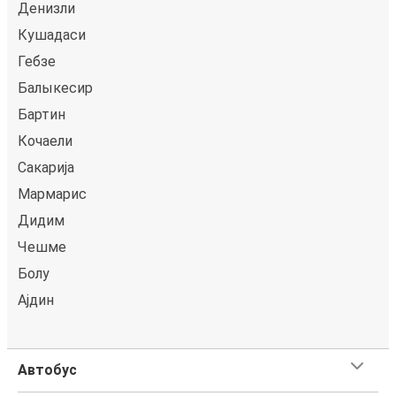
Денизли
Кушадаси
Гебзе
Балыкесир
Бартин
Кoчаели
Сакарија
Мармарис
Дидим
Чешме
Болу
Ајдин
Автобус