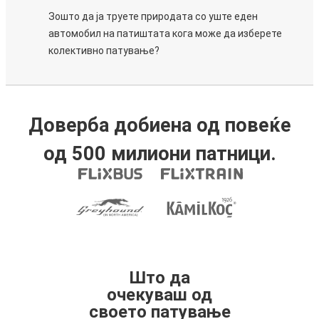
Зошто да ја труете природата со уште еден
автомобил на патиштата кога може да изберете
колективно патување?
Доверба добиена од повеќе
од 500 милиони патници.
Што да
очекуваш од
своето патување