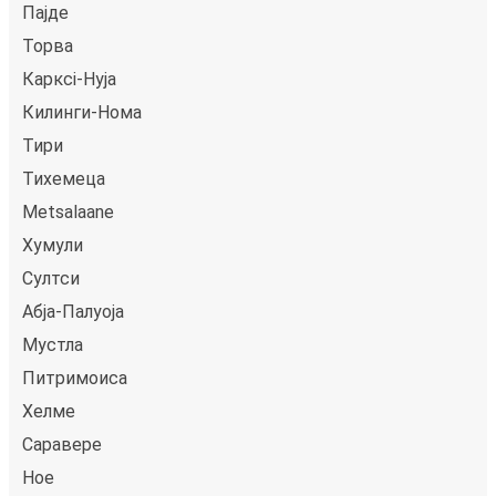
Пајде
Торва
Карксi-Нуја
Килинги-Нома
Тири
Тихемецa
Metsalaane
Хумули
Султси
Абјa-Палуоја
Мустла
Питримоиса
Хелме
Саравере
Ное