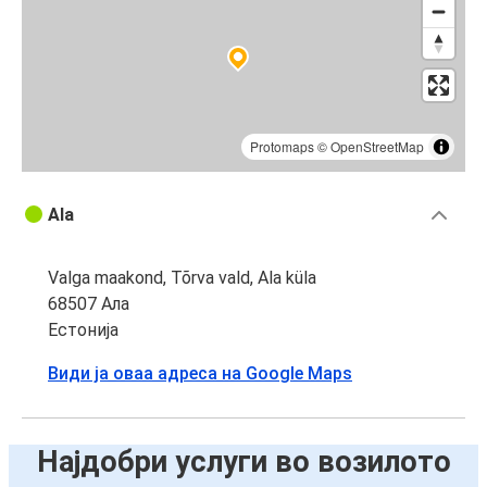
Protomaps
©
OpenStreetMap
Ala
Valga maakond, Tõrva vald, Ala küla
68507 Ала
Естонија
Види ја оваа адреса на Google Maps
Најдобри услуги во возилото