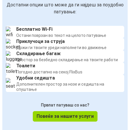
Достапни опции што може да ги најдеш за поудобно
патување:
Бесплатно Wi-Fi
Остани поврзан во текот на целото патување
Приклучоци за струја
Држи ги твоите уреди наполнети во движење
Складирање багаж
Простор за безбедно складирање на твоите работи
Тоалети
Погодно достапно на секој FlixBus
Удобни седишта
Дополнителен простор за нозе и седишта на
спуштање
Првпат патуваш со нас?
Повеќе за нашите услуги