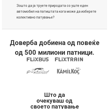
Зошто да ја труете природата со уште еден
автомобил на патиштата кога може да изберете
колективно патување?
Доверба добиена од повеќе
од 500 милиони патници.
Што да
очекуваш од
своето патување