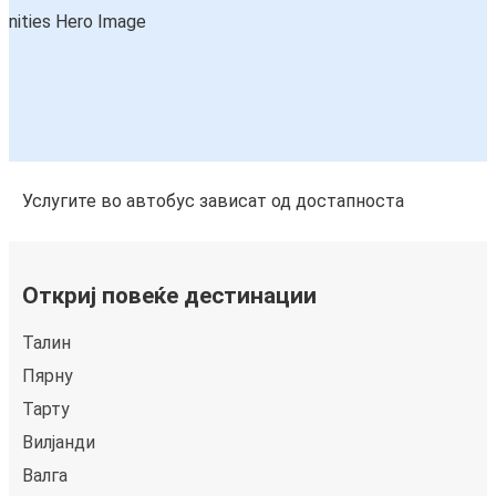
Услугите во автобус зависат од достапноста
Откриј повеќе дестинации
Талин
Пярну
Тарту
Вилјанди
Валга