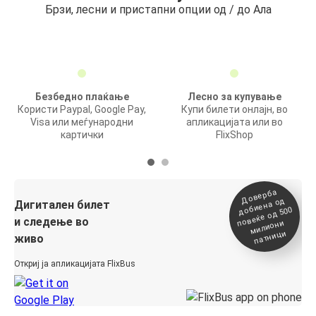
Брзи, лесни и пристапни опции од / до Ала
Безбедно плаќање
Лесно за купување
Користи Paypal, Google Pay,
Купи билети онлајн, во
Visa или меѓународни
апликацијата или во
картички
FlixShop
Доверба
добиена о
повеќе о
д
Дигитален билет
д 500
и следење во
милиони
патници
живо
Откриј ја апликацијата FlixBus