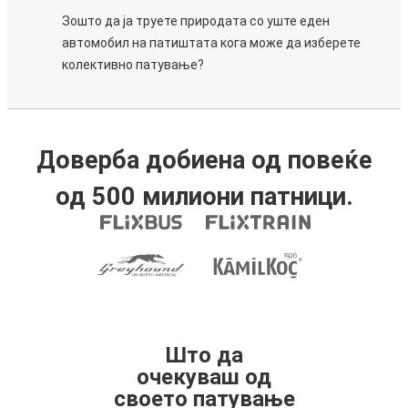
Зошто да ја труете природата со уште еден
автомобил на патиштата кога може да изберете
колективно патување?
Доверба добиена од повеќе
од 500 милиони патници.
Што да
очекуваш од
своето патување