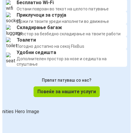
Бесплатно Wi-Fi
Остани поврзан во текот на целото патување
Приклучоци за струја
Држи ги твоите уреди наполнети во движење
Складирање багаж
Простор за безбедно складирање на твоите работи
Тоалети
Погодно достапно на секој FlixBus
Удобни седишта
Дополнителен простор за нозе и седишта на
спуштање
Првпат патуваш со нас?
Повеќе за нашите услуги