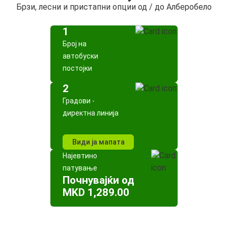
Брзи, лесни и пристапни опции од / до Алберобело
1
Број на
автобуски
постојки
2
Градови -
директна линија
Види ја мапата
Најевтино
патување
Почнувајќи од
MKD 1,289.00