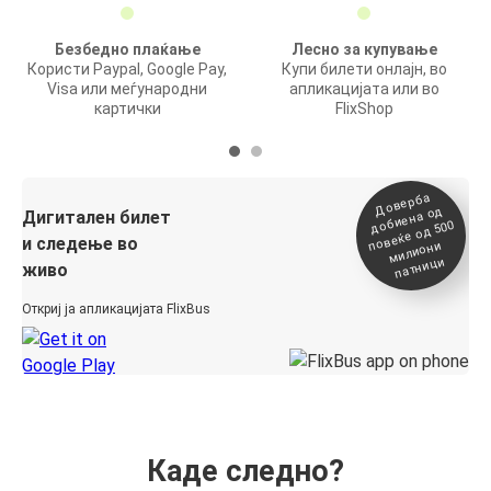
Безбедно плаќање
Лесно за купување
Користи Paypal, Google Pay,
Купи билети онлајн, во
Visa или меѓународни
апликацијата или во
картички
FlixShop
Доверба
добиена о
повеќе о
д
Дигитален билет
д 500
и следење во
милиони
патници
живо
Откриј ја апликацијата FlixBus
Каде следно?