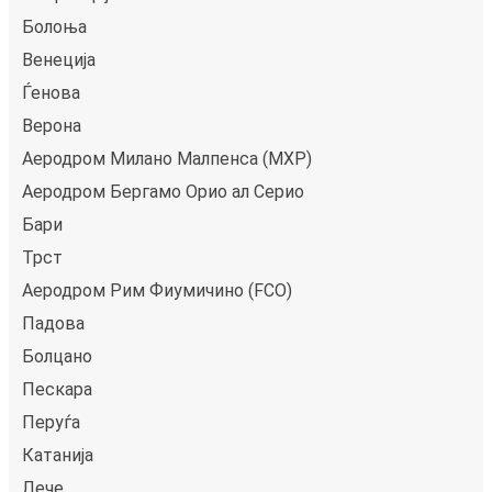
Болоња
Венеција
Ѓенова
Верона
Аеродром Милано Малпенса (MXP)
Аеродром Бергамо Ориo ал Серио
Бари
Трст
Аеродром Рим Фиумичино (FCO)
Падова
Болцано
Пескара
Перуѓа
Катанија
Лече