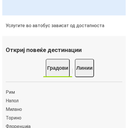
Услугите во автобус зависат од достапноста
Откриј повеќе дестинации
Градови
Линии
Рим
Напол
Милано
Торино
Флоренција