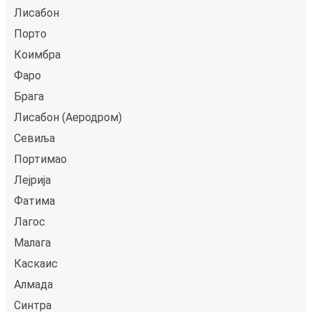
Лисабон
Порто
Коимбра
Фаро
Брага
Лисабон (Аеродром)
Севиља
Портимао
Лејрија
Фатима
Лагос
Малага
Каскаис
Алмада
Синтра