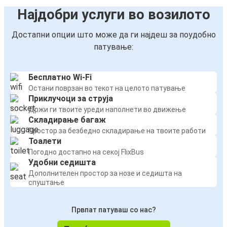
Најдобри услуги во возилото
Достапни опции што може да ги најдеш за поудобно
патување:
Бесплатно Wi-Fi
Остани поврзан во текот на целото патување
Приклучоци за струја
Држи ги твоите уреди наполнети во движење
Складирање багаж
Простор за безбедно складирање на твоите работи
Тоалети
Погодно достапно на секој FlixBus
Удобни седишта
Дополнителен простор за нозе и седишта на
спуштање
Првпат патуваш со нас?