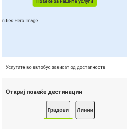
Повеќе за нашите услуги
Услугите во автобус зависат од достапноста
Откриј повеќе дестинации
Градови
Линии