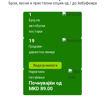
Брзи, лесни и пристапни опции од / до Албуфеира
1
Број на
автобуски
постојки
19
Градови -
директна линија
Види ја мапата
Најевтино
патување
Почнувајќи од
MKD 89.00