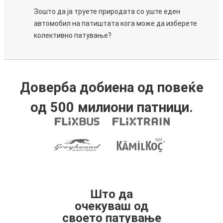
Зошто да ја труете природата со уште еден
автомобил на патиштата кога може да изберете
колективно патување?
Доверба добиена од повеќе
од 500 милиони патници.
Што да
очекуваш од
своето патување