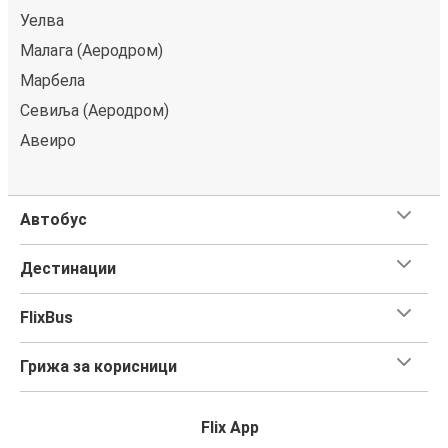
Уелва
Малага (Аеродром)
Марбела
Севиља (Аеродром)
Авеиро
Автобус
Дестинации
FlixBus
Грижа за корисници
Flix App