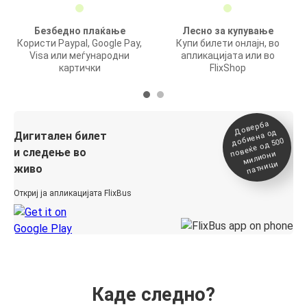
Безбедно плаќање
Лесно за купување
Користи Paypal, Google Pay,
Купи билети онлајн, во
Visa или меѓународни
апликацијата или во
картички
FlixShop
Доверба
добиена о
повеќе о
д
Дигитален билет
д 500
и следење во
милиони
патници
живо
Откриј ја апликацијата FlixBus
Каде следно?