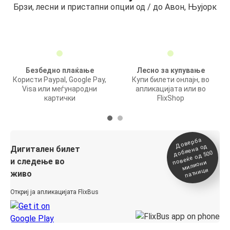
Брзи, лесни и пристапни опции од / до Авон, Њујорк
Безбедно плаќање
Лесно за купување
Користи Paypal, Google Pay,
Купи билети онлајн, во
Visa или меѓународни
апликацијата или во
картички
FlixShop
Доверба
добиена о
повеќе о
д
Дигитален билет
д 500
и следење во
милиони
патници
живо
Откриј ја апликацијата FlixBus