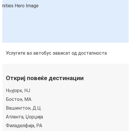
Услугите во автобус зависат од достапноста
Откриј повеќе дестинации
Њујорк, НЈ
Бостон, MA
Вашингтон, Д.Ц.
Атланта, Џорџија
Филаделфија, PA