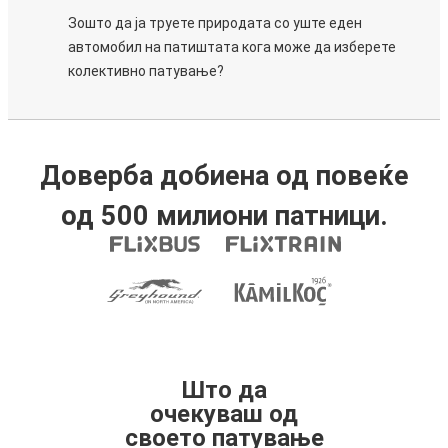
Зошто да ја труете природата со уште еден
автомобил на патиштата кога може да изберете
колективно патување?
Доверба добиена од повеќе
од 500 милиони патници.
Што да
очекуваш од
своето патување