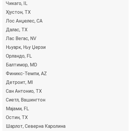
Чикаго, IL
Хјустон, TX
Лос Анџелес, CA
Далас, TX
Лас Вегас, NV
Њуарк, Њу Џерзи
Орландо, FL
Балтимор, MD
Финикс-Темпи, AZ
Детроит, MI
Сан Антонио, TX
Сиетл, Вашингтон
Мајами, FL
Остин, TX
Шарлот, Северна Каролина