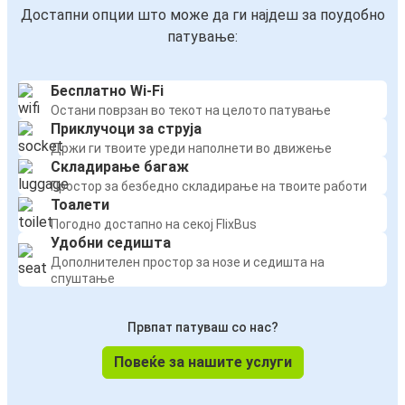
Достапни опции што може да ги најдеш за поудобно
патување:
Бесплатно Wi-Fi
Остани поврзан во текот на целото патување
Приклучоци за струја
Држи ги твоите уреди наполнети во движење
Складирање багаж
Простор за безбедно складирање на твоите работи
Тоалети
Погодно достапно на секој FlixBus
Удобни седишта
Дополнителен простор за нозе и седишта на
спуштање
Првпат патуваш со нас?
Повеќе за нашите услуги