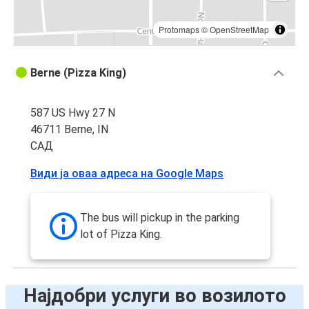
Protomaps
©
OpenStreetMap
Berne (Pizza King)
587 US Hwy 27 N
46711 Berne, IN
САД
Види ја оваа адреса на Google Maps
The bus will pickup in the parking
lot of Pizza King.
Најдобри услуги во возилото