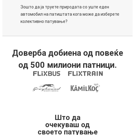
Зошто да ја труете природата со уште еден
автомобил на патиштата кога може да изберете
колективно патување?
Доверба добиена од повеќе
од 500 милиони патници.
Што да
очекуваш од
своето патување