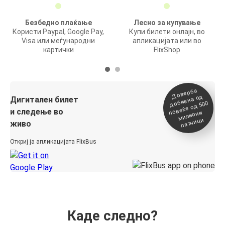
Безбедно плаќање
Лесно за купување
Користи Paypal, Google Pay,
Купи билети онлајн, во
Visa или меѓународни
апликацијата или во
картички
FlixShop
Доверба
добиена о
повеќе о
д
Дигитален билет
д 500
и следење во
милиони
патници
живо
Откриј ја апликацијата FlixBus
Каде следно?