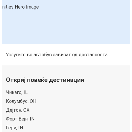
Услугите во автобус зависат од достапноста
Откриј повеќе дестинации
Чикаго, IL
Колумбус, OH
Дејтон, ОХ
Форт Вејн, IN
Гери, IN