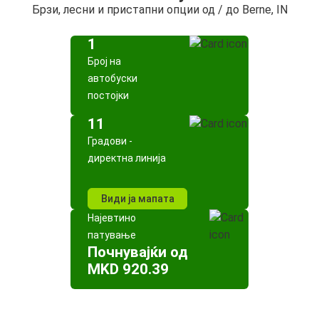
Брзи, лесни и пристапни опции од / до Berne, IN
1
Број на
автобуски
постојки
11
Градови -
директна линија
Види ја мапата
Најевтино
патување
Почнувајќи од
MKD 920.39