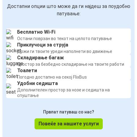
Достапни опции што може да ги најдеш за поудобно
патување:
Бесплатно Wi-Fi
Остани поврзан во текот на целото патување
Приклучоци за струја
Држи ги твоите уреди наполнети во движење
Складирање багаж
Простор за безбедно складирање на твоите работи
Тоалети
Погодно достапно на секој FlixBus
Удобни седишта
Дополнителен простор за нозе и седишта на
спуштање
Првпат патуваш со нас?
Повеќе за нашите услуги