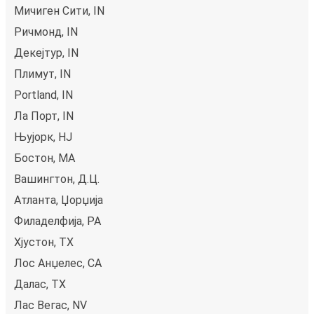
Мичиген Сити, IN
Ричмонд, IN
Декејтур, IN
Плимут, IN
Portland, IN
Ла Порт, IN
Њујорк, НЈ
Бостон, MA
Вашингтон, Д.Ц.
Атланта, Џорџија
Филаделфија, PA
Хјустон, TX
Лос Анџелес, CA
Далас, TX
Лас Вегас, NV