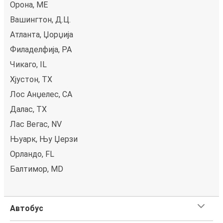
Орона, ME
Вашингтон, Д.Ц.
Атланта, Џорџија
Филаделфија, PA
Чикаго, IL
Хјустон, TX
Лос Анџелес, CA
Далас, TX
Лас Вегас, NV
Њуарк, Њу Џерзи
Орландо, FL
Балтимор, MD
Автобус