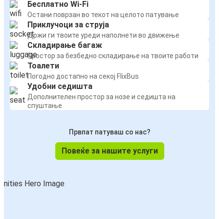
Бесплатно Wi-Fi
Остани поврзан во текот на целото патување
Приклучоци за струја
Држи ги твоите уреди наполнети во движење
Складирање багаж
Простор за безбедно складирање на твоите работи
Тоалети
Погодно достапно на секој FlixBus
Удобни седишта
Дополнителен простор за нозе и седишта на
спуштање
Првпат патуваш со нас?
Повеќе за нашите услуги