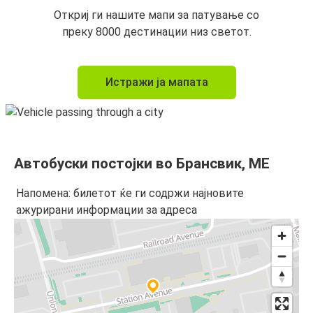
Откриј ги нашите мапи за патување со
преку 8000 дестинации низ светот.
Истражи ја мапата
Автобуски постојки во Брансвик, ME
Напомена: билетот ќе ги содржи најновите
ажурирани информации за адреса