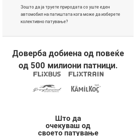
Зошто да ја труете природата со уште еден
автомобил на патиштата кога може да изберете
колективно патување?
Доверба добиена од повеќе
од 500 милиони патници.
Што да
очекуваш од
своето патување