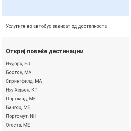
Услугите во автобус зависат од достапноста
Откриј повеќе дестинации
Њујорк, НЈ
Бостон, MA
Спрингфилд, MA
Њу Хејвен, КТ
Портланд, ME
Бангор, ME
Портсмут, NH
Огаста, ME