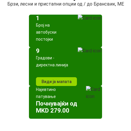
Брзи, лесни и пристапни опции од / до Брансвик, ME
1
Број на
автобуски
постојки
9
Градови -
директна линија
Види ја мапата
Најевтино
патување
Почнувајќи од
MKD 279.00