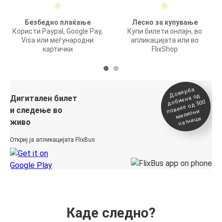
Безбедно плаќање
Лесно за купување
Користи Paypal, Google Pay,
Купи билети онлајн, во
Visa или меѓународни
апликацијата или во
картички
FlixShop
Доверба
добиена о
повеќе о
д
Дигитален билет
д 500
и следење во
милиони
патници
живо
Откриј ја апликацијата FlixBus
Каде следно?