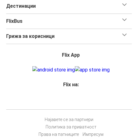
Дестинации
FlixBus
Грижа за корисници
Flix App
Flix на:
Најавете се за партнери
Политика за приватност
Права на патниците
Импресум