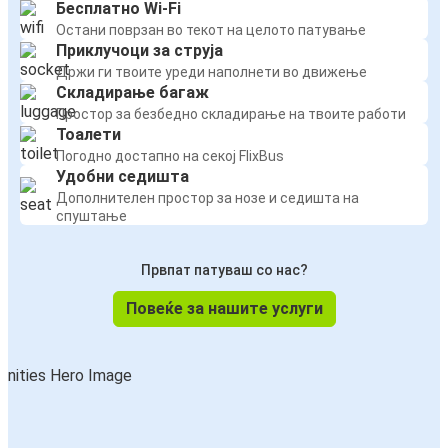
Бесплатно Wi-Fi
Остани поврзан во текот на целото патување
Приклучоци за струја
Држи ги твоите уреди наполнети во движење
Складирање багаж
Простор за безбедно складирање на твоите работи
Тоалети
Погодно достапно на секој FlixBus
Удобни седишта
Дополнителен простор за нозе и седишта на
спуштање
Првпат патуваш со нас?
Повеќе за нашите услуги