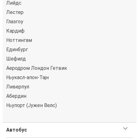
Лийдс
Лестер
Глазгоу
Кардиф
Ноттингам
Единбург
Шефилд
Аеродром Лондон Гетвик
Њукасл-апон-Тајн
Ливерпул
Абердин
Њупорт (Јужен Велс)
Автобус