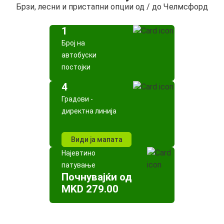
Брзи, лесни и пристапни опции од / до Челмсфорд
1
Број на
автобуски
постојки
4
Градови -
директна линија
Види ја мапата
Најевтино
патување
Почнувајќи од
MKD 279.00