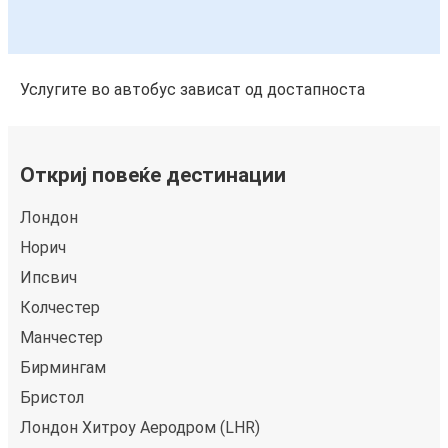
Услугите во автобус зависат од достапноста
Откриј повеќе дестинации
Лондон
Норич
Ипсвич
Колчестер
Манчестер
Бирмингам
Бристол
Лондон Хитроу Аеродром (LHR)