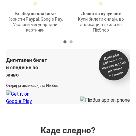
Безбедно плаќање
Лесно за купување
Користи Paypal, Google Pay,
Купи билети онлајн, во
Visa или меѓународни
апликацијата или во
картички
FlixShop
Доверба
добиена о
повеќе о
д
Дигитален билет
д 500
и следење во
милиони
патници
живо
Откриј ја апликацијата FlixBus
Каде следно?