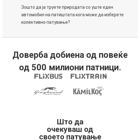
Зошто да ја труете природата со уште еден
автомобил на патиштата кога може да изберете
колективно патување?
Доверба добиена од повеќе
од 500 милиони патници.
Што да
очекуваш од
своето патување