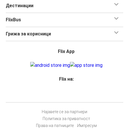
Дестинации
FlixBus
Грижа за корисници
Flix App
Flix на:
Најавете се за партнери
Политика за приватност
Права на патниците
Импресум