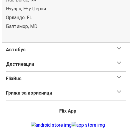
Њуарк, Њу Џерзи
Орландо, FL
Балтимор, MD
Автобус
Дестинации
FlixBus
Грижа за корисници
Flix App