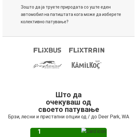
Зошто да ја труете природата со уште еден
автомобил на патиштата кога може да изберете
колективно патување?
Што да
очекуваш од
своето патување
Брзи, лесни и пристапни опции од / до Deer Park, WA
1