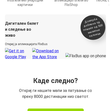
Visa или меѓународни
апликацијата или во
песна, о
картички
FlixShop
п
Доверба
добиена о
повеќе о
д
Дигитален билет
д 500
и следење во
милиони
патници
живо
Откриј ја апликацијата FlixBus
Каде следно?
Откриј ги нашите мапи за патување со
преку 8000 дестинации низ светот.