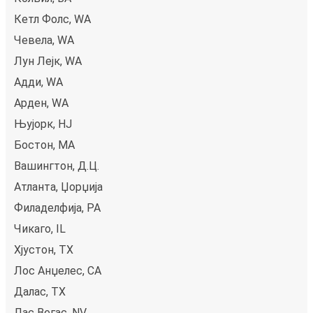
Кетл Фолс, WA
Чевела, WA
Лун Лејк, WA
Адди, WA
Арден, WA
Њујорк, НЈ
Бостон, MA
Вашингтон, Д.Ц.
Атланта, Џорџија
Филаделфија, PA
Чикаго, IL
Хјустон, TX
Лос Анџелес, CA
Далас, TX
Лас Вегас, NV