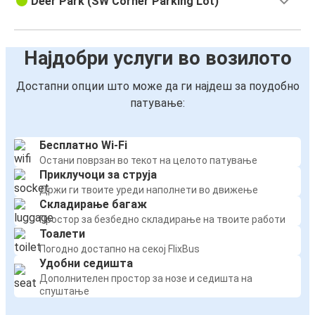
Deer Park (SW Corner Parking Lot)
Најдобри услуги во возилото
Достапни опции што може да ги најдеш за поудобно
патување:
Бесплатно Wi-Fi
Остани поврзан во текот на целото патување
Приклучоци за струја
Држи ги твоите уреди наполнети во движење
Складирање багаж
Простор за безбедно складирање на твоите работи
Тоалети
Погодно достапно на секој FlixBus
Удобни седишта
Дополнителен простор за нозе и седишта на
спуштање