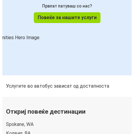
Првпат патуваш со нас?
Повеќе за нашите услуги
Услугите во автобус зависат од достапноста
Откриј повеќе дестинации
Spokane, WA
Колвил, ВА