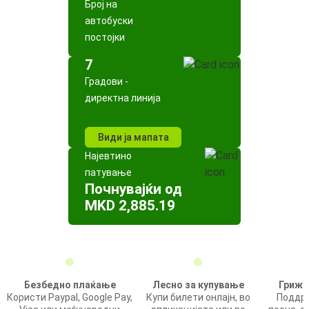
Број на
автобуски
постојки
7
Градови -
директна линија
Види ја мапата
Најевтино
патување
Почнувајќи од
MKD 2,885.19
Безбедно плаќање
Лесно за купување
Грижа
Користи Paypal, Google Pay,
Купи билети онлајн, во
Поддрш