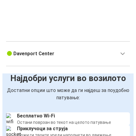
Davenport Center
Најдобри услуги во возилото
Достапни опции што може да ги најдеш за поудобно
патување:
Бесплатно Wi-Fi
Остани поврзан во текот на целото патување
Приклучоци за струја
Држи ги твоите уреди наполнети во движење