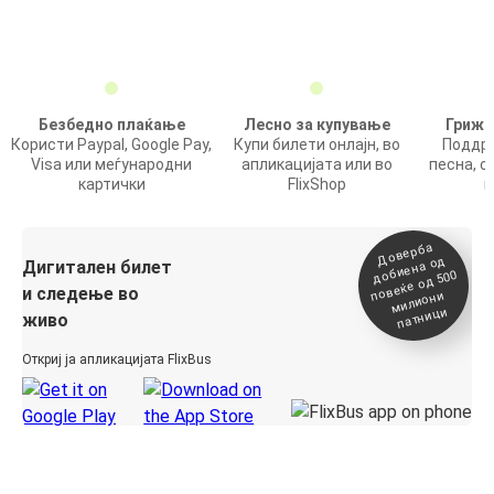
Безбедно плаќање
Лесно за купување
Грижа
Користи Paypal, Google Pay,
Купи билети онлајн, во
Поддрш
Visa или меѓународни
апликацијата или во
песна, о
картички
FlixShop
п
Доверба
добиена о
повеќе о
д
Дигитален билет
д 500
и следење во
милиони
патници
живо
Откриј ја апликацијата FlixBus