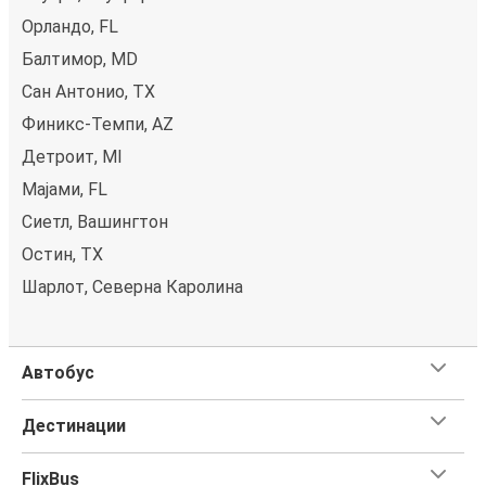
Орландо, FL
Балтимор, MD
Сан Антонио, TX
Финикс-Темпи, AZ
Детроит, MI
Мајами, FL
Сиетл, Вашингтон
Остин, TX
Шарлот, Северна Каролина
Автобус
Дестинации
FlixBus