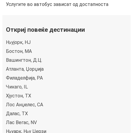
Услугите во автобус зависат од достапноста
Откриј повеќе дестинации
Њујорк, НЈ
Бостон, MA
Вашингтон, Д.Ц.
Атланта, Џорџија
Филаделфија, PA
Чикаго, IL
Хјустон, TX
Лос Анџелес, CA
Далас, TX
Лас Вегас, NV
Њуарк, Њу Џерзи