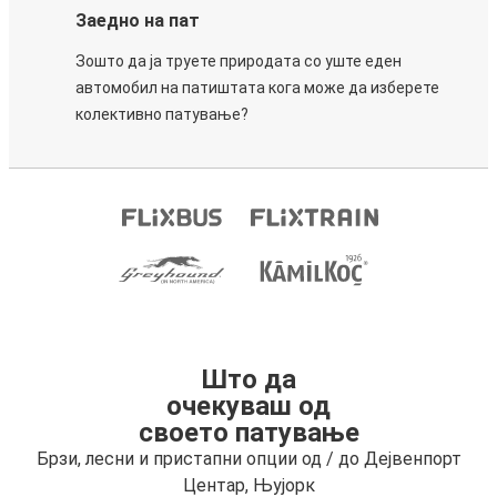
Заедно на пат
Зошто да ја труете природата со уште еден
автомобил на патиштата кога може да изберете
колективно патување?
Што да
очекуваш од
своето патување
Брзи, лесни и пристапни опции од / до Дејвенпорт
Центар, Њујорк