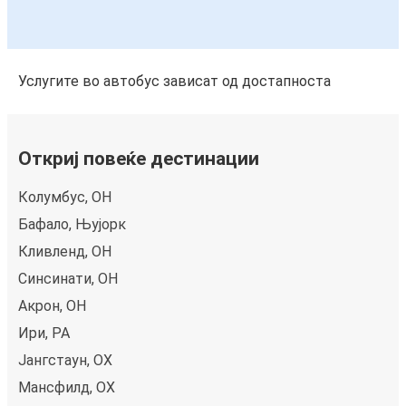
Услугите во автобус зависат од достапноста
Откриј повеќе дестинации
Колумбус, OH
Бафало, Њујорк
Кливленд, OH
Синсинати, OH
Акрон, OH
Ири, PA
Јангстаун, ОХ
Мансфилд, ОХ