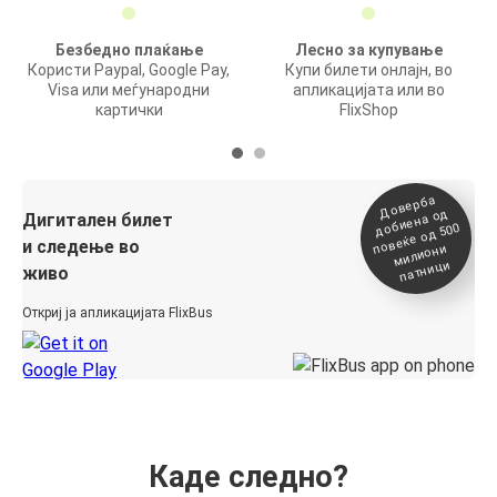
Безбедно плаќање
Лесно за купување
Користи Paypal, Google Pay,
Купи билети онлајн, во
Visa или меѓународни
апликацијата или во
картички
FlixShop
Доверба
добиена о
повеќе о
д
Дигитален билет
д 500
и следење во
милиони
патници
живо
Откриј ја апликацијата FlixBus
Каде следно?