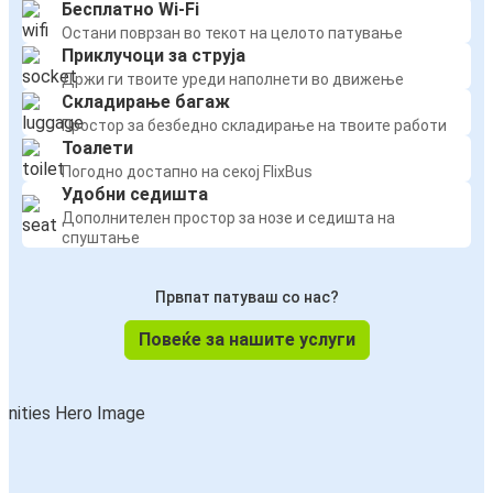
Бесплатно Wi-Fi
Остани поврзан во текот на целото патување
Приклучоци за струја
Држи ги твоите уреди наполнети во движење
Складирање багаж
Простор за безбедно складирање на твоите работи
Тоалети
Погодно достапно на секој FlixBus
Удобни седишта
Дополнителен простор за нозе и седишта на
спуштање
Првпат патуваш со нас?
Повеќе за нашите услуги