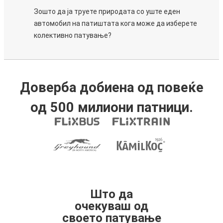
Зошто да ја труете природата со уште еден
автомобил на патиштата кога може да изберете
колективно патување?
Доверба добиена од повеќе
од 500 милиони патници.
Што да
очекуваш од
своето патување