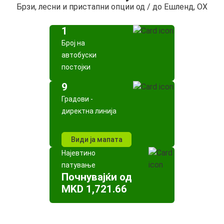
Брзи, лесни и пристапни опции од / до Ешленд, ОХ
1
Број на
автобуски
постојки
9
Градови -
директна линија
Види ја мапата
Најевтино
патување
Почнувајќи од
MKD 1,721.66