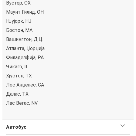
Вустер, ОХ
Маунт Гилид, OH
Њујорк, НЈ
Бостон, MA
Вашингтон, Д.Ц.
Атланта, Џорџија
Филаделфија, PA
Чикаго, IL
Хјустон, TX
Лос Анџелес, CA
Далас, TX
Лас Вегас, NV
Автобус