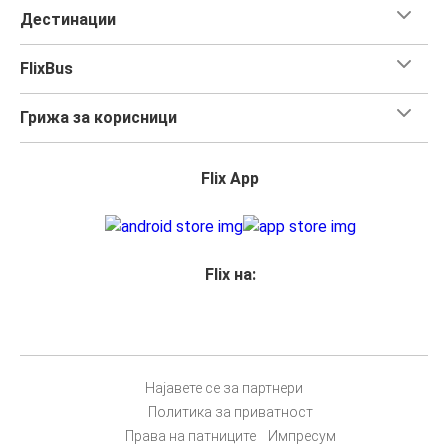
Дестинации
FlixBus
Грижа за корисници
Flix App
Flix на:
Најавете се за партнери
Политика за приватност
Права на патниците
Импресум