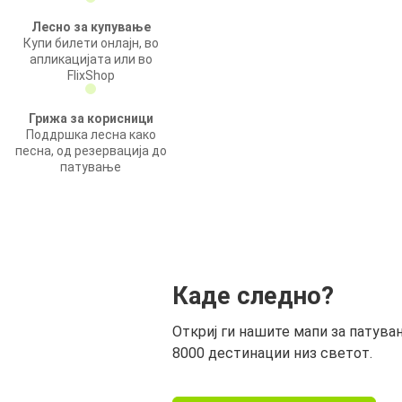
Лесно за купување
Купи билети онлајн, во
апликацијата или во
FlixShop
Грижа за корисници
Поддршка лесна како
песна, од резервација до
патување
Каде следно?
Откриј ги нашите мапи за патува
8000 дестинации низ светот.