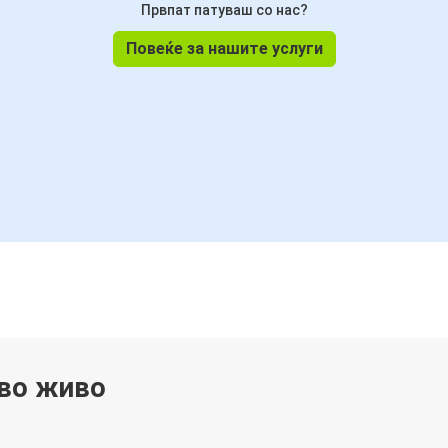
Првпат патуваш со нас?
Повеќе за нашите услуги
 во живо