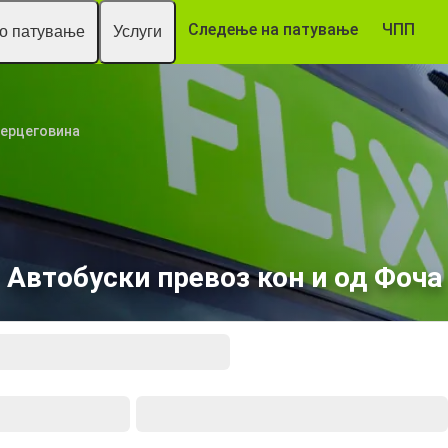
Следење на патување
ЧПП
то патување
Услуги
Херцеговина
Автобуски превоз кон и од Фоча