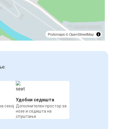
Protomaps
©
OpenStreetMap
ње:
Удобни седишта
а секој
Дополнителен простор за
нозе и седишта на
спуштање