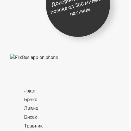
д
о
и
е
ќ
и
Јајце
Брчко
Ливно
Бихаќ
Травник