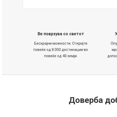
Ве поврзува со светот
Бескрајни можности. Откријте
Опу
повеќе од 8.000 дестинации во
мр
повеќе од 40 земји.
допол
Доверба доб