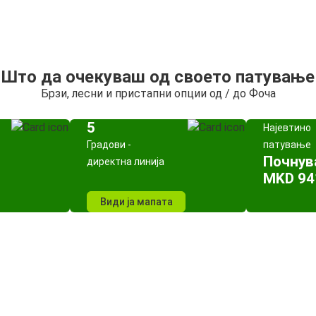
Што да очекуваш од своето патување
Брзи, лесни и пристапни опции од / до Фоча
5
Најевтино
Градови -
патување
Почнув
директна линија
MKD 94
Види ја мапата