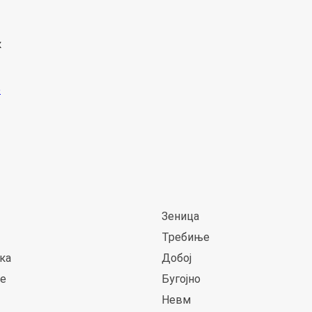
к
Зеница
Требиње
ка
Добој
је
Бугојно
Невм