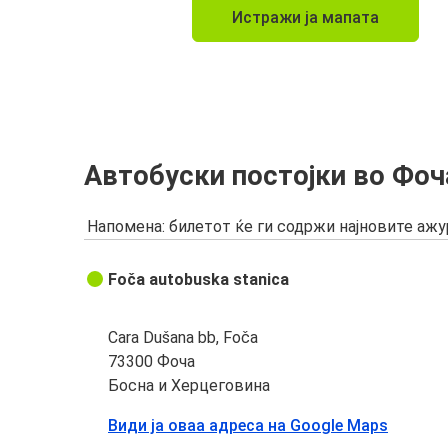
Истражи ја мапата
Автобуски постојки во Фоч
Напомена: билетот ќе ги содржи најновите аж
Foča autobuska stanica
Cara Dušana bb, Foča
73300 Фоча
Босна и Херцеговина
Види ја оваа адреса на Google Maps