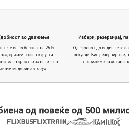
Удобност во движење
Избери, резервирај, па
штете се со бесплатна Wi-Fi
Од екранот до седиштето за
ежа, приклучоци за струја и
секунди. Вие резервирајте, н
нителен простор за нозе. Тоа
погрижиме за останато
значи модерен автобус.
иена од повеќе од 500 мили