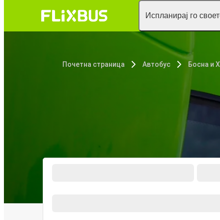
Испланирај го свое
Почетна страница
Автобус
Босна и 