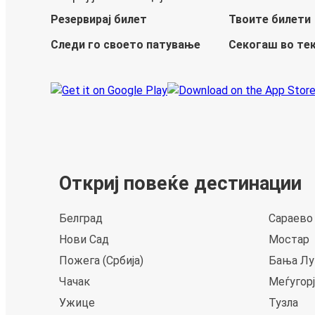
Резервирај билет
Твоите билети
Следи го своето патување
Секогаш во те
Откриј повеќе дестинации
Белград
Сараево
Нови Сад
Мостар
Пожега (Србија)
Бања Лу
Чачак
Меѓугор
Ужице
Тузла