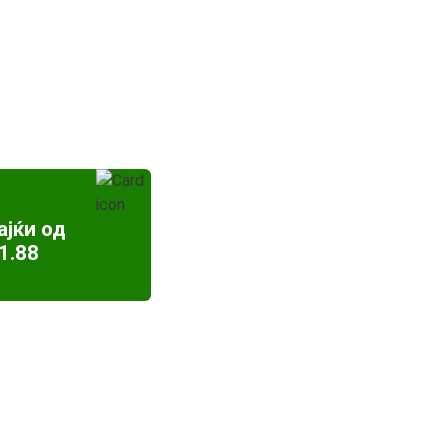
ајќи од
1.88