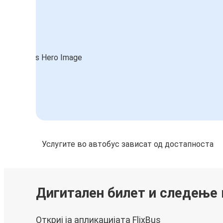
Услугите во автобус зависат од достапноста
Дигитален билет и следење
Откриј ја апликацијата FlixBus