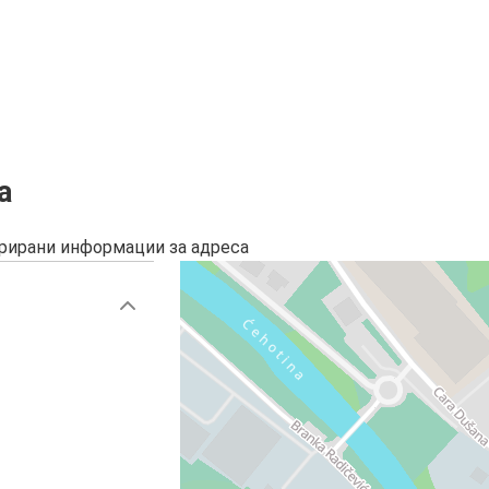
а
урирани информации за адреса