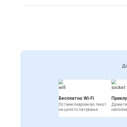
До
Бесплатно Wi-Fi
Приклу
Остани поврзан во текот
Држи ги
на целото патување
наполн