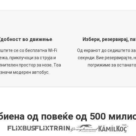
Удобност во движење
Избери, резервирај, па
штете се со бесплатна Wi-Fi
Од екранот до седиштето за
ежа, приклучоци за струја и
секунди. Вие резервирајте, н
нителен простор за нозе. Тоа
погрижиме за останато
значи модерен автобус.
иена од повеќе од 500 мили