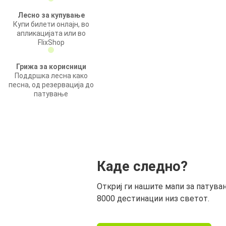
Лесно за купување
Купи билети онлајн, во
апликацијата или во
FlixShop
Грижа за корисници
Поддршка лесна како
песна, од резервација до
патување
Каде следно?
Откриј ги нашите мапи за патува
8000 дестинации низ светот.