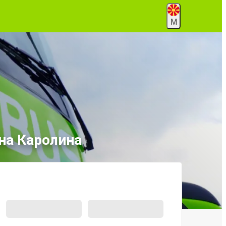
М
рна Каролина