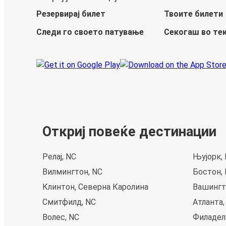
Резервирај билет
Твоите билети
Следи го своето патување
Секогаш во те
Откриј повеќе дестинации
Релај, NC
Њујорк,
Вилмингтон, NC
Бостон,
Клинтон, Северна Каролина
Вашингто
Смитфилд, NC
Атланта,
Волес, NC
Филадел