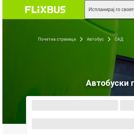
Испланирај го свое
Почетна страница
Автобус
САД
Автобуски п