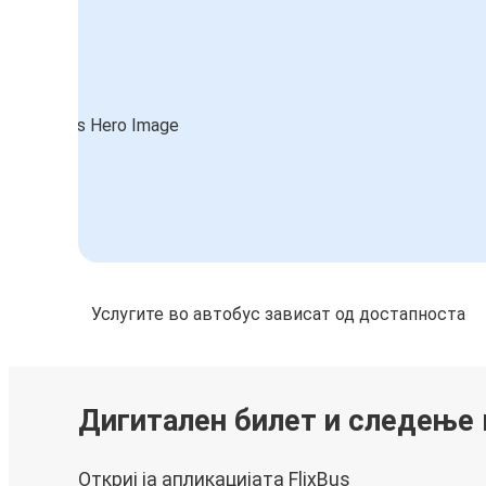
Услугите во автобус зависат од достапноста
Дигитален билет и следење
Откриј ја апликацијата FlixBus