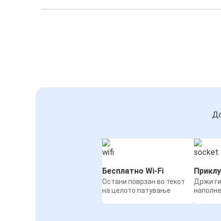
До
Бесплатно Wi-Fi
Приклу
Остани поврзан во текот
Држи ги
на целото патување
наполн