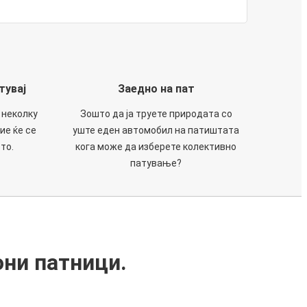
тувај
Заедно на пат
 неколку
Зошто да ја труете природата со
ие ќе се
уште еден автомобил на патиштата
то.
кога може да изберете колективно
патување?
они патници.