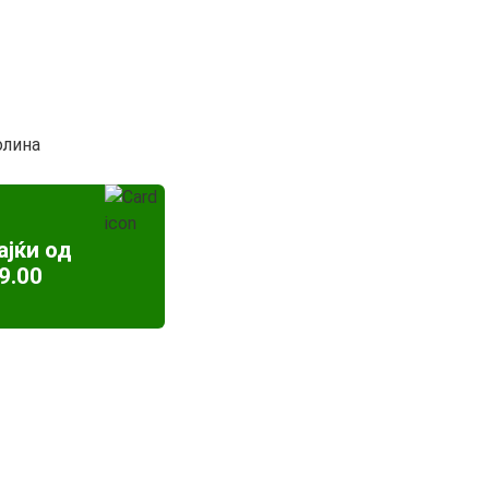
олина
ајќи од
9.00