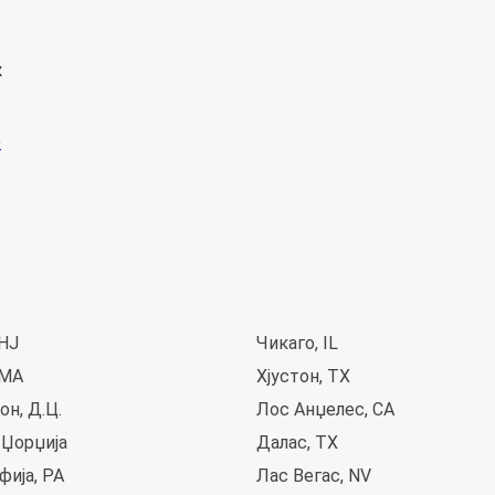
к
 НЈ
Чикаго, IL
 MA
Хјустон, TX
н, Д.Ц.
Лос Анџелес, CA
 Џорџија
Далас, TX
фија, PA
Лас Вегас, NV