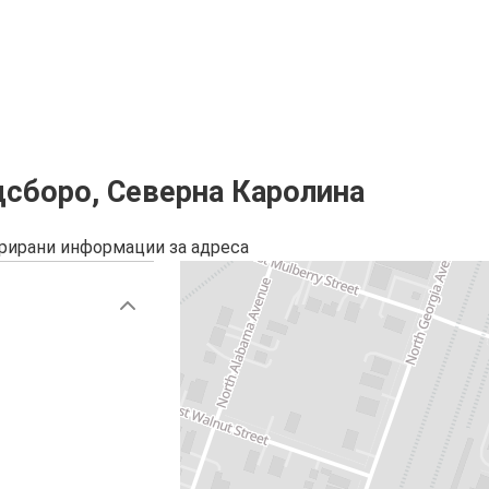
дсборо, Северна Каролина
урирани информации за адреса