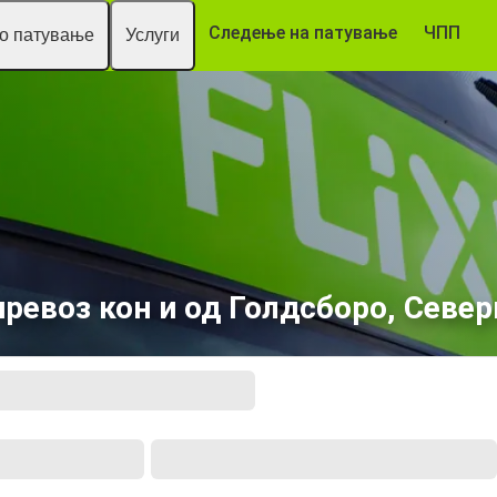
Следење на патување
ЧПП
то патување
Услуги
ревоз кон и од Голдсборо, Севе