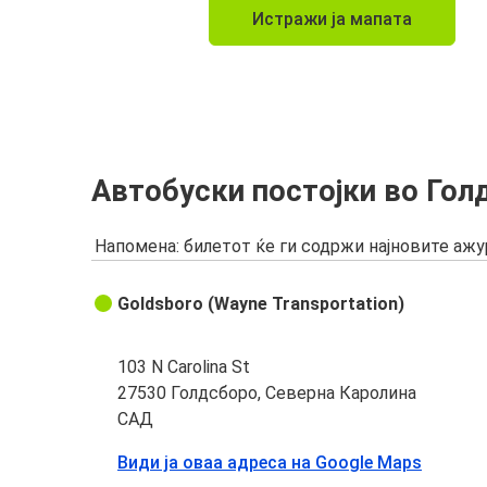
Истражи ја мапата
Автобуски постојки во Гол
Напомена: билетот ќе ги содржи најновите аж
Goldsboro (Wayne Transportation)
103 N Carolina St
27530 Голдсборо, Северна Каролина
САД
Види ја оваа адреса на Google Maps