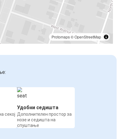
Protomaps
©
OpenStreetMap
ње:
Удобни седишта
а секој
Дополнителен простор за
нозе и седишта на
спуштање