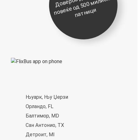
д
о
и
е
ќ
и
Њуарк, Њу Џерзи
Орландо, FL
Балтимор, MD
Сан Антонио, TX
Детроит, MI