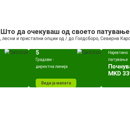
Што да очекуваш од своето патување
, лесни и пристапни опции од / до Голдсборо, Северна Кар
5
Најевтино
Градови -
патување
Почнув
директна линија
MKD 33
Види ја мапата