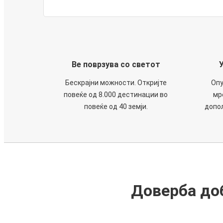
Ве поврзува со светот
Бескрајни можности. Откријте
Опу
повеќе од 8.000 дестинации во
мр
повеќе од 40 земји.
допол
Доверба доб