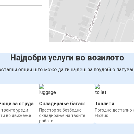
Најдобри услуги во возилото
стапни опции што може да ги најдеш за поудобно патува
чоци за струја
Складирање багаж
Тоалети
 твоите уреди
Простор за безбедно
Погодно достапно н
ети во движење
складирање на твоите
FlixBus
работи