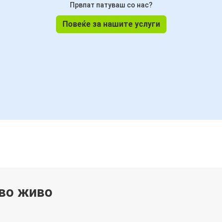
Првпат патуваш со нас?
Повеќе за нашите услуги
 во живо