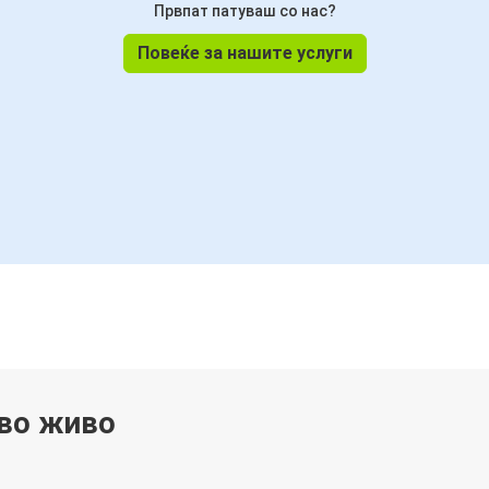
Првпат патуваш со нас?
Повеќе за нашите услуги
 во живо