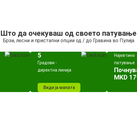
Што да очекуваш од своето патување
Брзи, лесни и пристапни опции од / до Гравина во Пулија
5
Најевтино
Градови -
патување
Почнув
директна линија
MKD 17
Види ја мапата