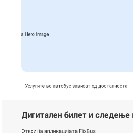
Услугите во автобус зависат од достапноста
Дигитален билет и следење
Откриј ја апликацијата FlixBus