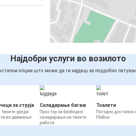
Најдобри услуги во возилото
стапни опции што може да ги најдеш за поудобно патува
чоци за струја
Складирање багаж
Тоалети
 твоите уреди
Простор за безбедно
Погодно достапно н
ети во движење
складирање на твоите
FlixBus
работи