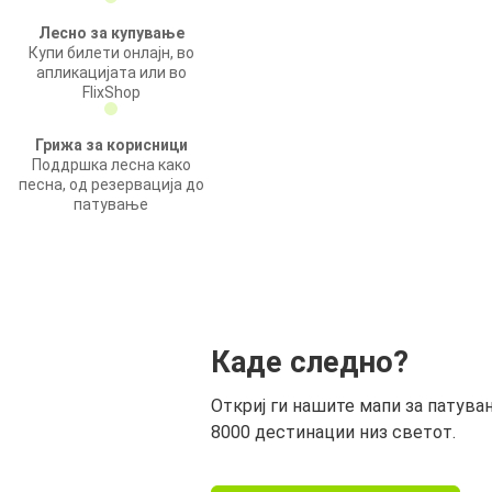
Лесно за купување
Купи билети онлајн, во
апликацијата или во
FlixShop
Грижа за корисници
Поддршка лесна како
песна, од резервација до
патување
Каде следно?
Откриј ги нашите мапи за патува
8000 дестинации низ светот.