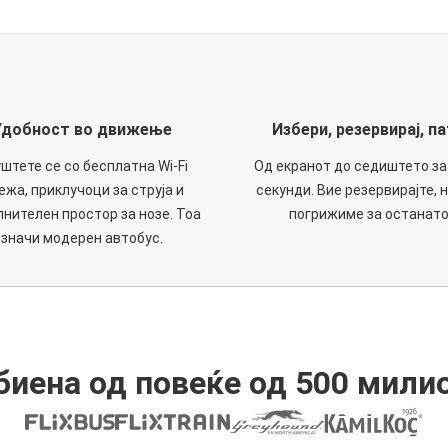
Удобност во движење
Избери, резервирај, па
штете се со бесплатна Wi-Fi
Од екранот до седиштето за
ежа, приклучоци за струја и
секунди. Вие резервирајте, н
нителен простор за нозе. Тоа
погрижиме за останато
значи модерен автобус.
иена од повеќе од 500 мили