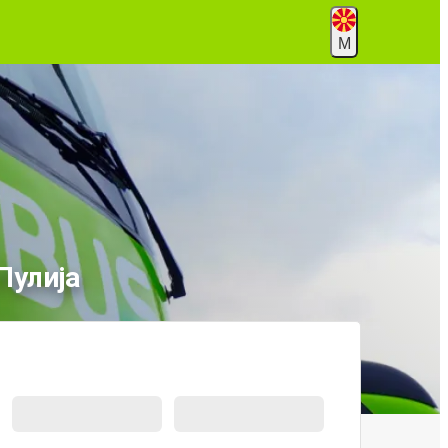
М
Пулија