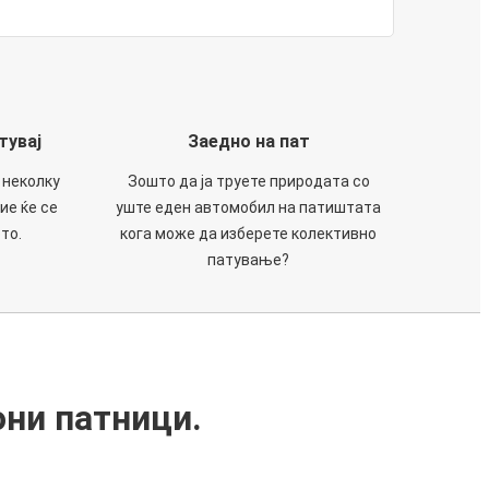
тувај
Заедно на пат
 неколку
Зошто да ја труете природата со
ие ќе се
уште еден автомобил на патиштата
то.
кога може да изберете колективно
патување?
они патници.