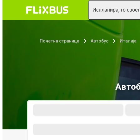
Испланирај го свое
Почетна страница
Автобус
Италија
Автоб