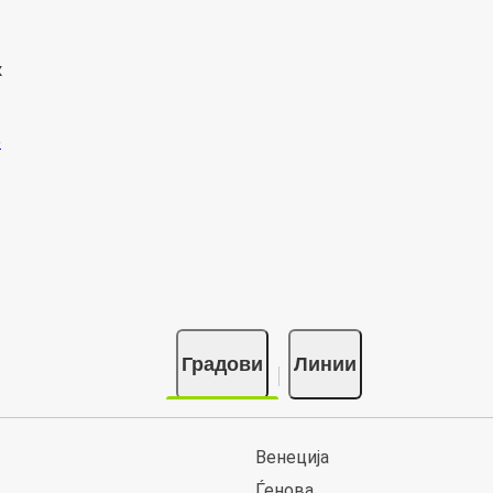
к
Градови
Линии
Венеција
Ѓенова