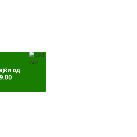
ајќи од
9.00