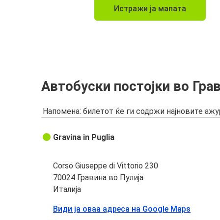
Истражи ја мапата
Автобуски постојки во Грав
Напомена: билетот ќе ги содржи најновите аж
Gravina in Puglia
Corso Giuseppe di Vittorio 230
70024 Гравина во Пулија
Италија
Види ја оваа адреса на Google Maps