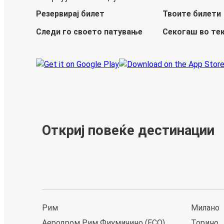
Резервирај билет
Твоите билети
Следи го своето патување
Секогаш во те
Откриј повеќе дестинации
Рим
Милано
Аеродром Рим Фиумичино (FCO)
Торино