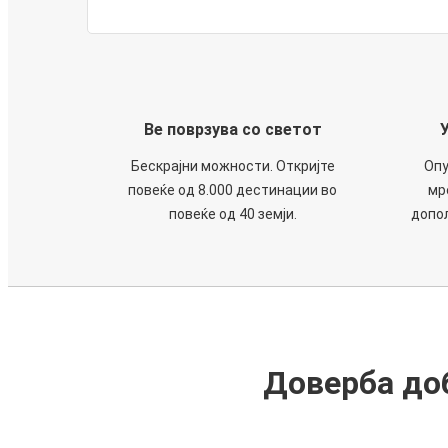
Ве поврзува со светот
Бескрајни можности. Откријте
Опу
повеќе од 8.000 дестинации во
мр
повеќе од 40 земји.
допол
Доверба доб