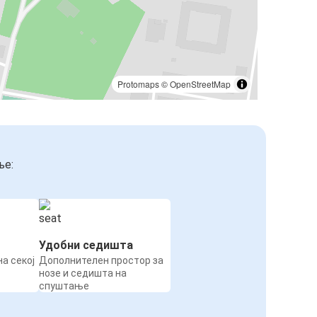
Protomaps
©
OpenStreetMap
ње:
Удобни седишта
а секој
Дополнителен простор за
нозе и седишта на
спуштање