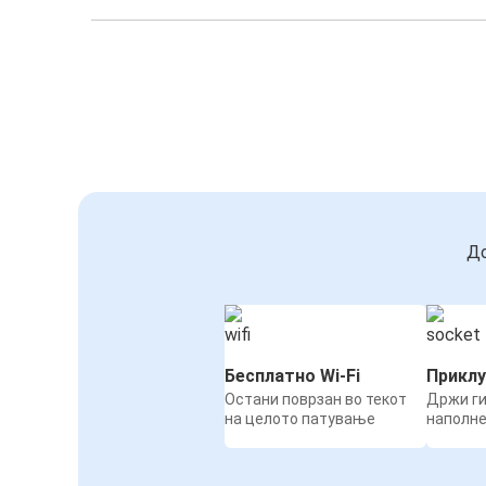
До
Бесплатно Wi-Fi
Приклу
Остани поврзан во текот
Држи ги
на целото патување
наполн