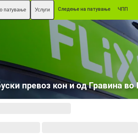
Следење на патување
ЧПП
то патување
Услуги
уски превоз кон и од Гравина во 