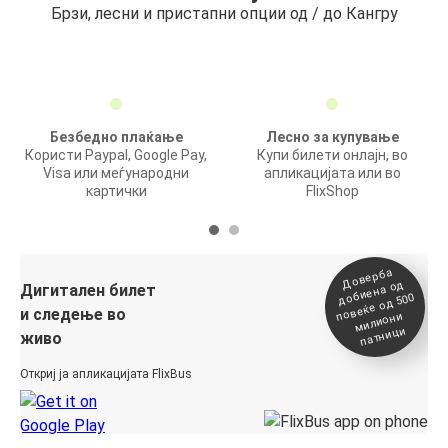
Брзи, лесни и пристапни опции од / до Кангру
Безбедно плаќање
Лесно за купување
Користи Paypal, Google Pay,
Купи билети онлајн, во
Visa или меѓународни
апликацијата или во
картички
FlixShop
Доверба
добиена о
повеќе о
д
Дигитален билет
д 500
и следење во
милиони
патници
живо
Откриј ја апликацијата FlixBus