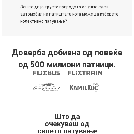
Зошто да ја труете природата со уште еден
автомобил на патиштата кога може да изберете
колективно патување?
Доверба добиена од повеќе
од 500 милиони патници.
Што да
очекуваш од
своето патување