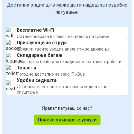
Достапни опции што може да ги најдеш за поудобно
патување:
Бесплатно Wi-Fi
Остани поврзан во текот на целото патување
Приклучоци за струја
Држи ги твоите уреди наполнети во движење
Складирање багаж
Простор за безбедно складирање на твоите работи
Тоалети
Погодно достапно на секој FlixBus
Удобни седишта
Дополнителен простор за нозе и седишта на
спуштање
Првпат патуваш со нас?
Повеќе за нашите услуги