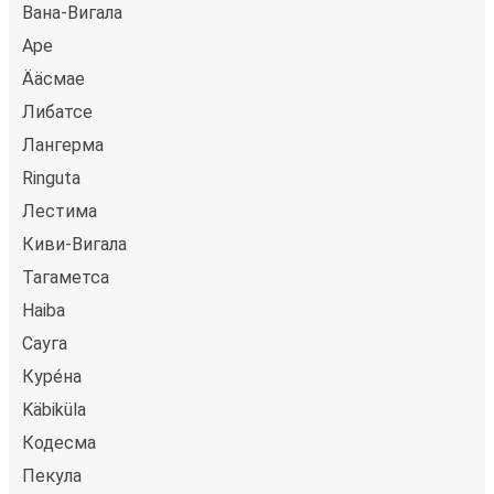
Вана-Вигала
Аре
Ääсмае
Либатсе
Лангерма
Ringuta
Лестима
Киви-Вигала
Тагаметса
Haiba
Сауга
Куре́на
Käbiküla
Кодесма
Пекула