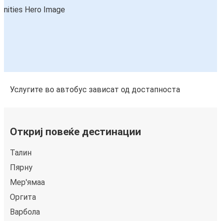
Услугите во автобус зависат од достапноста
Откриј повеќе дестинации
Талин
Пярну
Мер'ямаа
Оргита
Варбола