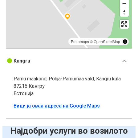
Protomaps
©
OpenStreetMap
Kangru
Pärnu maakond, Põhja-Pärnumaa vald, Kangru küla
87216 Кангру
Естонија
Види ја оваа адреса на Google Maps
Најдобри услуги во возилото