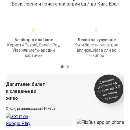
Брзи, лесни и пристапни опции од / до Кила Ерал
Безбедно плаќање
Лесно за купување
Користи Paypal, Google Pay,
Купи билети онлајн, во
Visa или меѓународни
апликацијата или во
картички
FlixShop
Доверба
добиена о
повеќе о
д
Дигитален билет
д 500
и следење во
милиони
патници
живо
Откриј ја апликацијата FlixBus