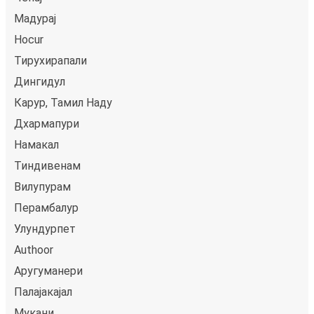
Мадурај
Hocur
Тирухирапали
Дингидул
Карур, Тамил Наду
Дхармапури
Намакал
Тиндивенам
Вилупурам
Перамбалур
Улундурпет
Authoor
Аругуманери
Палајакајал
Мукани