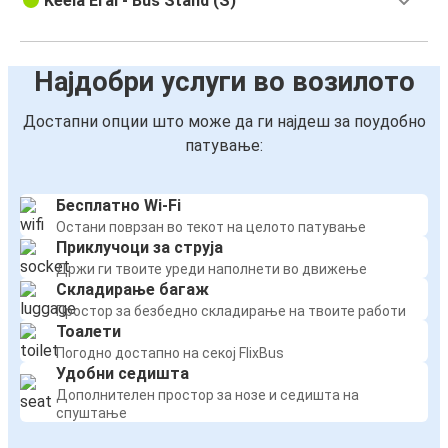
Keela Eral - Bus Stand (S)
Најдобри услуги во возилото
Достапни опции што може да ги најдеш за поудобно
патување:
Бесплатно Wi-Fi
Остани поврзан во текот на целото патување
Приклучоци за струја
Држи ги твоите уреди наполнети во движење
Складирање багаж
Простор за безбедно складирање на твоите работи
Тоалети
Погодно достапно на секој FlixBus
Удобни седишта
Дополнителен простор за нозе и седишта на
спуштање