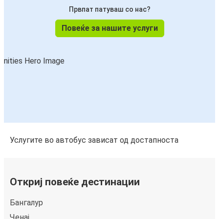
Првпат патуваш со нас?
Повеќе за нашите услуги
Услугите во автобус зависат од достапноста
Откриј повеќе дестинации
Бангалур
Чeнај