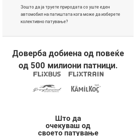
Зошто да ја труете природата со уште еден
автомобил на патиштата кога може да изберете
колективно патување?
Доверба добиена од повеќе
од 500 милиони патници.
Што да
очекуваш од
своето патување