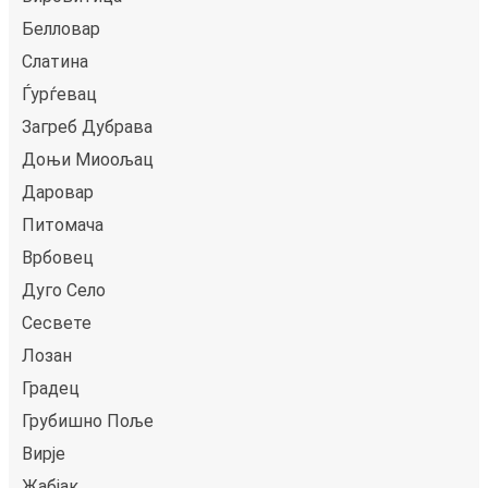
Белловар
Слатина
Ѓурѓевац
Загреб Дубрава
Доњи Миоољац
Даровар
Питомача
Врбовец
Дуго Село
Сесвете
Лозан
Градец
Грубишно Поље
Вирје
Жабјак