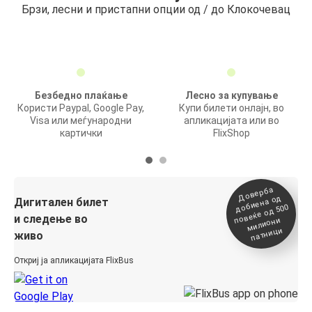
Брзи, лесни и пристапни опции од / до Клокочевац
Безбедно плаќање
Лесно за купување
Користи Paypal, Google Pay,
Купи билети онлајн, во
Visa или меѓународни
апликацијата или во
картички
FlixShop
Доверба
добиена о
повеќе о
д
Дигитален билет
д 500
и следење во
милиони
патници
живо
Откриј ја апликацијата FlixBus