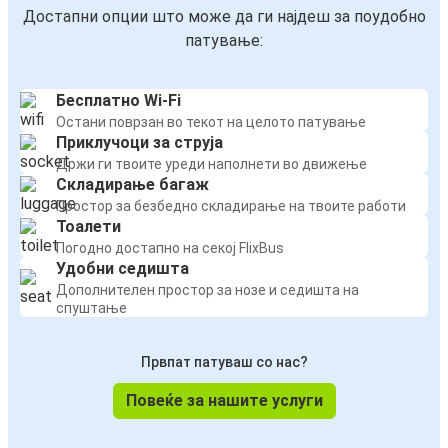
Достапни опции што може да ги најдеш за поудобно
патување:
Бесплатно Wi-Fi
Остани поврзан во текот на целото патување
Приклучоци за струја
Држи ги твоите уреди наполнети во движење
Складирање багаж
Простор за безбедно складирање на твоите работи
Тоалети
Погодно достапно на секој FlixBus
Удобни седишта
Дополнителен простор за нозе и седишта на
спуштање
Првпат патуваш со нас?
Повеќе за нашите услуги