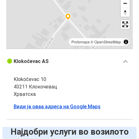
Protomaps
©
OpenStreetMap
Klokočevac AS
Klokočevac 10
43211 Клокочевац
Хрватска
Види ја оваа адреса на Google Maps
Најдобри услуги во возилото