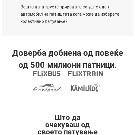
Зошто да ја труете природата со уште еден
автомобил на патиштата кога може да изберете
колективно патување?
Доверба добиена од повеќе
од 500 милиони патници.
Што да
очекуваш од
своето патување