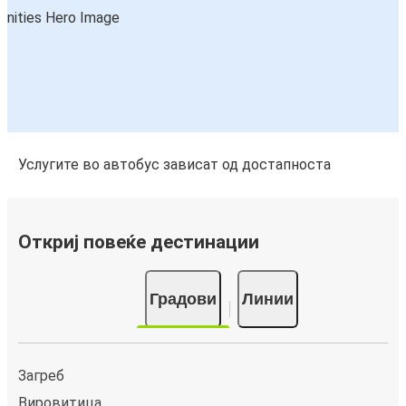
Услугите во автобус зависат од достапноста
Откриј повеќе дестинации
Градови
Линии
Загреб
Вировитица