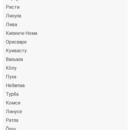
Ристи
Лихула
Лива
Килинги-Нома
Орисааре
Куивасту
Вальала
Кõпу
Пуха
Hellamaa
Турба
Комси
Линусе
Ратла
Õssu