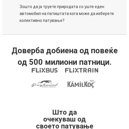
Зошто да ја труете природата со уште еден
автомобил на патиштата кога може да изберете
колективно патување?
Доверба добиена од повеќе
од 500 милиони патници.
Што да
очекуваш од
своето патување