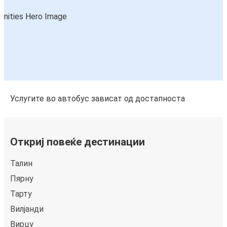
Услугите во автобус зависат од достапноста
Откриј повеќе дестинации
Талин
Пярну
Тарту
Вилјанди
Вирцу