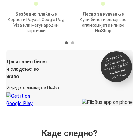
Безбедно плаќање
Лесно за купување
Користи Paypal, Google Pay,
Купи билети онлајн, во
Visa или меѓународни
апликацијата или во
картички
FlixShop
Доверба
добиена о
повеќе о
д
Дигитален билет
д 500
и следење во
милиони
патници
живо
Откриј ја апликацијата FlixBus
Каде следно?