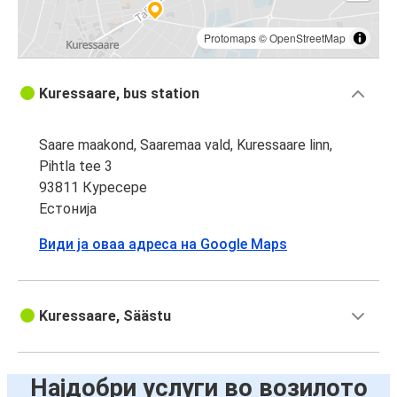
Protomaps
©
OpenStreetMap
Kuressaare, bus station
Saare maakond, Saaremaa vald, Kuressaare linn,
Pihtla tee 3
93811 Куресере
Естонија
Види ја оваа адреса на Google Maps
Kuressaare, Säästu
Најдобри услуги во возилото