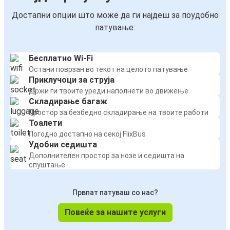
Достапни опции што може да ги најдеш за поудобно
патување:
Бесплатно Wi-Fi
Остани поврзан во текот на целото патување
Приклучоци за струја
Држи ги твоите уреди наполнети во движење
Складирање багаж
Простор за безбедно складирање на твоите работи
Тоалети
Погодно достапно на секој FlixBus
Удобни седишта
Дополнителен простор за нозе и седишта на
спуштање
Првпат патуваш со нас?
Повеќе за нашите услуги