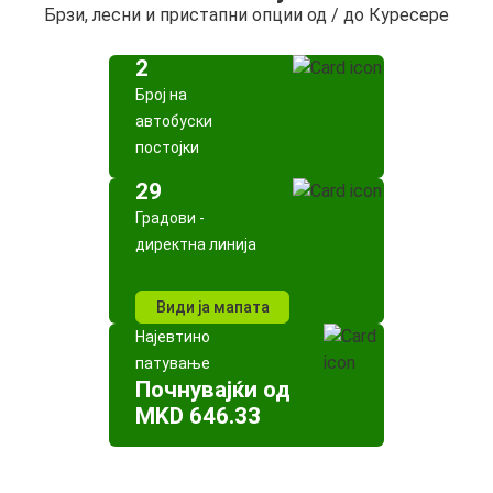
Брзи, лесни и пристапни опции од / до Куресере
2
Број на
автобуски
постојки
29
Градови -
директна линија
Види ја мапата
Најевтино
патување
Почнувајќи од
MKD 646.33