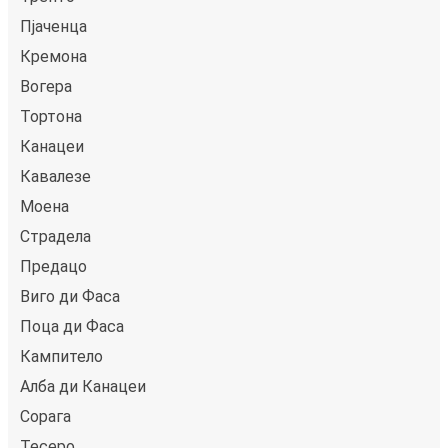
Пјаченца
Кремона
Вогера
Тортона
Канацеи
Кавалезе
Моена
Стрaделa
Предацо
Виго ди Фаса
Поца ди Фаса
Кампитело
Алба ди Канацеи
Сорага
Тесеро