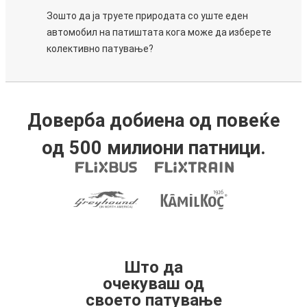
Зошто да ја труете природата со уште еден
автомобил на патиштата кога може да изберете
колективно патување?
Доверба добиена од повеќе
од 500 милиони патници.
Што да
очекуваш од
своето патување