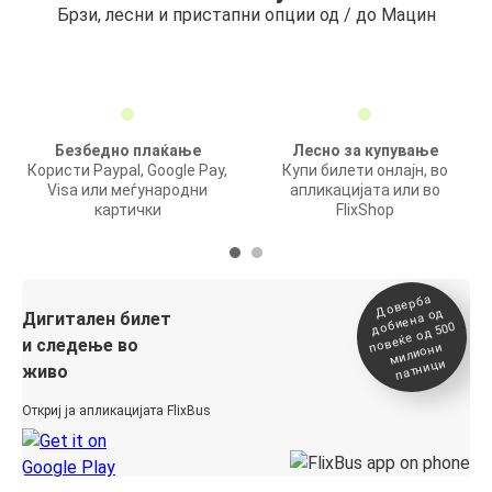
Брзи, лесни и пристапни опции од / до Мацин
Безбедно плаќање
Лесно за купување
Користи Paypal, Google Pay,
Купи билети онлајн, во
Visa или меѓународни
апликацијата или во
картички
FlixShop
Доверба
добиена о
повеќе о
д
Дигитален билет
д 500
и следење во
милиони
патници
живо
Откриј ја апликацијата FlixBus