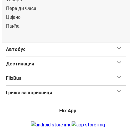
Пера ди Фаса
Цијано
Панћа
Автобус
Дестинации
FlixBus
Грижа за корисници
Flix App