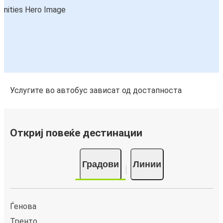
Услугите во автобус зависат од достапноста
Откриј повеќе дестинации
Градови
Линии
Ѓенова
Тренто