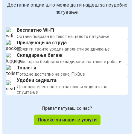
Достапни опции што може да ги најдеш за поудобно
патување:
Бесплатно Wi-Fi
Остани поврзан во текот на целото патување
Приклучоци за струја
Држи ги твоите уреди наполнети во движење
Складирање багаж
Простор за безбедно складирање на твоите работи
Тоалети
Погодно достапно на секој FlixBus
Удобни седишта
Дополнителен простор за нозе и седишта на
спуштање
Првпат патуваш со нас?
Повеќе за нашите услуги