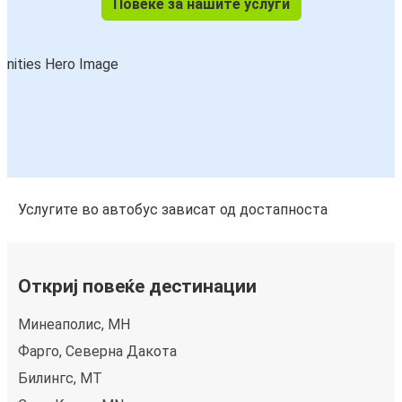
Повеќе за нашите услуги
Услугите во автобус зависат од достапноста
Откриј повеќе дестинации
Минеаполис, МН
Фарго, Северна Дакота
Билингс, МТ