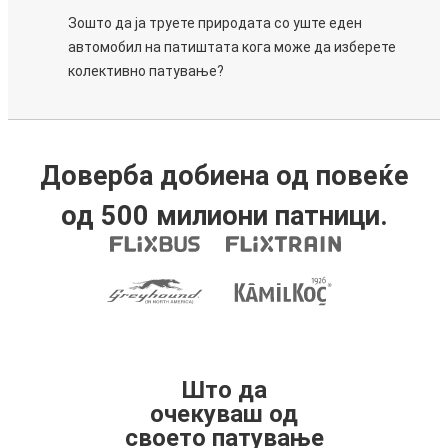
Зошто да ја труете природата со уште еден
автомобил на патиштата кога може да изберете
колективно патување?
Доверба добиена од повеќе
од 500 милиони патници.
Што да
очекуваш од
своето патување