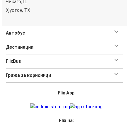
Чикаго, IL
Хјустон, TX
Автобус
Дестинации
FlixBus
Грижа за корисници
Flix App
Flix на: