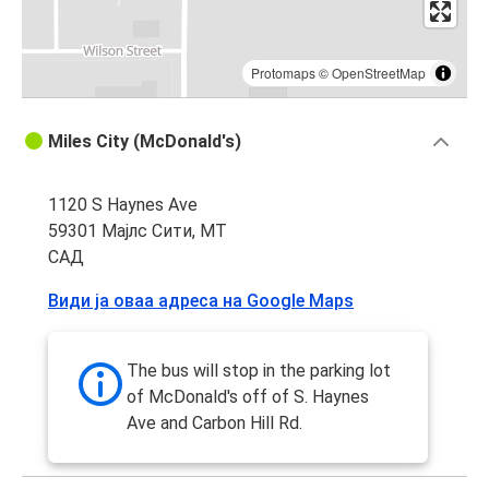
Protomaps
©
OpenStreetMap
Miles City (McDonald's)
1120 S Haynes Ave
59301 Мајлс Сити, MT
САД
Види ја оваа адреса на Google Maps
The bus will stop in the parking lot
of McDonald's off of S. Haynes
Ave and Carbon Hill Rd.