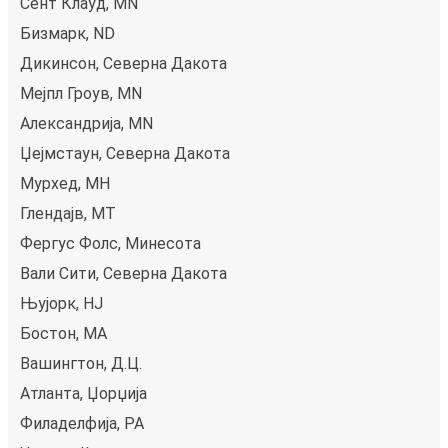
Сент Клауд, MN
Бизмарк, ND
Дикинсон, Северна Дакота
Мејпл Гроув, MN
Александрија, MN
Џејмстаун, Северна Дакота
Мурхед, МН
Глендајв, MT
Фергус Фолс, Минесота
Вали Сити, Северна Дакота
Њујорк, НЈ
Бостон, MA
Вашингтон, Д.Ц.
Атланта, Џорџија
Филаделфија, PA