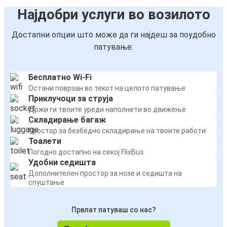
Најдобри услуги во возилото
Достапни опции што може да ги најдеш за поудобно
патување:
Бесплатно Wi-Fi
Остани поврзан во текот на целото патување
Приклучоци за струја
Држи ги твоите уреди наполнети во движење
Складирање багаж
Простор за безбедно складирање на твоите работи
Тоалети
Погодно достапно на секој FlixBus
Удобни седишта
Дополнителен простор за нозе и седишта на
спуштање
Првпат патуваш со нас?