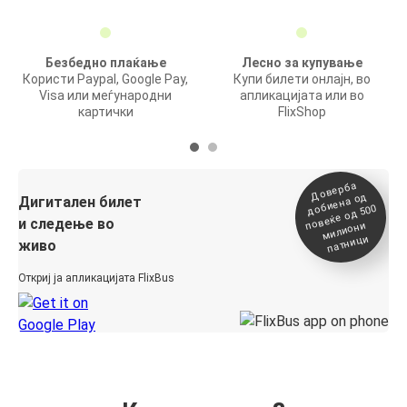
Безбедно плаќање
Лесно за купување
Користи Paypal, Google Pay,
Купи билети онлајн, во
Visa или меѓународни
апликацијата или во
картички
FlixShop
Доверба
добиена о
повеќе о
д
Дигитален билет
д 500
и следење во
милиони
патници
живо
Откриј ја апликацијата FlixBus