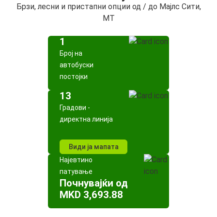
Брзи, лесни и пристапни опции од / до Мајлс Сити,
MT
1
Број на
автобуски
постојки
13
Градови -
директна линија
Види ја мапата
Најевтино
патување
Почнувајќи од
MKD 3,693.88