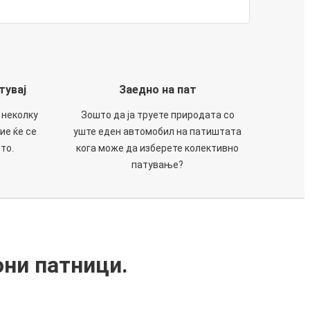
тувај
Заедно на пат
 неколку
Зошто да ја труете природата со
ие ќе се
уште еден автомобил на патиштата
то.
кога може да изберете колективно
патување?
они патници.