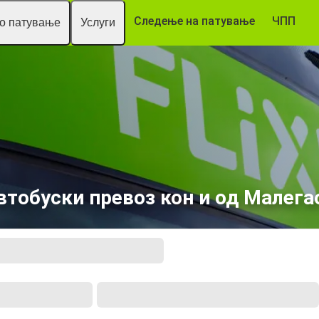
Следење на патување
ЧПП
то патување
Услуги
втобуски превоз кон и од Малега