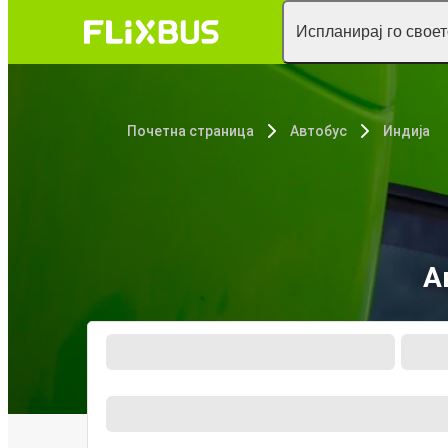
Испланирај го свое
Почетна страница
Автобус
Индија
А