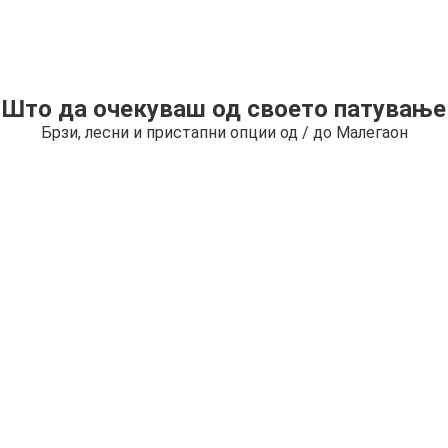
Што да очекуваш од своето патување
Брзи, лесни и пристапни опции од / до Малегаон