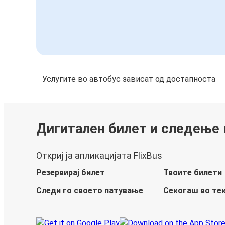
Услугите во автобус зависат од достапноста
Дигитален билет и следење
Откриј ја апликацијата FlixBus
Резервирај билет
Твоите билети
Следи го своето патување
Секогаш во те