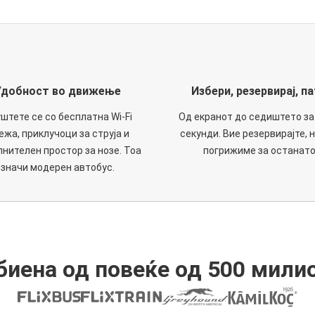
Удобност во движење
Избери, резервирај, па
штете се со бесплатна Wi-Fi
Од екранот до седиштето за
ежа, приклучоци за струја и
секунди. Вие резервирајте, н
нителен простор за нозе. Тоа
погрижиме за останато
значи модерен автобус.
иена од повеќе од 500 мили