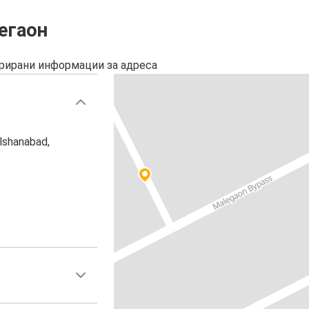
егаон
урирани информации за адреса
lshanabad,