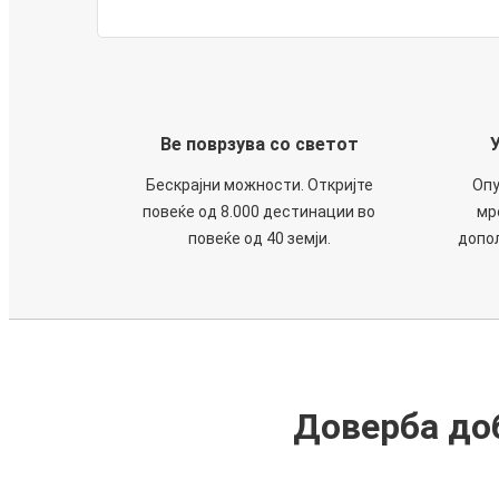
Ве поврзува со светот
Бескрајни можности. Откријте
Опу
повеќе од 8.000 дестинации во
мр
повеќе од 40 земји.
допол
Доверба доб