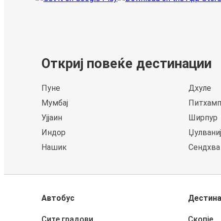
Откриј повеќе дестинации
Пуне
Дхуле
Мумбај
Питхамп
Ујјаин
Ширпур
Индор
Џулвани
Нашик
Сендхва
Автобус
Дестин
Сите градови
Скопје