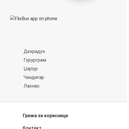
Дехрадун
Гурурграм
Џајпур
Чандигар
Лакнао
Грижа за корисници
Контакт