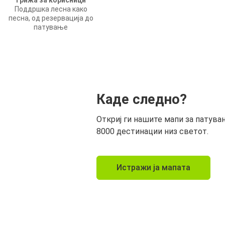
Грижа за корисници
Поддршка лесна како
песна, од резервација до
патување
Каде следно?
Откриј ги нашите мапи за патува
8000 дестинации низ светот.
Истражи ја мапата