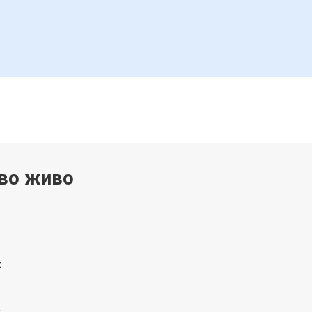
 во живо
к