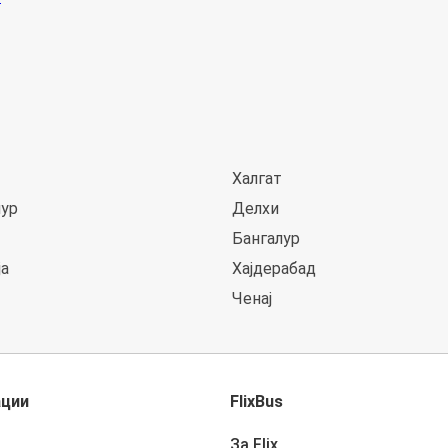
Халгат
ур
Делхи
Бангалур
ја
Хајдерабад
Чeнај
ации
FlixBus
За Flix