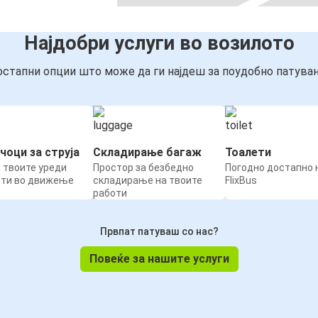
Најдобри услуги во возилото
стапни опции што може да ги најдеш за поудобно патува
чоци за струја
Складирање багаж
Тоалети
 твоите уреди
Простор за безбедно
Погодно достапно н
ети во движење
складирање на твоите
FlixBus
работи
Првпат патуваш со нас?
Повеќе за нашите услуги