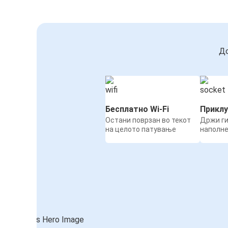
До
Бесплатно Wi-Fi
Приклу
Остани поврзан во текот
Држи ги
на целото патување
наполн