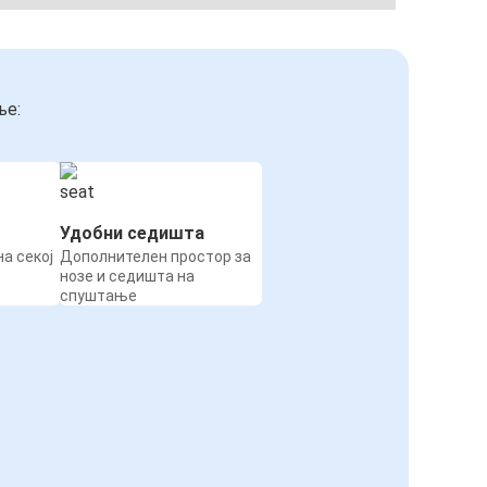
ње:
Удобни седишта
а секој
Дополнителен простор за
нозе и седишта на
спуштање