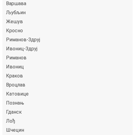
Варшава
Љубљин
Жешув
Кросно
Риманов-Здруј
Ивониц-Здруј
Риманов
Ивониц
Краков
Вроцлав
Катовице
Познањ
Гданск
Лођ
Шчецин