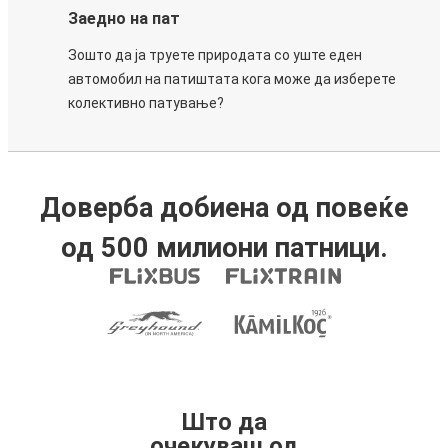
Заедно на пат
Зошто да ја труете природата со уште еден
автомобил на патиштата кога може да изберете
колективно патување?
Доверба добиена од повеќе
од 500 милиони патници.
Што да
очекуваш од