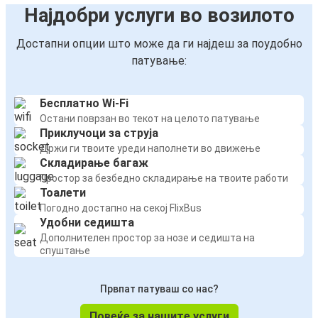
Најдобри услуги во возилото
Достапни опции што може да ги најдеш за поудобно
патување:
Бесплатно Wi-Fi
Остани поврзан во текот на целото патување
Приклучоци за струја
Држи ги твоите уреди наполнети во движење
Складирање багаж
Простор за безбедно складирање на твоите работи
Тоалети
Погодно достапно на секој FlixBus
Удобни седишта
Дополнителен простор за нозе и седишта на
спуштање
Првпат патуваш со нас?
Повеќе за нашите услуги