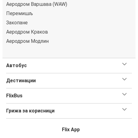
Аеродром Варшава (WAW)
Перемишљ
Закопане
Аеродром Краков
Аеродром Модлин
Автобус
Дестинации
FlixBus
Грижа за корисници
Flix App