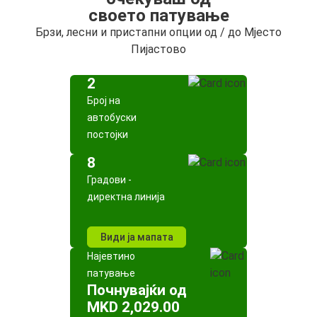
своето патување
Брзи, лесни и пристапни опции од / до Мјесто
Пијастово
2
Број на
автобуски
постојки
8
Градови -
директна линија
Види ја мапата
Најевтино
патување
Почнувајќи од
MKD 2,029.00