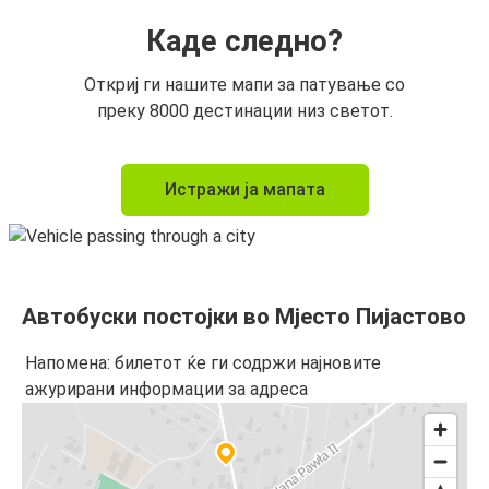
Каде следно?
Откриј ги нашите мапи за патување со
преку 8000 дестинации низ светот.
Истражи ја мапата
Автобуски постојки во Мјесто Пијастово
Напомена: билетот ќе ги содржи најновите
ажурирани информации за адреса