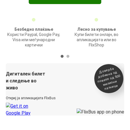
Безбедно плаќање
Лесно за купување
Користи Paypal, Google Pay,
Купи билети онлајн, во
Visa или меѓународни
апликацијата или во
картички
FlixShop
Доверба
добиена о
повеќе о
д
Дигитален билет
д 500
и следење во
милиони
патници
живо
Откриј ја апликацијата FlixBus