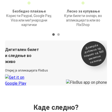
Безбедно плаќање
Лесно за купување
Користи Paypal, Google Pay,
Купи билети онлајн, во
Visa или меѓународни
апликацијата или во
картички
FlixShop
Доверба
добиена о
повеќе о
д
Дигитален билет
д 500
и следење во
милиони
патници
живо
Откриј ја апликацијата FlixBus
Каде следно?