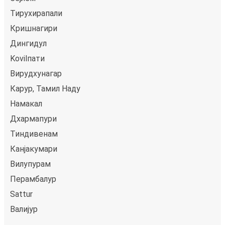
Тирухирапали
Кришнагири
Дингидул
Kovilпати
Вирудхунагар
Карур, Тамил Наду
Намакал
Дхармапури
Тиндивенам
Канјакумари
Вилупурам
Перамбалур
Sattur
Валијур