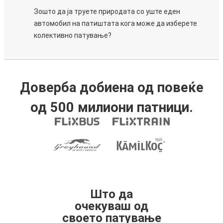
Зошто да ја труете природата со уште еден
автомобил на патиштата кога може да изберете
колективно патување?
Доверба добиена од повеќе
од 500 милиони патници.
Што да
очекуваш од
своето патување