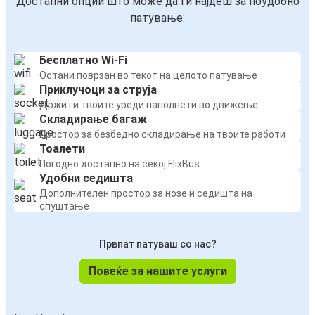
Достапни опции што може да ги најдеш за поудобно
патување:
Бесплатно Wi-Fi
Остани поврзан во текот на целото патување
Приклучоци за струја
Држи ги твоите уреди наполнети во движење
Складирање багаж
Простор за безбедно складирање на твоите работи
Тоалети
Погодно достапно на секој FlixBus
Удобни седишта
Дополнителен простор за нозе и седишта на
спуштање
Првпат патуваш со нас?
Повеќе за нашите услуги