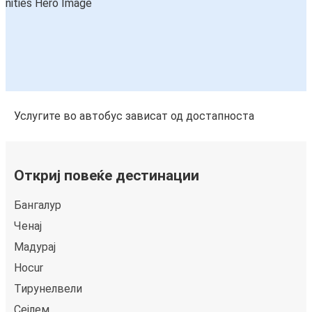
Услугите во автобус зависат од достапноста
Откриј повеќе дестинации
Бангалур
Чeнај
Мадурај
Hocur
Тирунелвели
Сејлем