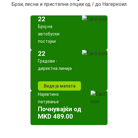
Брзи, лесни и пристапни опции од / до Нагеркоил
22
Број на
автобуски
постојки
22
Градови -
директна линија
Види ја мапата
Најевтино
патување
Почнувајќи од
MKD 489.00