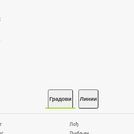
к
Градови
Линии
г
Лођ
рг
Љубљин