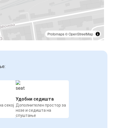
Protomaps
©
OpenStreetMap
ње:
Удобни седишта
а секој
Дополнителен простор за
нозе и седишта на
спуштање