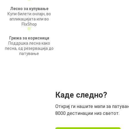
Лесно за купување
Купи билети онлајн, во
апликацијата или во
FlixShop
Грижа за корисници
Поддршка лесна како
песна, од резервација до
патување
Каде следно?
Откриј ги нашите мапи за патува
8000 дестинации низ светот.