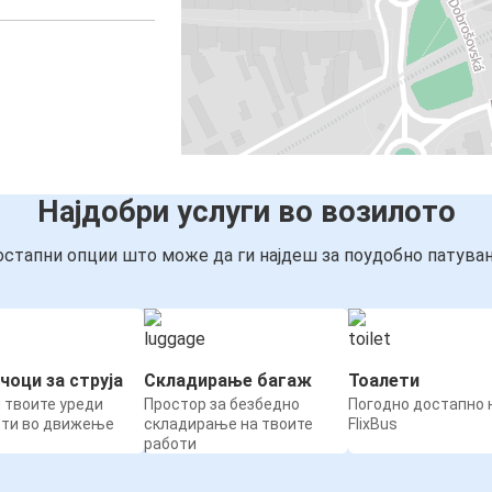
Најдобри услуги во возилото
стапни опции што може да ги најдеш за поудобно патува
чоци за струја
Складирање багаж
Тоалети
 твоите уреди
Простор за безбедно
Погодно достапно н
ети во движење
складирање на твоите
FlixBus
работи