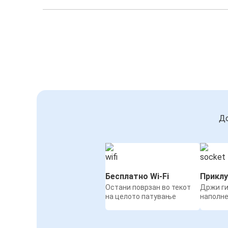
До
Бесплатно Wi-Fi
Приклу
Остани поврзан во текот
Држи ги
на целото патување
наполн