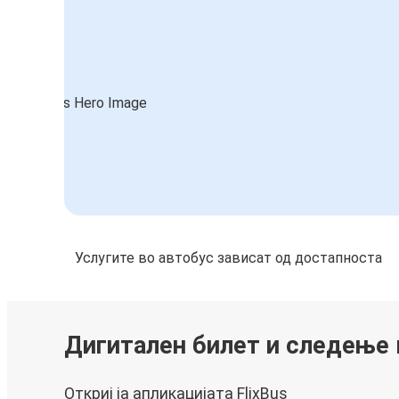
Услугите во автобус зависат од достапноста
Дигитален билет и следење
Откриј ја апликацијата FlixBus