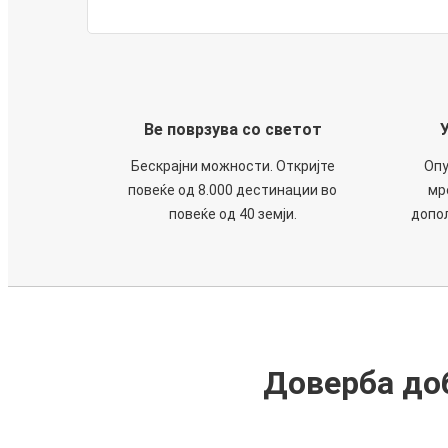
Ве поврзува со светот
Бескрајни можности. Откријте
Опу
повеќе од 8.000 дестинации во
мр
повеќе од 40 земји.
допол
Доверба доб