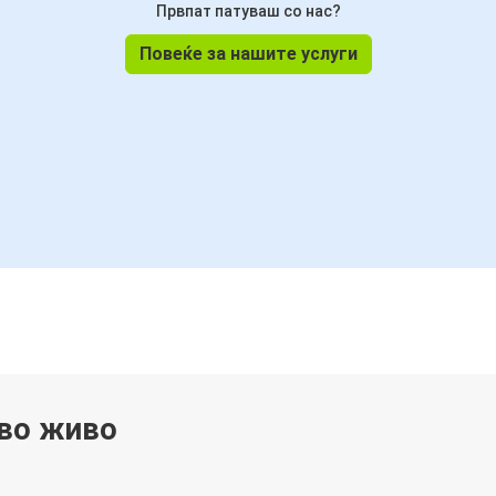
Првпат патуваш со нас?
Повеќе за нашите услуги
 во живо