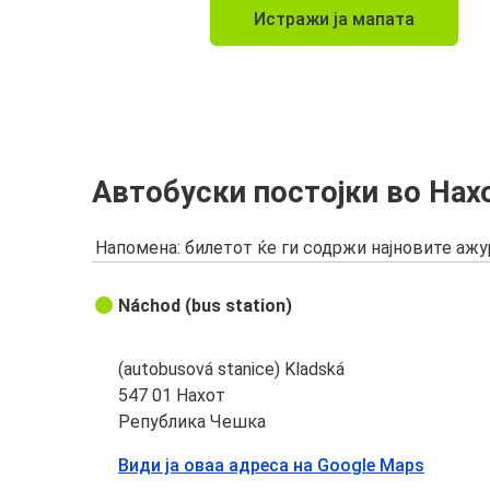
Истражи ја мапата
Автобуски постојки во Нах
Напомена: билетот ќе ги содржи најновите аж
Náchod (bus station)
(autobusová stanice) Kladská
547 01 Нахот
Република Чешка
Види ја оваа адреса на Google Maps