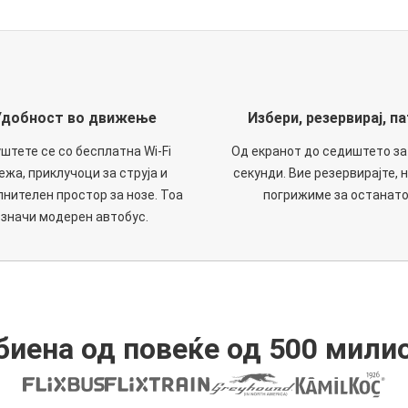
Удобност во движење
Избери, резервирај, па
штете се со бесплатна Wi-Fi
Од екранот до седиштето за
ежа, приклучоци за струја и
секунди. Вие резервирајте, н
нителен простор за нозе. Тоа
погрижиме за останато
значи модерен автобус.
иена од повеќе од 500 мили