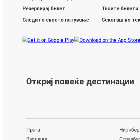
Резервирај билет
Твоите билети
Следи го своето патување
Секогаш во те
Откриј повеќе дестинации
Прага
Нирнбер
Варшава
Стразбу