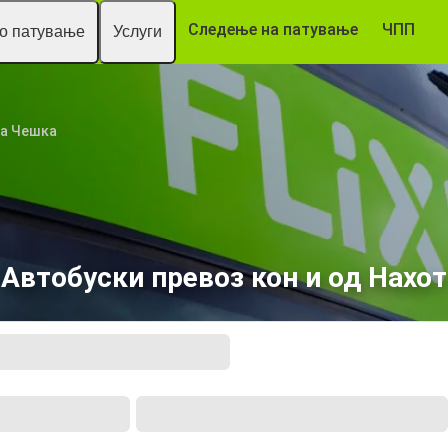
Следење на патување
ЧПП
то патување
Услуги
ка Чешка
Автобуски превоз кон и од Нахот