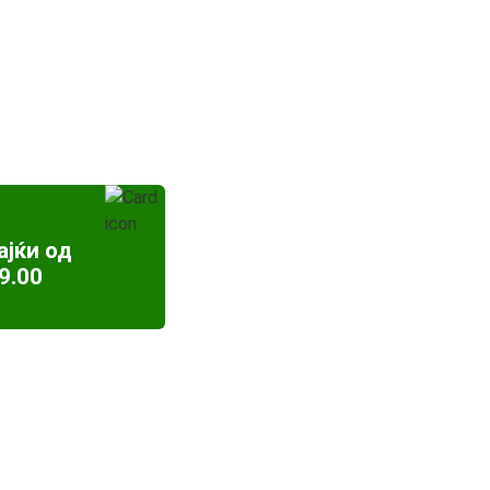
ајќи од
9.00