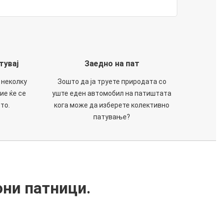
тувај
Заедно на пат
 неколку
Зошто да ја труете природата со
ие ќе се
уште еден автомобил на патиштата
то.
кога може да изберете колективно
патување?
они патници.