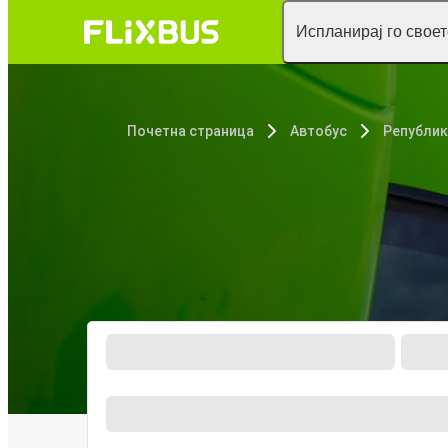
Испланирај го свое
Почетна страница
Автобус
Републи