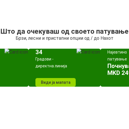
Што да очекуваш од своето патување
Брзи, лесни и пристапни опции од / до Нахот
34
Најевтино
Градови -
патување
Почнув
директна линија
MKD 24
Види ја мапата