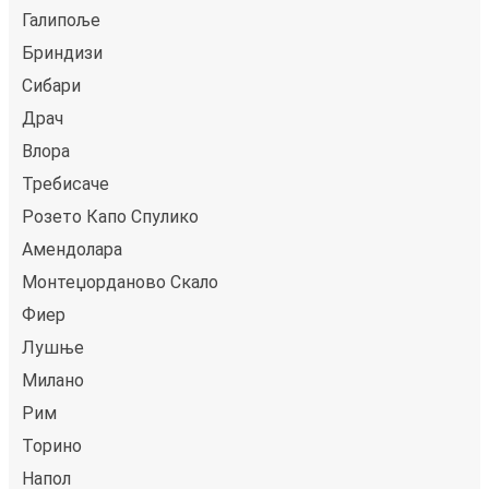
Галипоље
Бриндизи
Сибари
Драч
Влора
Требисаче
Розето Капо Спулико
Амендолара
Монтеџорданово Скало
Фиер
Лушње
Милано
Рим
Торино
Напол