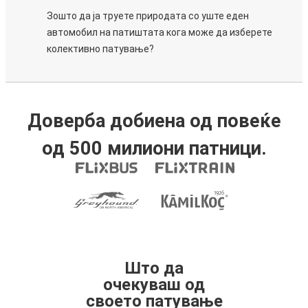
Зошто да ја труете природата со уште еден
автомобил на патиштата кога може да изберете
колективно патување?
Доверба добиена од повеќе
од 500 милиони патници.
Што да
очекуваш од
своето патување