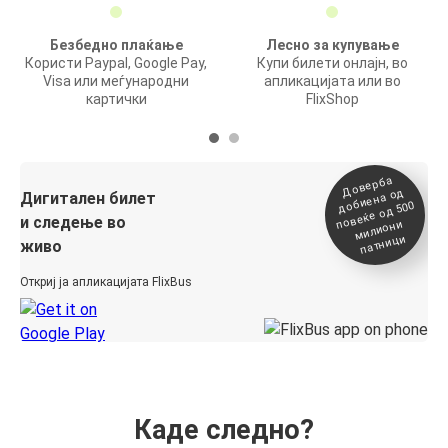
Безбедно плаќање
Лесно за купување
Користи Paypal, Google Pay,
Купи билети онлајн, во
Visa или меѓународни
апликацијата или во
картички
FlixShop
Доверба
добиена о
повеќе о
д
Дигитален билет
д 500
и следење во
милиони
патници
живо
Откриј ја апликацијата FlixBus
Каде следно?