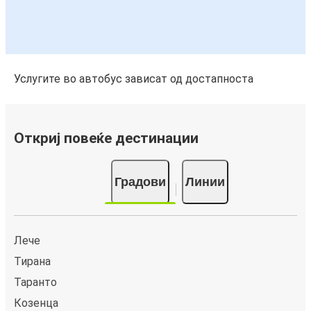
Услугите во автобус зависат од достапноста
Откриј повеќе дестинации
Градови
Линии
Лече
Тирана
Таранто
Козенца