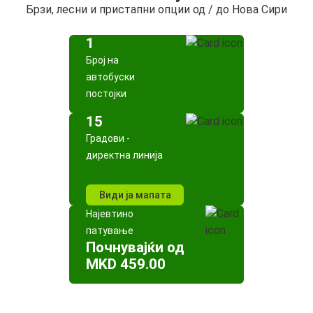
Брзи, лесни и пристапни опции од / до Нова Сири
1
Број на
автобуски
постојки
15
Градови -
директна линија
Види ја мапата
Најевтино
патување
Почнувајќи од
MKD 459.00