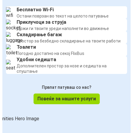
Бесплатно Wi-Fi
Остани поврзан во текот на целото патување
Приклучоци за струја
Држи ги твоите уреди наполнети во движење
Складирање багаж
Простор за безбедно складирање на твоите работи
Тоалети
Погодно достапно на секој FlixBus
Удобни седишта
Дополнителен простор за нозе и седишта на
спуштање
Првпат патуваш со нас?
Повеќе за нашите услуги