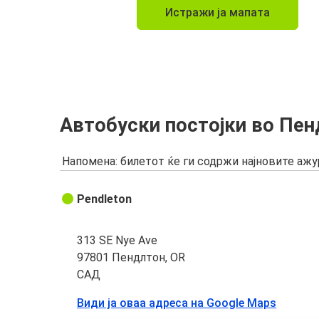
Истражи ја мапата
Автобуски постојки во Пен
Напомена: билетот ќе ги содржи најновите аж
Pendleton
313 SE Nye Ave
97801 Пендлтон, OR
САД
Види ја оваа адреса на Google Maps