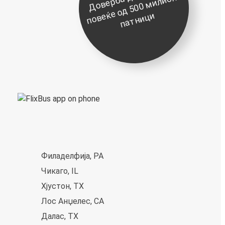
д
о
и
е
ќ
и
Филаделфија, PA
Чикаго, IL
Хјустон, TX
Лос Анџелес, CA
Далас, TX