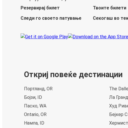
Резервирај билет
Твоите билети
Следи го своето патување
Секогаш во те
Откриј повеќе дестинации
Портланд, OR
The Dall
Бојзи, ID
Ла Гранд
Паско, WA
Худ Рив
Ontario, OR
Бејкер С
Нампа, ID
Хермист