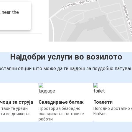
, near the
Најдобри услуги во возилото
стапни опции што може да ги најдеш за поудобно патува
чоци за струја
Складирање багаж
Тоалети
 твоите уреди
Простор за безбедно
Погодно достапно н
ети во движење
складирање на твоите
FlixBus
работи