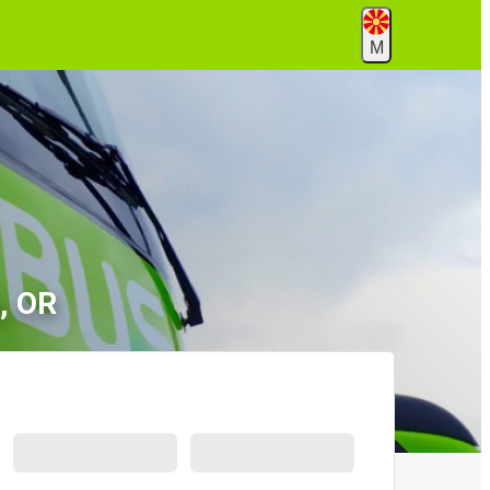
М
, OR