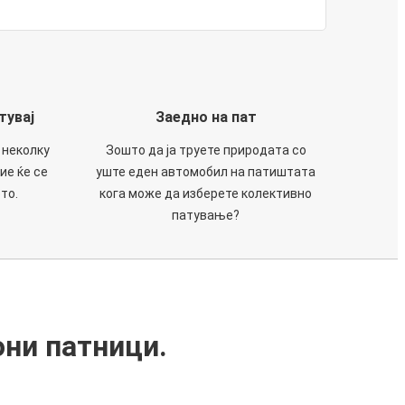
тувај
Заедно на пат
 неколку
Зошто да ја труете природата со
ие ќе се
уште еден автомобил на патиштата
то.
кога може да изберете колективно
патување?
они патници.