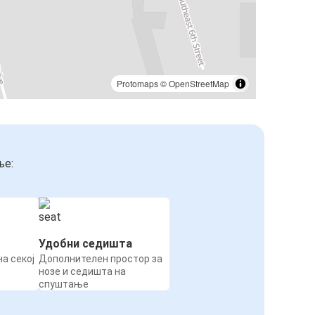
Protomaps
©
OpenStreetMap
ње:
Удобни седишта
а секој
Дополнителен простор за
нозе и седишта на
спуштање