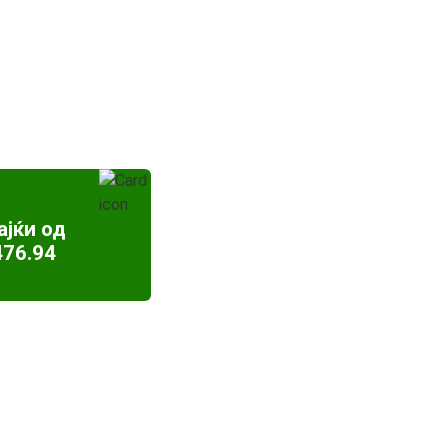
ајќи од
476.94