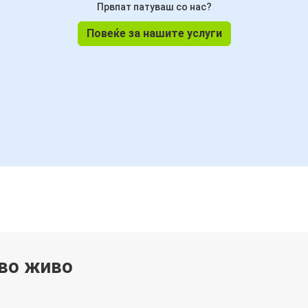
Првпат патуваш со нас?
Повеќе за нашите услуги
 во живо