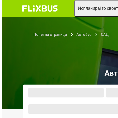
Испланирај го свое
Почетна страница
Автобус
САД
Авт