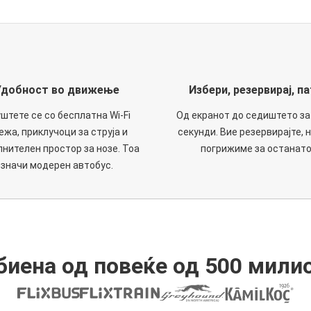
Удобност во движење
Избери, резервирај, па
штете се со бесплатна Wi-Fi
Од екранот до седиштето за
ежа, приклучоци за струја и
секунди. Вие резервирајте, н
нителен простор за нозе. Тоа
погрижиме за останато
значи модерен автобус.
иена од повеќе од 500 мили