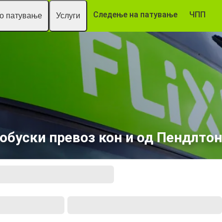
Следење на патување
ЧПП
то патување
Услуги
обуски превоз кон и од Пендлтон