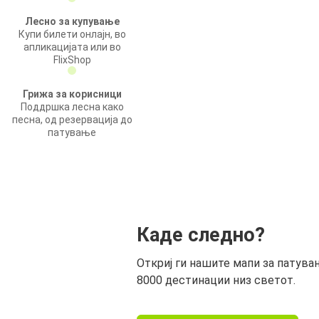
Лесно за купување
Купи билети онлајн, во
апликацијата или во
FlixShop
Грижа за корисници
Поддршка лесна како
песна, од резервација до
патување
Каде следно?
Откриј ги нашите мапи за патува
8000 дестинации низ светот.