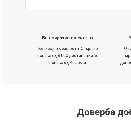
Ве поврзува со светот
Бескрајни можности. Откријте
Опу
повеќе од 8.000 дестинации во
мр
повеќе од 40 земји.
допол
Доверба доб