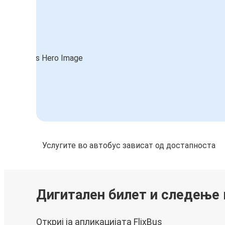
Услугите во автобус зависат од достапноста
Дигитален билет и следење
Откриј ја апликацијата FlixBus