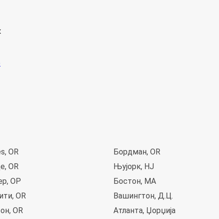
к
es, OR
Бордман, OR
е, OR
Њујорк, НЈ
ер, ОР
Бостон, MA
ити, OR
Вашингтон, Д.Ц.
он, OR
Атланта, Џорџија