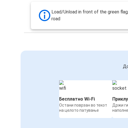
Load/Unload in front of the green flag
road
До
Бесплатно Wi-Fi
Приклу
Остани поврзан во текот
Држи ги
на целото патување
наполн