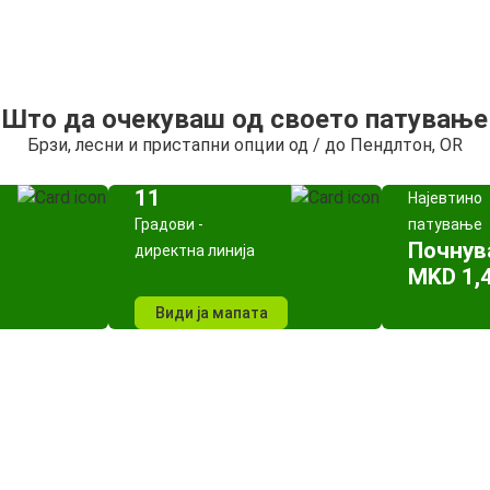
Што да очекуваш од своето патување
Брзи, лесни и пристапни опции од / до Пендлтон, OR
11
Најевтино
Градови -
патување
Почнув
директна линија
MKD 1,
Види ја мапата