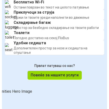
Бесплатно Wi-Fi
Остани поврзан во текот на целото патување
Приклучоци за струја
Држи ги твоите уреди наполнети во движење
Складирање багаж
Простор за безбедно складирање на твоите работи
Тоалети
Погодно достапно на секој FlixBus
Удобни седишта
Дополнителен простор за нозе и седишта на
спуштање
Првпат патуваш со нас?
Повеќе за нашите услуги