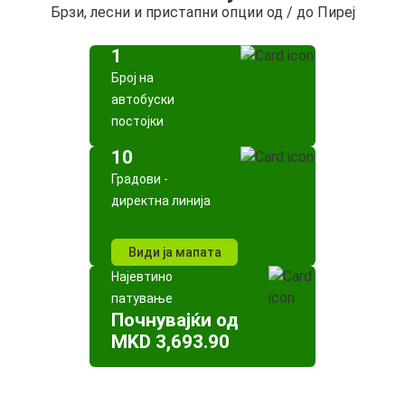
Брзи, лесни и пристапни опции од / до Пиреј
1
Број на
автобуски
постојки
10
Градови -
директна линија
Види ја мапата
Најевтино
патување
Почнувајќи од
MKD 3,693.90