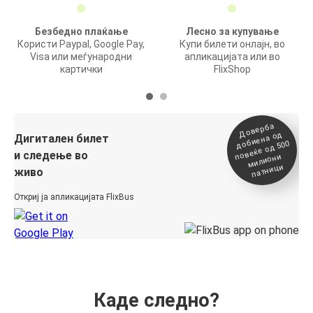
Безбедно плаќање
Лесно за купување
Користи Paypal, Google Pay,
Купи билети онлајн, во
Visa или меѓународни
апликацијата или во
картички
FlixShop
Доверба
добиена о
повеќе о
д
Дигитален билет
д 500
и следење во
милиони
патници
живо
Откриј ја апликацијата FlixBus
Каде следно?