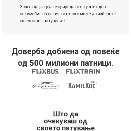
Зошто да ја труете природата со уште еден
автомобил на патиштата кога може да изберете
колективно патување?
Доверба добиена од повеќе
од 500 милиони патници.
Што да
очекуваш од
своето патување