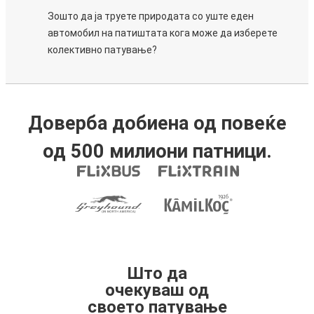
Зошто да ја труете природата со уште еден
автомобил на патиштата кога може да изберете
колективно патување?
Доверба добиена од повеќе
од 500 милиони патници.
Што да
очекуваш од
своето патување