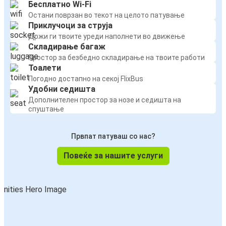
Бесплатно Wi-Fi
Остани поврзан во текот на целото патување
Приклучоци за струја
Држи ги твоите уреди наполнети во движење
Складирање багаж
Простор за безбедно складирање на твоите работи
Тоалети
Погодно достапно на секој FlixBus
Удобни седишта
Дополнителен простор за нозе и седишта на
спуштање
Првпат патуваш со нас?
Повеќе за нашите услуги