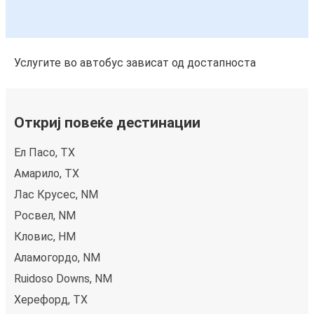
Услугите во автобус зависат од достапноста
Откриј повеќе дестинации
Ел Пасо, TX
Амарило, TX
Лас Крусес, NM
Росвел, NM
Кловис, НМ
Аламогордо, NM
Ruidoso Downs, NM
Херефорд, TX