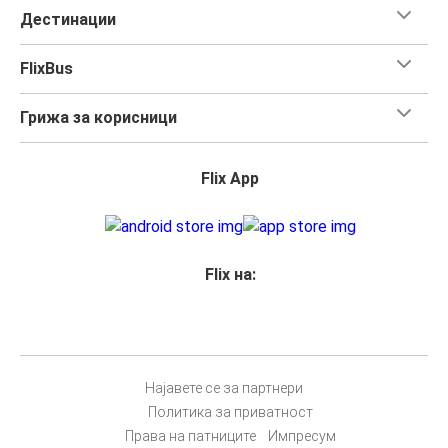
Дестинации
FlixBus
Грижа за корисници
Flix App
Flix на:
Најавете се за партнери
Политика за приватност
Права на патниците
Импресум