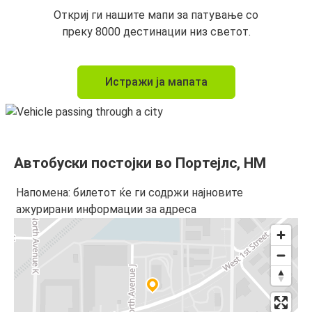
Откриј ги нашите мапи за патување со
преку 8000 дестинации низ светот.
Истражи ја мапата
Автобуски постојки во Портејлс, НМ
Напомена: билетот ќе ги содржи најновите
ажурирани информации за адреса