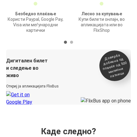
Безбедно плаќање
Лесно за купување
Користи Paypal, Google Pay,
Купи билети онлајн, во
Visa или меѓународни
апликацијата или во
картички
FlixShop
Доверба
добиена о
повеќе о
д
Дигитален билет
д 500
и следење во
милиони
патници
живо
Откриј ја апликацијата FlixBus
Каде следно?