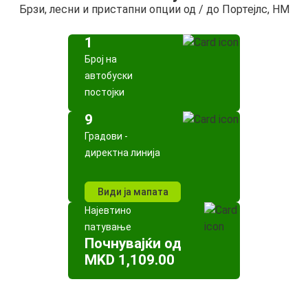
Брзи, лесни и пристапни опции од / до Портејлс, НМ
1
Број на
автобуски
постојки
9
Градови -
директна линија
Види ја мапата
Најевтино
патување
Почнувајќи од
MKD 1,109.00