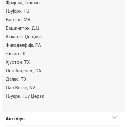
Фрајона, Тексас
Њујорк, НЈ
Бостон, MA
Вашингтон, Д.Ц.
Атланта, Џорџија
Филаделфија, PA
Чикаго, IL
Хјустон, TX
Лос Анџелес, CA
Далас, TX
Лас Вегас, NV
Њуарк, Њу Џерзи
Автобус