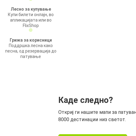
Лесно за купување
Купи билети онлајн, во
апликацијата или во
FlixShop
Грижа за корисници
Поддршка лесна како
песна, од резервација до
патување
Каде следно?
Откриј ги нашите мапи за патува
8000 дестинации низ светот.