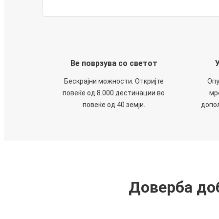
Ве поврзува со светот
Бескрајни можности. Откријте
Опу
повеќе од 8.000 дестинации во
мр
повеќе од 40 земји.
допол
Доверба доб