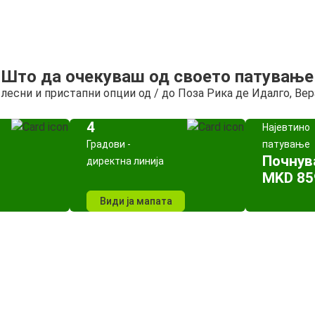
Што да очекуваш од своето патување
 лесни и пристапни опции од / до Поза Рика де Идалго, Ве
4
Најевтино
Градови -
патување
Почнув
директна линија
MKD 85
Види ја мапата