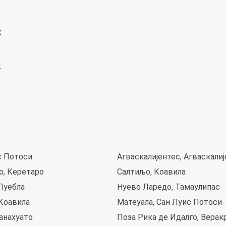
к
с Потоси
Агваскалијентес, Агваскали
о, Керетаро
Салтиљо, Коавила
Пуебла
Нуево Ларедо, Тамаулипас
 Коавила
Матеуала, Сан Луис Потоси
анахуато
Поза Рика де Идалго, Верак