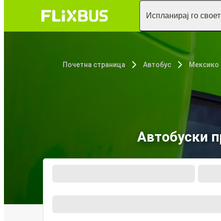
Испланирај го свое
Почетна страница
Автобус
Мексико
Автобуски п