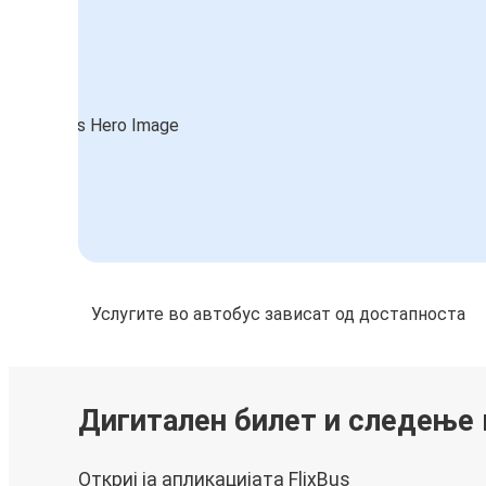
Услугите во автобус зависат од достапноста
Дигитален билет и следење
Откриј ја апликацијата FlixBus