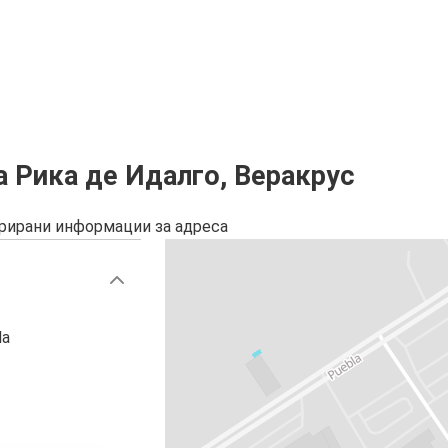
а Рика де Идалго, Веракрус
урирани информации за адреса
la