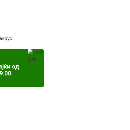
ракрус
ајќи од
9.00