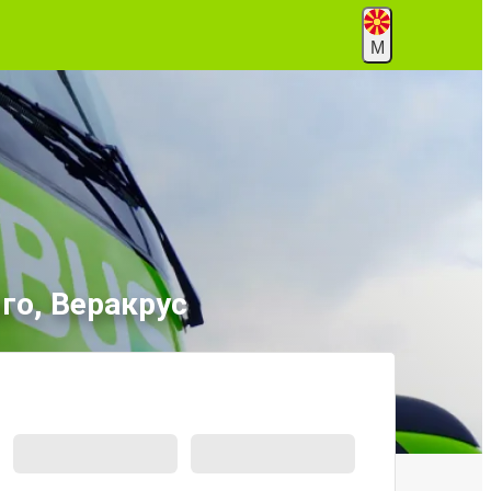
М
го, Веракрус