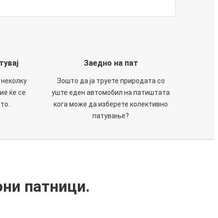
тувај
Заедно на пат
 неколку
Зошто да ја труете природата со
ие ќе се
уште еден автомобил на патиштата
то.
кога може да изберете колективно
патување?
они патници.