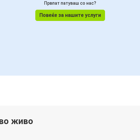
Првпат патуваш со нас?
Повеќе за нашите услуги
 во живо