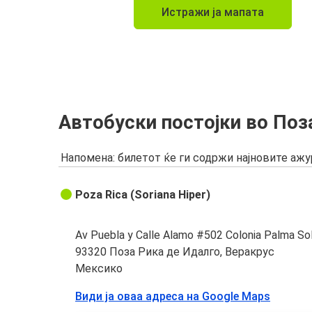
Истражи ја мапата
Автобуски постојки во Поз
Напомена: билетот ќе ги содржи најновите аж
Poza Rica (Soriana Hiper)
Av Puebla y Calle Alamo #502 Colonia Palma So
93320 Поза Рика де Идалго, Веракрус
Мексико
Види ја оваа адреса на Google Maps