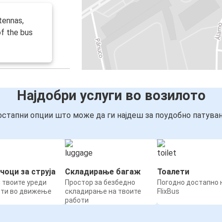
tennas,
of the bus
Најдобри услуги во возилото
стапни опции што може да ги најдеш за поудобно патува
чоци за струја
Складирање багаж
Тоалети
 твоите уреди
Простор за безбедно
Погодно достапно н
ети во движење
складирање на твоите
FlixBus
работи