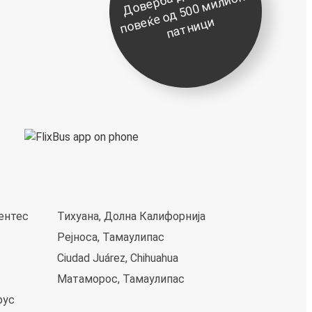
д
о
и
е
ќ
и
јентес
Тихуана, Долна Калифорнија
Рејноса, Тамаулипас
Ciudad Juárez, Chihuahua
Матаморос, Тамаулипас
рус