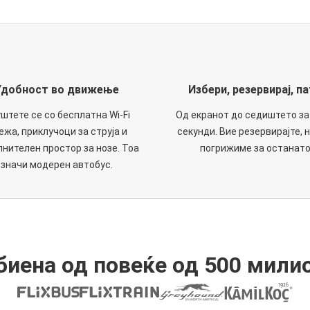
Удобност во движење
Избери, резервирај, па
штете се со бесплатна Wi-Fi
Од екранот до седиштето за
ежа, приклучоци за струја и
секунди. Вие резервирајте, н
нителен простор за нозе. Тоа
погрижиме за останато
значи модерен автобус.
иена од повеќе од 500 мили