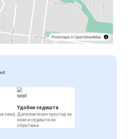
Protomaps
©
OpenStreetMap
ње:
Удобни седишта
а секој
Дополнителен простор за
нозе и седишта на
спуштање