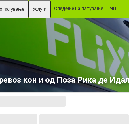
Следење на патување
ЧПП
то патување
Услуги
ревоз кон и од Поза Рика де Идал