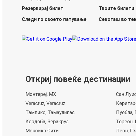
Резервирај билет
Твоите билети
Следи го своето патување
Секогаш во те
Откриј повеќе дестинации
Монтереј, MX
Сан Луи
Veracruz, Veracruz
Керетар
Тампико, Тамаулипас
Пуебла, 
Кордоба, Веракруз
Тореон,
Мексико Сити
Леон, Гв