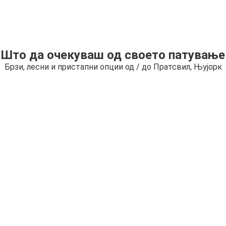
Што да очекуваш од своето патување
Брзи, лесни и пристапни опции од / до Прaтсвил, Њујорк