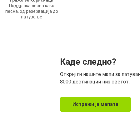
Грижа за корисници
Поддршка лесна како
песна, од резервација до
патување
Каде следно?
Откриј ги нашите мапи за патува
8000 дестинации низ светот.
Истражи ја мапата