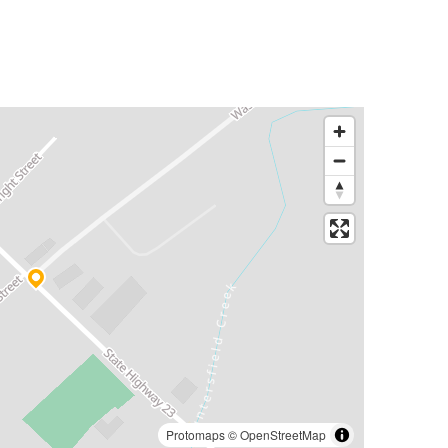
Protomaps
©
OpenStreetMap