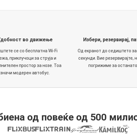
Удобност во движење
Избери, резервирај, па
штете се со бесплатна Wi-Fi
Од екранот до седиштето за
ежа, приклучоци за струја и
секунди. Вие резервирајте, н
нителен простор за нозе. Тоа
погрижиме за останато
значи модерен автобус.
иена од повеќе од 500 мили