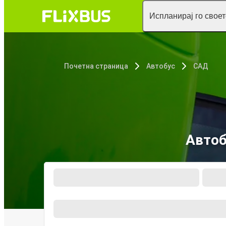
Испланирај го свое
Почетна страница
Автобус
САД
Автоб