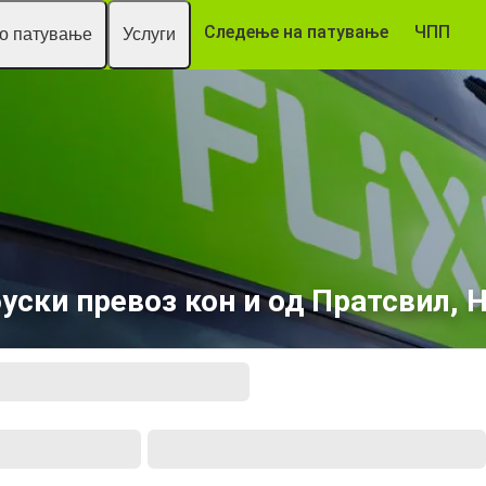
Следење на патување
ЧПП
то патување
Услуги
уски превоз кон и од Прaтсвил, 