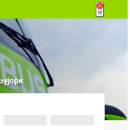
М
Њујорк