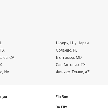
IL
Њуарк, Њу Џерзи
 TX
Орландо, FL
елес, CA
Балтимор, MD
X
Сан Антонио, TX
с, NV
Финикс-Темпи, AZ
ации
FlixBus
За Flix