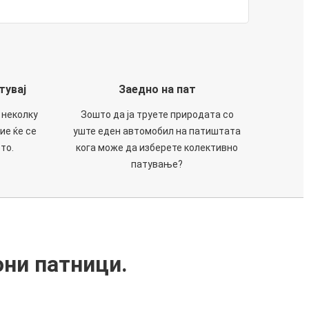
тувај
Заедно на пат
 неколку
Зошто да ја труете природата со
ие ќе се
уште еден автомобил на патиштата
то.
кога може да изберете колективно
патување?
они патници.