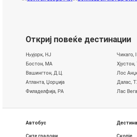
Откриј повеќе дестинации
Њујорк, НЈ
Чикаго, 
Бостон, MA
Хјустон,
Вашингтон, Д.Ц.
Лос Анџ
Атланта, Џорџија
Далас, T
Филаделфија, PA
Лас Вега
Автобус
Дестин
Сите градови
Скопје