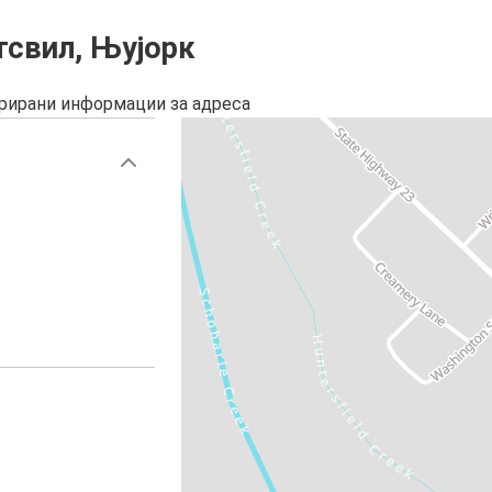
тсвил, Њујорк
урирани информации за адреса