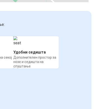
ње:
Удобни седишта
а секој
Дополнителен простор за
нозе и седишта на
спуштање