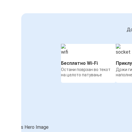
До
Бесплатно Wi-Fi
Приклу
Остани поврзан во текот
Држи ги
на целото патување
наполн