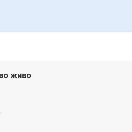
 во живо
к