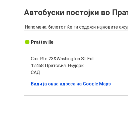
Автобуски постојки во Прa
Напомена: билетот ќе ги содржи најновите аж
Prattsville
Crnr Rte 23&Washington St Ext
12468 Прaтсвил, Њујорк
САД
Види ја оваа адреса на Google Maps