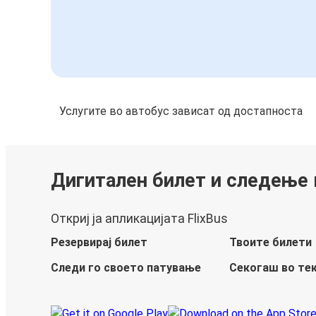
Услугите во автобус зависат од достапноста
Дигитален билет и следење
Откриј ја апликацијата FlixBus
Резервирај билет
Твоите билети
Следи го своето патување
Секогаш во те