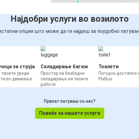
Најдобри услуги во возилото
стапни опции што може да ги најдеш за поудобно патува
чоци за струја
Складирање багаж
Тоалети
 твоите уреди
Простор за безбедно
Погодно достапно н
ети во движење
складирање на твоите
FlixBus
работи
Првпат патуваш со нас?
Повеќе за нашите услуги