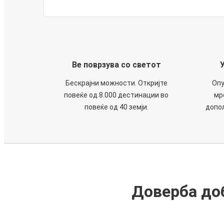
Ве поврзува со светот
Бескрајни можности. Откријте
Опу
повеќе од 8.000 дестинации во
мр
повеќе од 40 земји.
допол
Доверба доб