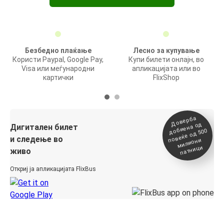
Безбедно плаќање
Лесно за купување
Користи Paypal, Google Pay,
Купи билети онлајн, во
Visa или меѓународни
апликацијата или во
картички
FlixShop
Доверба
добиена о
повеќе о
д
Дигитален билет
д 500
и следење во
милиони
патници
живо
Откриј ја апликацијата FlixBus