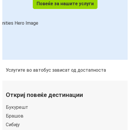
Повеќе за нашите услуги
Услугите во автобус зависат од достапноста
Откриј повеќе дестинации
Букурешт
Брашов
Сибију