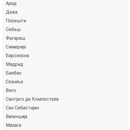
Арад
Дева
Плоешти
Себеш
Фагараш
Симерија
Барселона
Мадрид
Билбао
Севиља
Виго
Сантјаго де Компостела
Сан Себастијан
Валенција
Малага