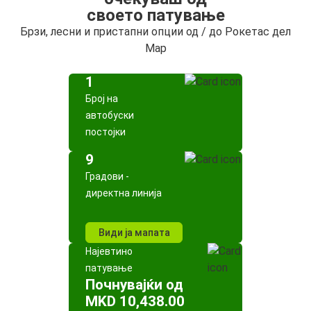
своето патување
Брзи, лесни и пристапни опции од / до Рокетас дел
Мар
1
Број на
автобуски
постојки
9
Градови -
директна линија
Види ја мапата
Најевтино
патување
Почнувајќи од
MKD 10,438.00