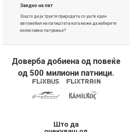
Заедно на пат
Зошто да ја труете природата со уште еден
автомобил на патиштата кога може да изберете
колективно патување?
Доверба добиена од повеќе
од 500 милиони патници.
Што да
очекуваш од