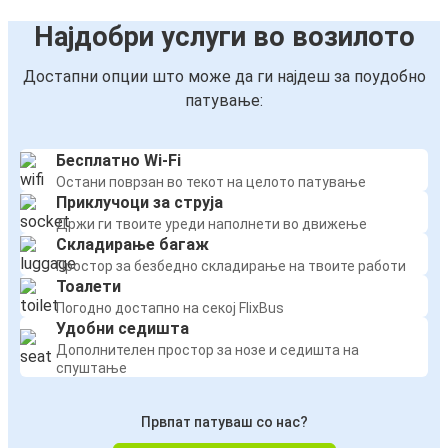
Најдобри услуги во возилото
Достапни опции што може да ги најдеш за поудобно
патување:
Бесплатно Wi-Fi
Остани поврзан во текот на целото патување
Приклучоци за струја
Држи ги твоите уреди наполнети во движење
Складирање багаж
Простор за безбедно складирање на твоите работи
Тоалети
Погодно достапно на секој FlixBus
Удобни седишта
Дополнителен простор за нозе и седишта на
спуштање
Првпат патуваш со нас?