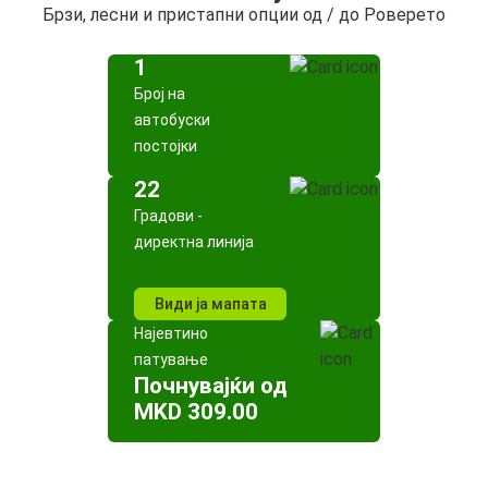
Брзи, лесни и пристапни опции од / до Роверето
1
Број на
автобуски
постојки
22
Градови -
директна линија
Види ја мапата
Најевтино
патување
Почнувајќи од
MKD 309.00