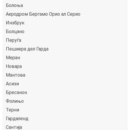
Болоња
Аеродром Бергамо Ориo ал Серио
Инзбрук
Болцано
Перуѓа
Пешиера дел Гарда
Меран
Новара
Мантова
Асизи
Бресанон
Фолињо
Терни
Гардаленд
Сантија