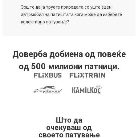
Зошто да ја труете природата со уште еден
автомобил на патиштата кога може да изберете
колективно патување?
Доверба добиена од повеќе
од 500 милиони патници.
Што да
очекуваш од
своето патување