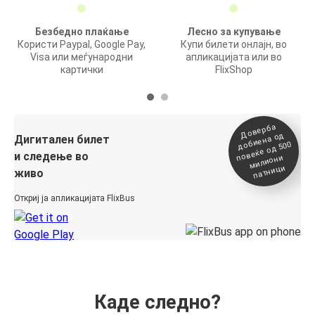
Безбедно плаќање
Лесно за купување
Користи Paypal, Google Pay,
Купи билети онлајн, во
Visa или меѓународни
апликацијата или во
картички
FlixShop
Доверба
добиена о
повеќе о
д
Дигитален билет
д 500
и следење во
милиони
патници
живо
Откриј ја апликацијата FlixBus
Каде следно?