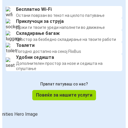
Бесплатно Wi-Fi
Остани поврзан во текот на целото патување
Приклучоци за струја
Држи ги твоите уреди наполнети во движење
Складирање багаж
Простор за безбедно складирање на твоите работи
Тоалети
Погодно достапно на секој FlixBus
Удобни седишта
Дополнителен простор за нозе и седишта на
спуштање
Првпат патуваш со нас?
Повеќе за нашите услуги