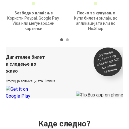
Безбедно плаќање
Лесно за купување
Користи Paypal, Google Pay,
Купи билети онлајн, во
Visa или меѓународни
апликацијата или во
картички
FlixShop
Доверба
добиена о
повеќе о
д
Дигитален билет
д 500
и следење во
милиони
патници
живо
Откриј ја апликацијата FlixBus
Каде следно?