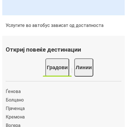
Услугите во автобус зависат од достапноста
Откриј повеќе дестинации
Градови
Линии
Ѓенова
Болцано
Пјаченца
Кремона
Вогера