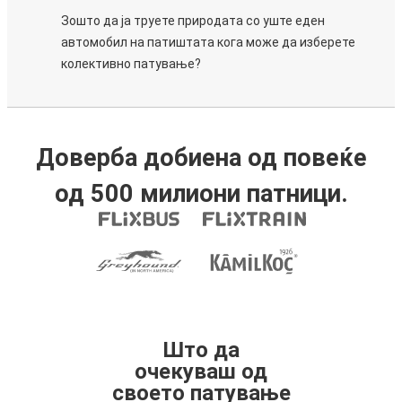
Зошто да ја труете природата со уште еден
автомобил на патиштата кога може да изберете
колективно патување?
Доверба добиена од повеќе
од 500 милиони патници.
Што да
очекуваш од
своето патување