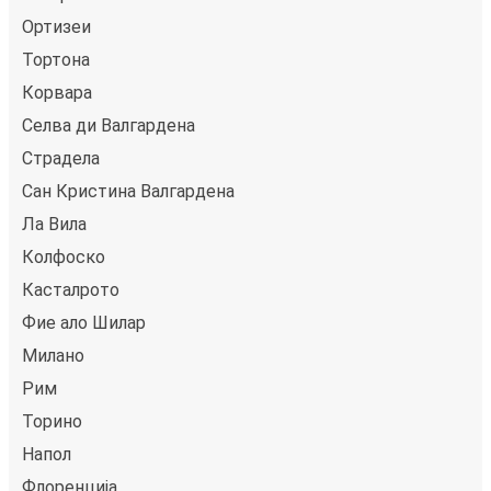
Ортизеи
Тортона
Корвара
Селва ди Валгардена
Стрaделa
Сан Кристина Валгардена
Ла Вила
Колфоско
Касталрото
Фие алo Шилар
Милано
Рим
Торино
Напол
Флоренција