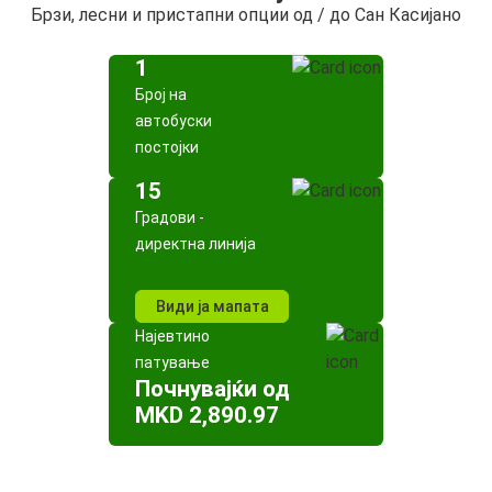
Брзи, лесни и пристапни опции од / до Сан Касијано
1
Број на
автобуски
постојки
15
Градови -
директна линија
Види ја мапата
Најевтино
патување
Почнувајќи од
MKD 2,890.97