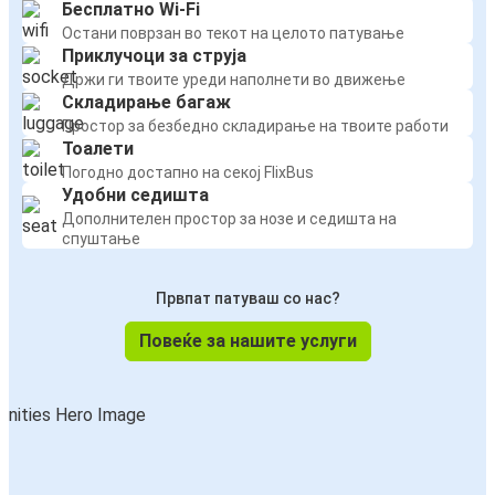
Бесплатно Wi-Fi
Остани поврзан во текот на целото патување
Приклучоци за струја
Држи ги твоите уреди наполнети во движење
Складирање багаж
Простор за безбедно складирање на твоите работи
Тоалети
Погодно достапно на секој FlixBus
Удобни седишта
Дополнителен простор за нозе и седишта на
спуштање
Првпат патуваш со нас?
Повеќе за нашите услуги