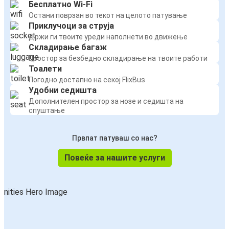
Бесплатно Wi-Fi
Остани поврзан во текот на целото патување
Приклучоци за струја
Држи ги твоите уреди наполнети во движење
Складирање багаж
Простор за безбедно складирање на твоите работи
Тоалети
Погодно достапно на секој FlixBus
Удобни седишта
Дополнителен простор за нозе и седишта на
спуштање
Првпат патуваш со нас?
Повеќе за нашите услуги