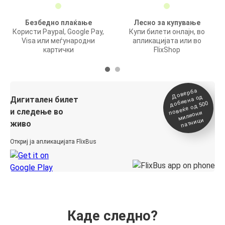
Безбедно плаќање
Лесно за купување
Користи Paypal, Google Pay,
Купи билети онлајн, во
Visa или меѓународни
апликацијата или во
картички
FlixShop
Доверба
добиена о
повеќе о
д
Дигитален билет
д 500
и следење во
милиони
патници
живо
Откриј ја апликацијата FlixBus
Каде следно?