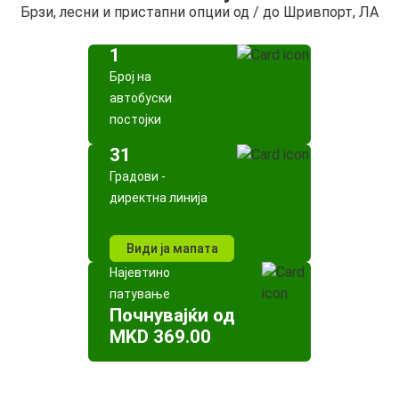
Брзи, лесни и пристапни опции од / до Шривпорт, ЛА
1
Број на
автобуски
постојки
31
Градови -
директна линија
Види ја мапата
Најевтино
патување
Почнувајќи од
MKD 369.00