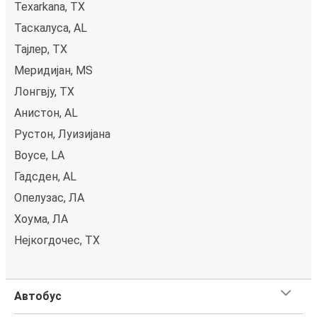
Texarkana, TX
Таскалуса, AL
Тајлер, TX
Меридијан, MS
Лонгвју, TX
Анистон, AL
Рустон, Луизијана
Boyce, LA
Гадсден, AL
Опелузас, ЛА
Хоума, ЛА
Нејкогдочес, TX
Автобус