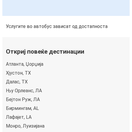
Услугите во автобус зависат од достапноста
Откриј повеќе дестинации
Атланта, Џорџија
Хјустон, TX
Далас, TX
Њу Орлеанс, ЛА
Бејтон Руж, ЛА
Бирмингам, AL
Лафајет, LA
Монро, Луизијана