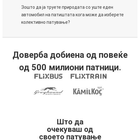
Зошто да ја труете природата со уште еден
автомобил на патиштата кога може да изберете
колективно патување?
Доверба добиена од повеќе
од 500 милиони патници.
Што да
очекуваш од
своето патување