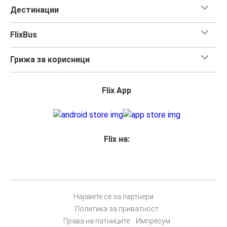
Дестинации
FlixBus
Грижа за корисници
Flix App
Flix на:
Најавете се за партнери
Политика за приватност
Права на патниците
Импресум