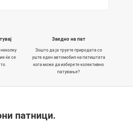
тувај
Заедно на пат
 неколку
Зошто да ја труете природата со
ие ќе се
уште еден автомобил на патиштата
то.
кога може да изберете колективно
патување?
они патници.