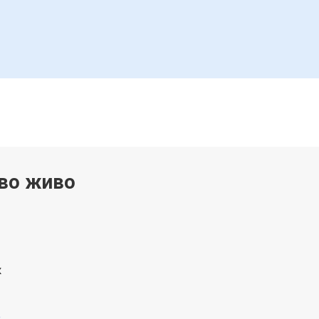
 во живо
к