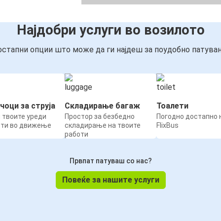
Најдобри услуги во возилото
стапни опции што може да ги најдеш за поудобно патува
чоци за струја
Складирање багаж
Тоалети
 твоите уреди
Простор за безбедно
Погодно достапно н
ети во движење
складирање на твоите
FlixBus
работи
Првпат патуваш со нас?
Повеќе за нашите услуги