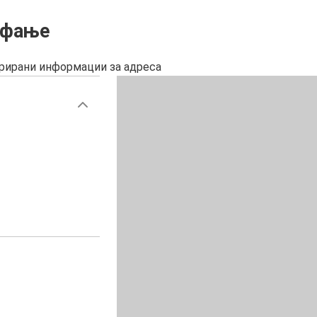
ефање
урирани информации за адреса