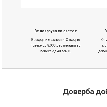
Ве поврзува со светот
Бескрајни можности. Откријте
Опу
повеќе од 8.000 дестинации во
мр
повеќе од 40 земји.
допол
Доверба доб