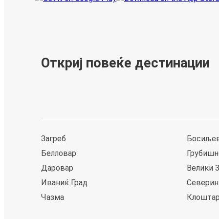
Откриј повеќе дестинации
Загреб
Босиљев
Белловар
Грубишн
Даровар
Велики 
Иваниќ Град
Северин
Чазма
Клоштар