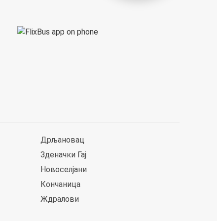
Дрљановац
Зденачки Гај
Новоселјани
Кончаница
Ждралови