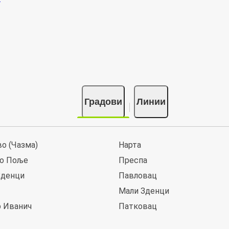
Градови
Линии
о (Чазма)
Нарта
о Поље
Преспа
Зденци
Павловац
Мали Зденци
 Иванич
Патковац