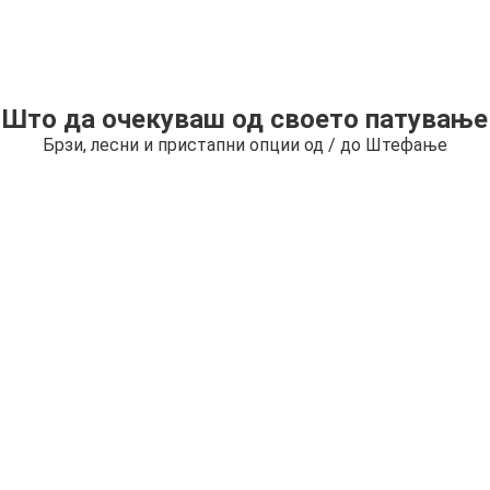
Што да очекуваш од своето патување
Брзи, лесни и пристапни опции од / до Штефање