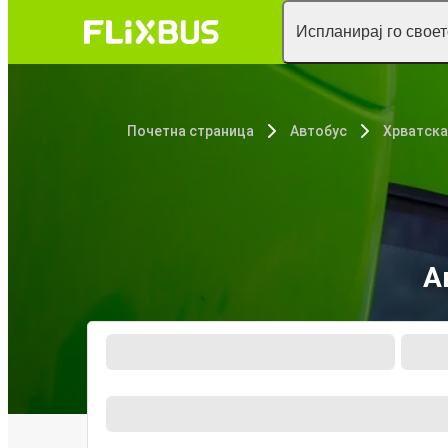
Испланирај го свое
Почетна страница
Автобус
Хрватска
А