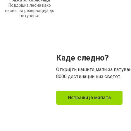
Грижа за корисници
Поддршка лесна како
песна, од резервација до
патување
Каде следно?
Откриј ги нашите мапи за патува
8000 дестинации низ светот.
Истражи ја мапата