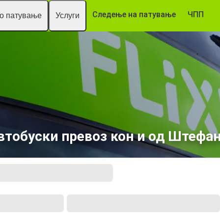
Следење на патување
ЧПП
то патување
Услуги
втобуски превоз кон и од Штефа