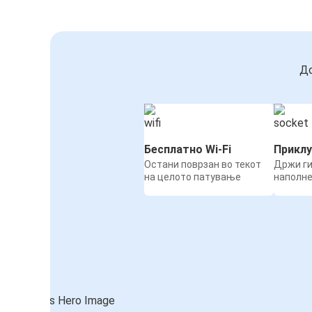
До
Бесплатно Wi-Fi
Приклу
Остани поврзан во текот
Држи ги
на целото патување
наполн