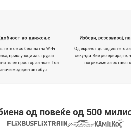
Удобност во движење
Избери, резервирај, па
штете се со бесплатна Wi-Fi
Од екранот до седиштето за
ежа, приклучоци за струја и
секунди. Вие резервирајте, н
нителен простор за нозе. Тоа
погрижиме за останато
значи модерен автобус.
иена од повеќе од 500 мили