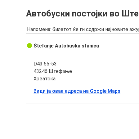
Автобуски постојки во Шт
Напомена: билетот ќе ги содржи најновите аж
Štefanje Autobuska stanica
D43 55-53
43246 Штефање
Хрватска
Види ја оваа адреса на Google Maps