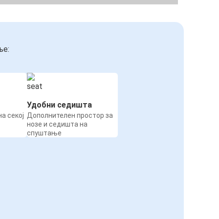
ње:
Удобни седишта
а секој
Дополнителен простор за
нозе и седишта на
спуштање