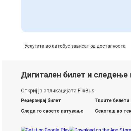
Услугите во автобус зависат од достапноста
Дигитален билет и следење
Откриј ја апликацијата FlixBus
Резервирај билет
Твоите билети
Следи го своето патување
Секогаш во те