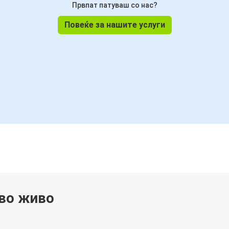
Првпат патуваш со нас?
Повеќе за нашите услуги
 во живо