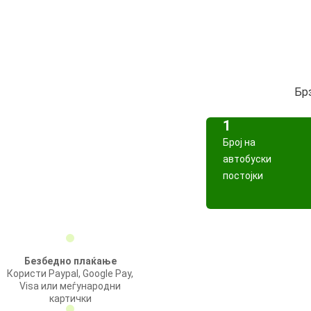
Брз
1
Број на
автобуски
постојки
Безбедно плаќање
Користи Paypal, Google Pay,
Visa или меѓународни
картички