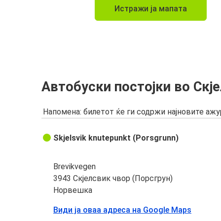
Истражи ја мапата
Автобуски постојки во Скје
Напомена: билетот ќе ги содржи најновите аж
Skjelsvik knutepunkt (Porsgrunn)
Brevikvegen
3943 Скјелсвик чвор (Порсгрун)
Норвешка
Види ја оваа адреса на Google Maps