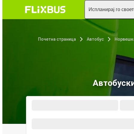
Испланирај го свое
Почетна страница
Автобус
Норвешк
Автобуски