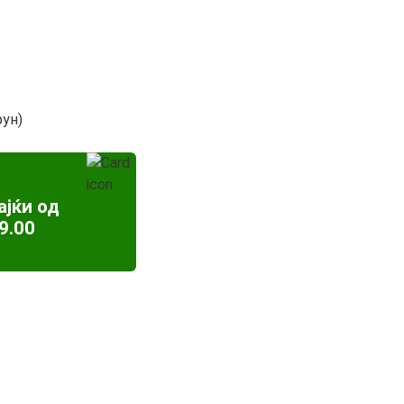
рун)
ајќи од
9.00