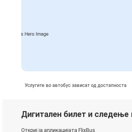
Услугите во автобус зависат од достапноста
Дигитален билет и следење
Откриј ја апликацијата FlixBus