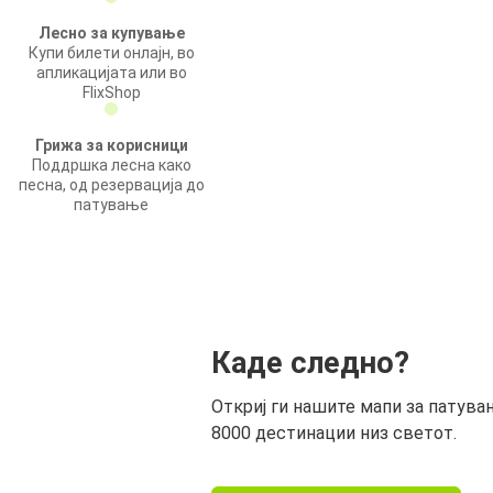
Лесно за купување
Купи билети онлајн, во
апликацијата или во
FlixShop
Грижа за корисници
Поддршка лесна како
песна, од резервација до
патување
Каде следно?
Откриј ги нашите мапи за патува
8000 дестинации низ светот.