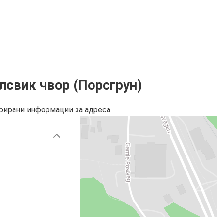
лсвик чвор (Порсгрун)
урирани информации за адреса