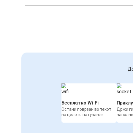
До
Бесплатно Wi-Fi
Приклу
Остани поврзан во текот
Држи ги
на целото патување
наполн