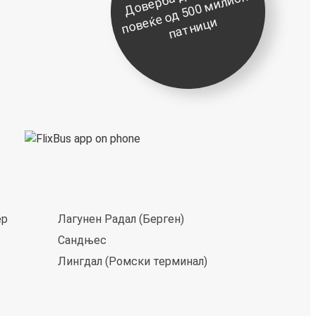
д
о
и
е
ќ
и
ер
Лагунен Радал (Берген)
Сандњес
Лингдал (Ромски терминал)