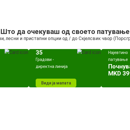
Што да очекуваш од своето патување
и, лесни и пристапни опции од / до Скјелсвик чвор (Порсг
35
Најевтино
Градови -
патување
Почнув
директна линија
MKD 39
Види ја мапата