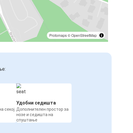
Protomaps
©
OpenStreetMap
ње:
Удобни седишта
а секој
Дополнителен простор за
нозе и седишта на
спуштање