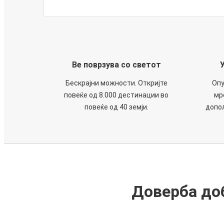
Ве поврзува со светот
Бескрајни можности. Откријте
Опу
повеќе од 8.000 дестинации во
мр
повеќе од 40 земји.
допол
Доверба доб