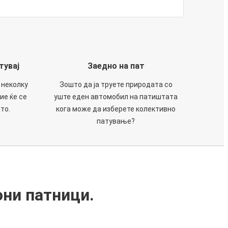
тувај
Заедно на пат
 неколку
Зошто да ја труете природата со
ие ќе се
уште еден автомобил на патиштата
то.
кога може да изберете колективно
патување?
они патници.