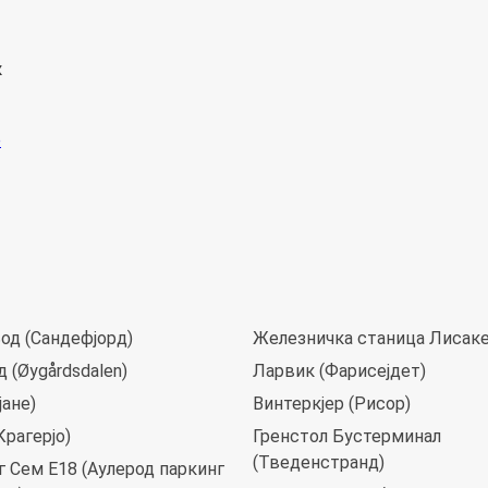
к
од (Сандефјорд)
Железничка станица Лисак
 (Øygårdsdalen)
Ларвик (Фарисејдет)
јане)
Винтеркјер (Рисор)
Крагерјо)
Гренстол Бустерминал
(Тведенстранд)
 Сем Е18 (Аулерод паркинг