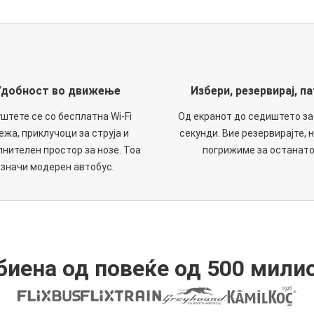
Удобност во движење
Избери, резервирај, па
штете се со бесплатна Wi-Fi
Од екранот до седиштето за
ежа, приклучоци за струја и
секунди. Вие резервирајте, н
нителен простор за нозе. Тоа
погрижиме за останато
значи модерен автобус.
иена од повеќе од 500 мили