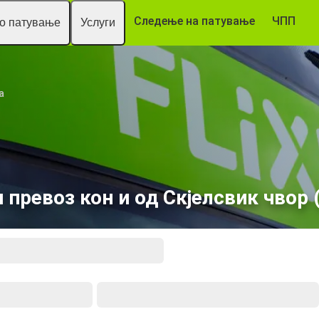
Следење на патување
ЧПП
то патување
Услуги
а
 превоз кон и од Скјелсвик чвор 