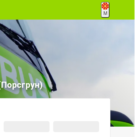
М
(Порсгрун)