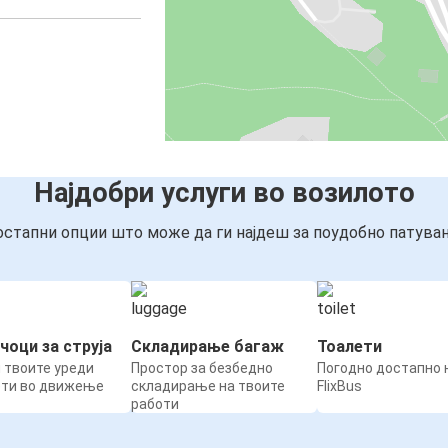
Најдобри услуги во возилото
стапни опции што може да ги најдеш за поудобно патува
чоци за струја
Складирање багаж
Тоалети
 твоите уреди
Простор за безбедно
Погодно достапно н
ети во движење
складирање на твоите
FlixBus
работи