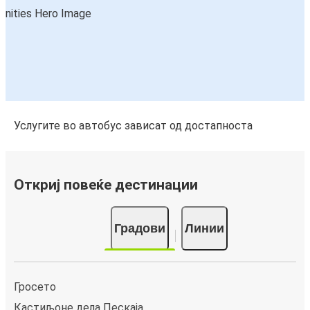
Услугите во автобус зависат од достапноста
Откриј повеќе дестинации
Градови
Линии
Гросето
Кастиљоне дела Пескаја