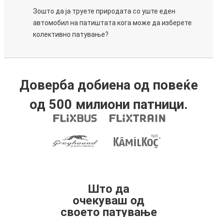
Зошто да ја труете природата со уште еден
автомобил на патиштата кога може да изберете
колективно патување?
Доверба добиена од повеќе
од 500 милиони патници.
Што да
очекуваш од
своето патување