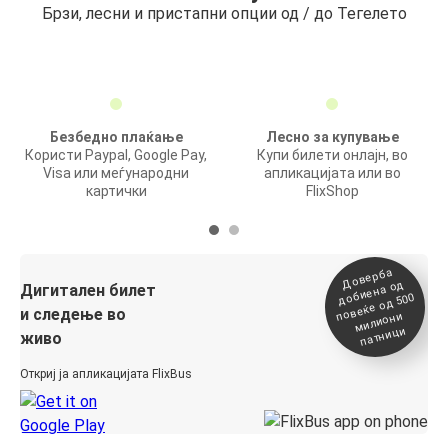
Брзи, лесни и пристапни опции од / до Тегелето
Безбедно плаќање
Лесно за купување
Користи Paypal, Google Pay,
Купи билети онлајн, во
Visa или меѓународни
апликацијата или во
картички
FlixShop
Доверба
добиена о
повеќе о
д
Дигитален билет
д 500
и следење во
милиони
патници
живо
Откриј ја апликацијата FlixBus