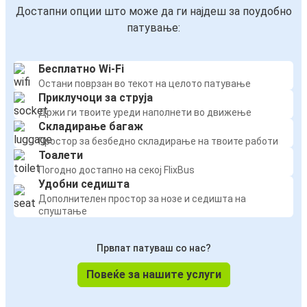
Достапни опции што може да ги најдеш за поудобно
патување:
Бесплатно Wi-Fi
Остани поврзан во текот на целото патување
Приклучоци за струја
Држи ги твоите уреди наполнети во движење
Складирање багаж
Простор за безбедно складирање на твоите работи
Тоалети
Погодно достапно на секој FlixBus
Удобни седишта
Дополнителен простор за нозе и седишта на
спуштање
Првпат патуваш со нас?
Повеќе за нашите услуги