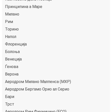
Принципина а Маре
Милано
Рим
Торино
Напол
Флоренција
Болоња
Венеција
Ѓенова
Верона
Аеродром Милано Малпенса (MXP)
Аеродром Бергамо Ориo ал Серио
Бари
Трст
Аеродром Рим Фиумичино (FCO)