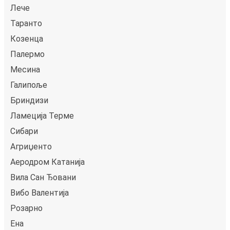
Лече
Таранто
Козенца
Палермо
Месина
Галипоље
Бриндизи
Ламеција Терме
Сибари
Агриџенто
Аеродром Катанија
Вила Сан Ђовани
Вибо Валентија
Розарно
Ена