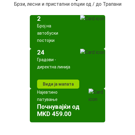
Брзи, лесни и пристапни опции од / до Трапани
2
Број на
автобуски
постојки
24
Градови -
директна линија
Види ја мапата
Најевтино
патување
Почнувајќи од
MKD 459.00