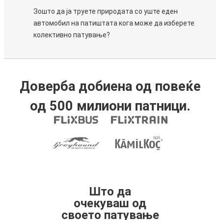
Зошто да ја труете природата со уште еден
автомобил на патиштата кога може да изберете
колективно патување?
Доверба добиена од повеќе
од 500 милиони патници.
Што да
очекуваш од
своето патување