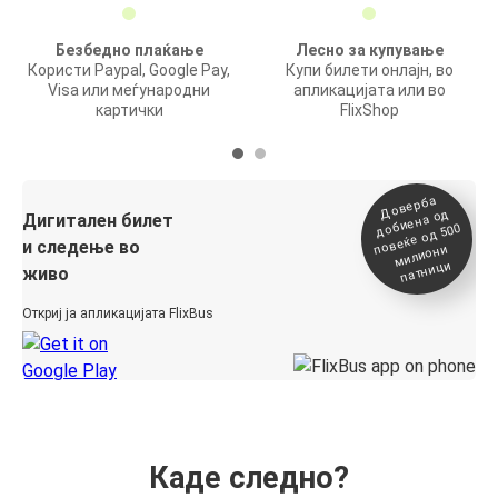
Безбедно плаќање
Лесно за купување
Користи Paypal, Google Pay,
Купи билети онлајн, во
Visa или меѓународни
апликацијата или во
картички
FlixShop
Доверба
добиена о
повеќе о
д
Дигитален билет
д 500
и следење во
милиони
патници
живо
Откриј ја апликацијата FlixBus
Каде следно?