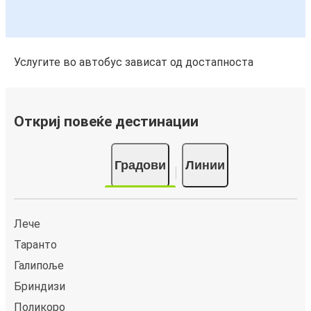
Услугите во автобус зависат од достапноста
Откриј повеќе дестинации
Градови
Линии
Лече
Таранто
Галипоље
Бриндизи
Поликоро