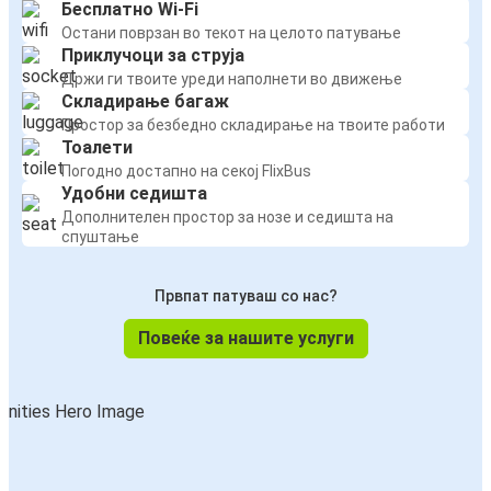
Бесплатно Wi-Fi
Остани поврзан во текот на целото патување
Приклучоци за струја
Држи ги твоите уреди наполнети во движење
Складирање багаж
Простор за безбедно складирање на твоите работи
Тоалети
Погодно достапно на секој FlixBus
Удобни седишта
Дополнителен простор за нозе и седишта на
спуштање
Првпат патуваш со нас?
Повеќе за нашите услуги