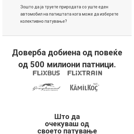
Зошто да ја труете природата со уште еден
автомобил на патиштата кога може да изберете
колективно патување?
Доверба добиена од повеќе
од 500 милиони патници.
Што да
очекуваш од
своето патување