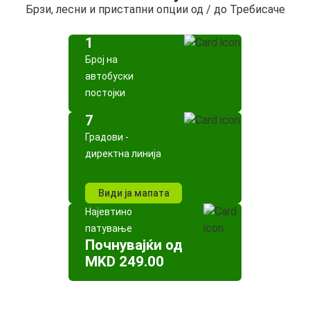
Брзи, лесни и пристапни опции од / до Требисаче
1
Број на
автобуски
постојки
7
Градови -
директна линија
Види ја мапата
Најевтино
патување
Почнувајќи од
MKD 249.00