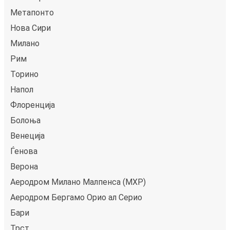
Метапонто
Нова Сири
Милано
Рим
Торино
Напол
Флоренција
Болоња
Венеција
Ѓенова
Верона
Аеродром Милано Малпенса (MXP)
Аеродром Бергамо Ориo ал Серио
Бари
Трст