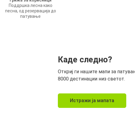
Грижа за корисници
Поддршка лесна како
песна, од резервација до
патување
Каде следно?
Откриј ги нашите мапи за патува
8000 дестинации низ светот.
Истражи ја мапата