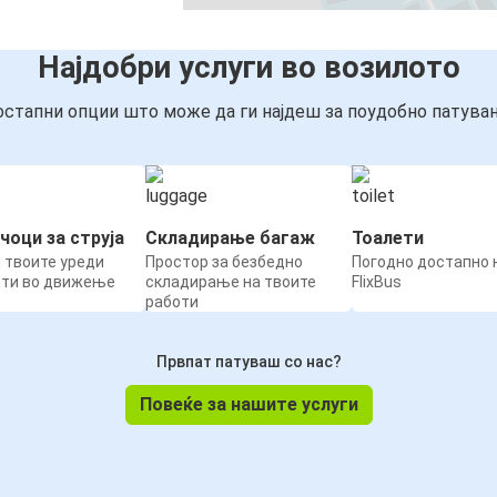
Најдобри услуги во возилото
стапни опции што може да ги најдеш за поудобно патува
чоци за струја
Складирање багаж
Тоалети
 твоите уреди
Простор за безбедно
Погодно достапно н
ети во движење
складирање на твоите
FlixBus
работи
Првпат патуваш со нас?
Повеќе за нашите услуги