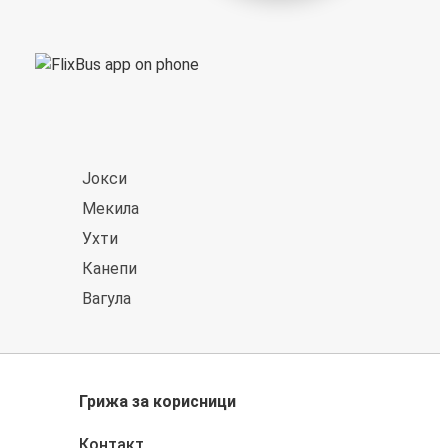
Јокси
Мекила
Ухти
Канепи
Вагула
Грижа за корисници
Контакт