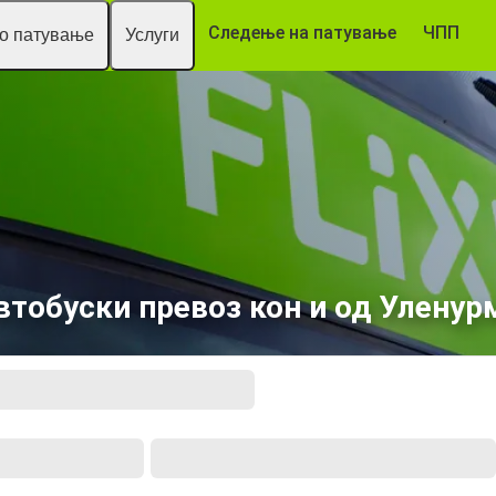
Следење на патување
ЧПП
то патување
Услуги
втобуски превоз кон и од Уленур