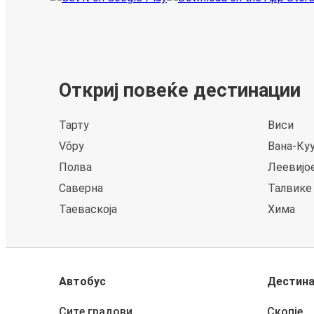
Откриј повеќе дестинации
Тарту
Виси
Võру
Вана-Ку
Полва
Леевијо
Саверна
Талвике
Таеваскоја
Хима
Автобус
Дестин
Сите градови
Скопје