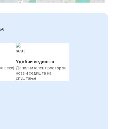
ње:
Удобни седишта
а секој
Дополнителен простор за
нозе и седишта на
спуштање