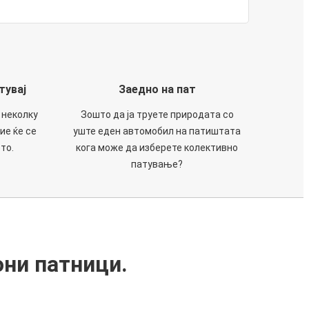
тувај
Заедно на пат
 неколку
Зошто да ја труете природата со
ие ќе се
уште еден автомобил на патиштата
то.
кога може да изберете колективно
патување?
они патници.