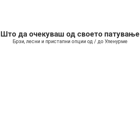
Што да очекуваш од своето патување
Брзи, лесни и пристапни опции од / до Уленурме