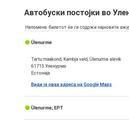
Автобуски постојки во Уле
Напомена: билетот ќе ги содржи најновите аж
Ülenurme
Tartu maakond, Kambja vald, Ülenurme alevik
61715 Уленурме
Естонија
Види ја оваа адреса на Google Maps
Ülenurme, EPT