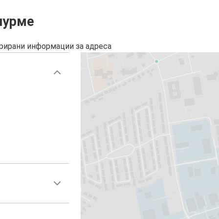
нурме
урирани информации за адреса