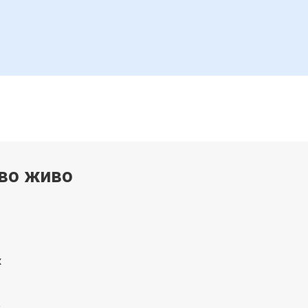
 во живо
к