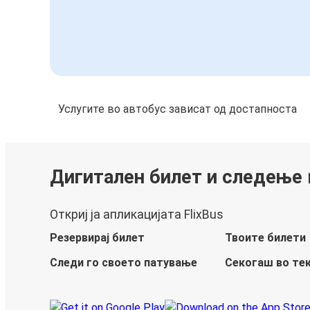
Услугите во автобус зависат од достапноста
Дигитален билет и следење
Откриј ја апликацијата FlixBus
Резервирај билет
Твоите билети
Следи го своето патување
Секогаш во те