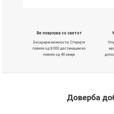
Ве поврзува со светот
Бескрајни можности. Откријте
Опу
повеќе од 8.000 дестинации во
мр
повеќе од 40 земји.
допол
Доверба доб