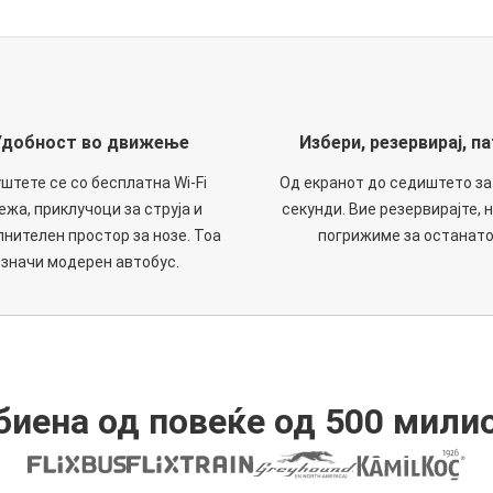
Удобност во движење
Избери, резервирај, па
штете се со бесплатна Wi-Fi
Од екранот до седиштето за
ежа, приклучоци за струја и
секунди. Вие резервирајте, н
нителен простор за нозе. Тоа
погрижиме за останато
значи модерен автобус.
иена од повеќе од 500 мили