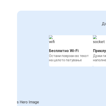
До
Бесплатно Wi-Fi
Приклу
Остани поврзан во текот
Држи ги
на целото патување
наполн