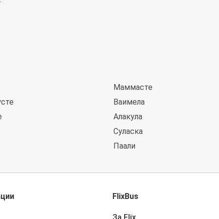
Маммасте
усте
Ваимела
е
Алакула
Суласка
Паали
ации
FlixBus
За Flix