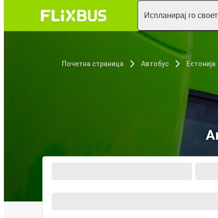
Испланирај го свое
Почетна страница
Автобус
Естонија
А