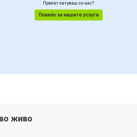
Првпат патуваш со нас?
Повеќе за нашите услуги
 во живо