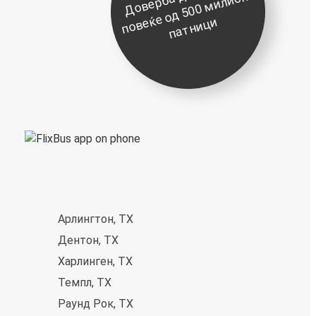
д
о
и
е
ќ
и
Арлингтон, TX
Дентон, TX
Харлинген, TX
Темпл, TX
Раунд Рок, TX