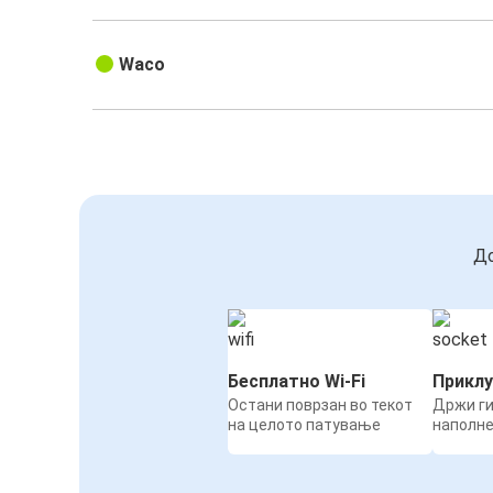
Waco
До
Бесплатно Wi-Fi
Приклу
Остани поврзан во текот
Држи ги
на целото патување
наполн