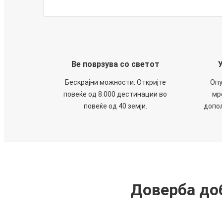
Ве поврзува со светот
Бескрајни можности. Откријте
Опу
повеќе од 8.000 дестинации во
мр
повеќе од 40 земји.
допол
Доверба доб