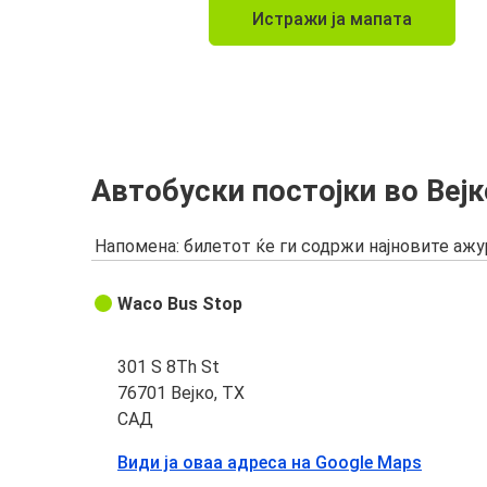
Истражи ја мапата
Автобуски постојки во Вејк
Напомена: билетот ќе ги содржи најновите аж
Waco Bus Stop
301 S 8Th St
76701 Вејко, TX
САД
Види ја оваа адреса на Google Maps