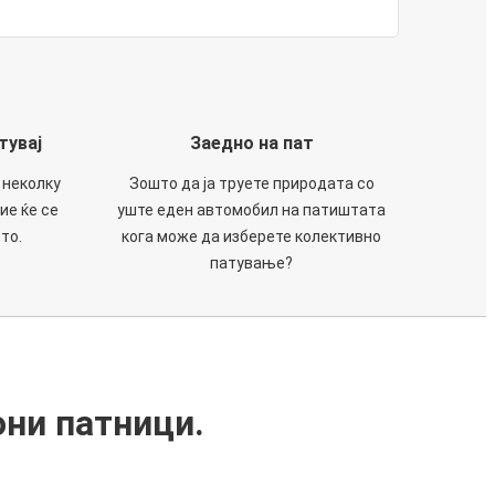
тувај
Заедно на пат
 неколку
Зошто да ја труете природата со
ие ќе се
уште еден автомобил на патиштата
то.
кога може да изберете колективно
патување?
они патници.