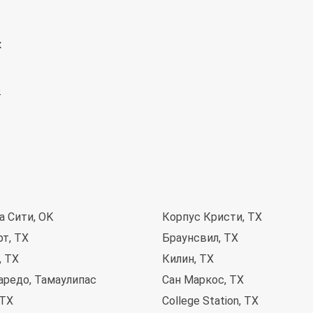
к
а Сити, OK
Корпус Кристи, TX
т, TX
Браунсвил, TX
, TX
Килин, TX
аредо, Тамаулипас
Сан Маркос, TX
 TX
College Station, TX