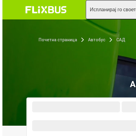
Испланирај го свое
Почетна страница
Автобус
САД
А