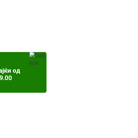
ајќи од
9.00