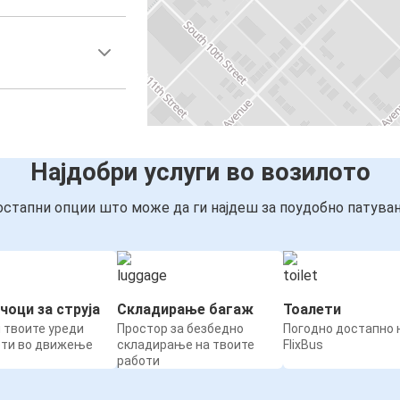
Најдобри услуги во возилото
стапни опции што може да ги најдеш за поудобно патува
чоци за струја
Складирање багаж
Тоалети
 твоите уреди
Простор за безбедно
Погодно достапно н
ети во движење
складирање на твоите
FlixBus
работи