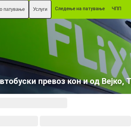
Следење на патување
ЧПП
то патување
Услуги
втобуски превоз кон и од Вејко, 