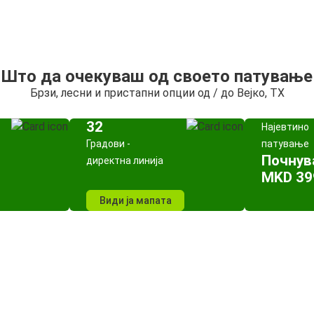
Што да очекуваш од своето патување
Брзи, лесни и пристапни опции од / до Вејко, TX
32
Најевтино
Градови -
патување
Почнув
директна линија
MKD 39
Види ја мапата