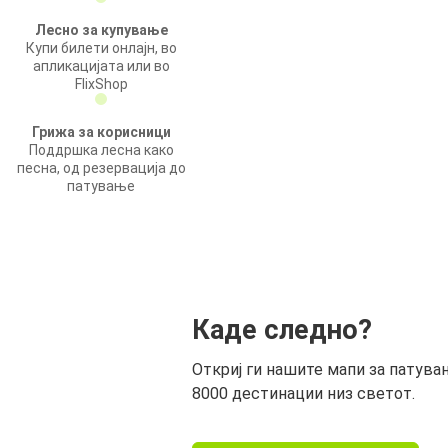
Лесно за купување
Купи билети онлајн, во
апликацијата или во
FlixShop
Грижа за корисници
Поддршка лесна како
песна, од резервација до
патување
Каде следно?
Откриј ги нашите мапи за патува
8000 дестинации низ светот.