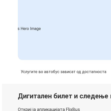
Услугите во автобус зависат од достапноста
Дигитален билет и следење
Откриј ја апликацијата FlixBus