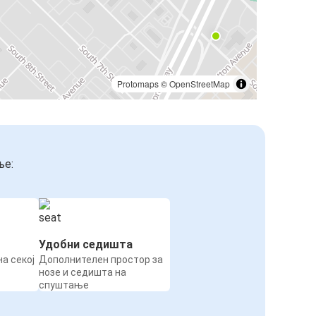
Protomaps
©
OpenStreetMap
ње:
Удобни седишта
а секој
Дополнителен простор за
нозе и седишта на
спуштање