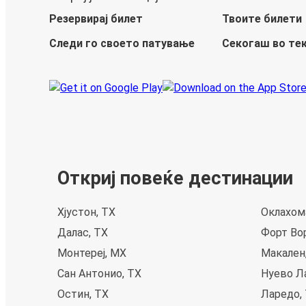
Резервирај билет
Твоите билети
Следи го своето патување
Секогаш во те
Откриј повеќе дестинации
Хјустон, TX
Оклахом
Далас, TX
Форт Вор
Монтереј, MX
Макален
Сан Антонио, TX
Нуево Л
Остин, TX
Ларедо,