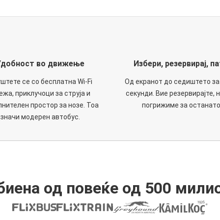
Удобност во движење
Избери, резервирај, па
штете се со бесплатна Wi-Fi
Од екранот до седиштето за
ежа, приклучоци за струја и
секунди. Вие резервирајте, н
нителен простор за нозе. Тоа
погрижиме за останато
значи модерен автобус.
иена од повеќе од 500 мили