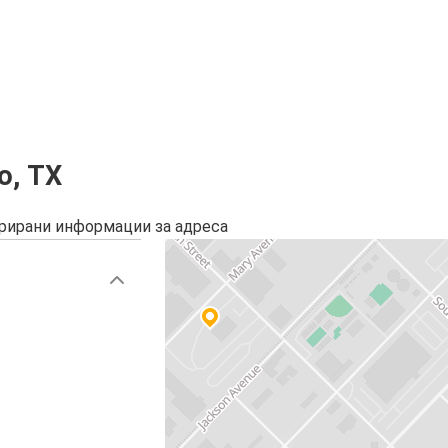
о, TX
урирани информации за адреса