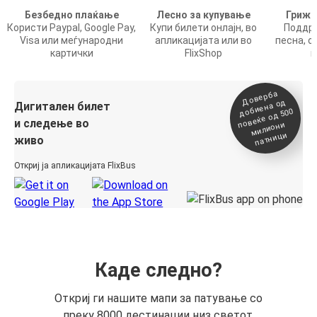
Безбедно плаќање
Лесно за купување
Грижа
Користи Paypal, Google Pay,
Купи билети онлајн, во
Поддрш
Visa или меѓународни
апликацијата или во
песна, о
картички
FlixShop
п
Доверба
добиена о
повеќе о
д
Дигитален билет
д 500
и следење во
милиони
патници
живо
Откриј ја апликацијата FlixBus
Каде следно?
Откриј ги нашите мапи за патување со
преку 8000 дестинации низ светот.