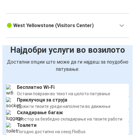
West Yellowstone (Visitors Center)
Најдобри услуги во возилото
Достапни опции што може да ги најдеш за поудобно
патување:
Бесплатно Wi-Fi
Остани поврзан во текот на целото патување
Приклучоци за струја
Држи ги твоите уреди наполнети во движење
Складирање багаж
Простор за безбедно складирање на твоите работи
Тоалети
Погодно достапно на секој FlixBus