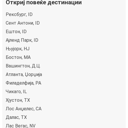
Откриј повеќе дестинации
Рексбург, ID
Сент Антони, ID
Ештон, ID
Ајленд Парк, ID
Њујорк, НЈ
Бостон, MA
Вашингтон, Д.Ц.
Атланта, Џорџија
Филаделфија, PA
Чикаго, IL
Хјустон, TX
Лос Анџелес, CA
Далас, TX
Лас Вегас, NV