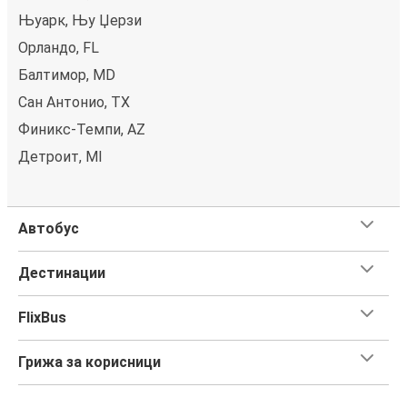
Њуарк, Њу Џерзи
Орландо, FL
Балтимор, MD
Сан Антонио, TX
Финикс-Темпи, AZ
Детроит, MI
Автобус
Дестинации
FlixBus
Грижа за корисници