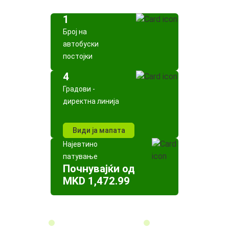
1
Број на
автобуски
постојки
4
Градови -
директна линија
Види ја мапата
Најевтино
патување
Почнувајќи од
MKD 1,472.99