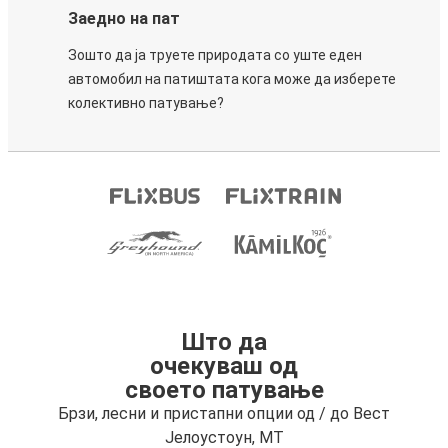
Заедно на пат
Зошто да ја труете природата со уште еден
автомобил на патиштата кога може да изберете
колективно патување?
Што да
очекуваш од
своето патување
Брзи, лесни и пристапни опции од / до Вест
Јелоустоун, MT