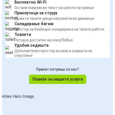
Бесплатно Wi-Fi
Остани поврзан во текот на целото патување
Приклучоци за струја
Држи ги твоите уреди наполнети во движење
Складирање багаж
Простор за безбедно складирање на твоите работи
Тоалети
Погодно достапно на секој FlixBus
Удобни седишта
Дополнителен простор за нозе и седишта на
спуштање
Првпат патуваш со нас?
Повеќе за нашите услуги