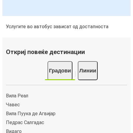
Услугите во автобус зависат од достапноста
Откриј повеќе дестинации
Градови
Линии
Вила Реал
Чавес
Вила Пуука де Агвијар
Педрас Салгадас
Видаго