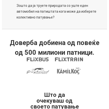
Зошто да ја труете природата со уште еден
автомобил на патиштата кога може да изберете
колективно патување?
Доверба добиена од повеќе
од 500 милиони патници.
Што да
очекуваш од
своето патување