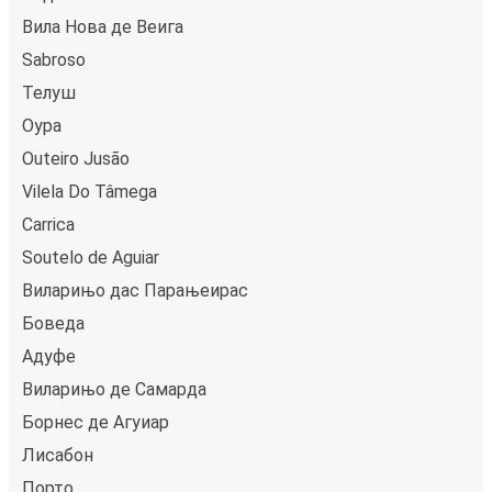
Вила Нова де Веига
Sabroso
Телуш
Оура
Outeiro Jusão
Vilela Do Tâmega
Carrica
Soutelo de Aguiar
Виларињо дас Парањеирас
Боведа
Адуфе
Виларињо де Самарда
Борнес де Агуиар
Лисабон
Порто