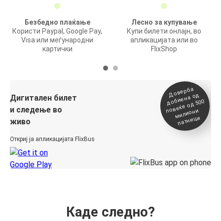
Безбедно плаќање
Лесно за купување
Користи Paypal, Google Pay,
Купи билети онлајн, во
Visa или меѓународни
апликацијата или во
картички
FlixShop
Доверба
добиена о
повеќе о
д
Дигитален билет
д 500
и следење во
милиони
патници
живо
Откриј ја апликацијата FlixBus
Каде следно?