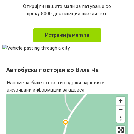
Откриј ги нашите мапи за патување со
преку 8000 дестинации низ светот.
Истражи ја мапата
Автобуски постојки во Вила Ча
Напомена: билетот ќе ги содржи најновите
ажурирани информации за адреса