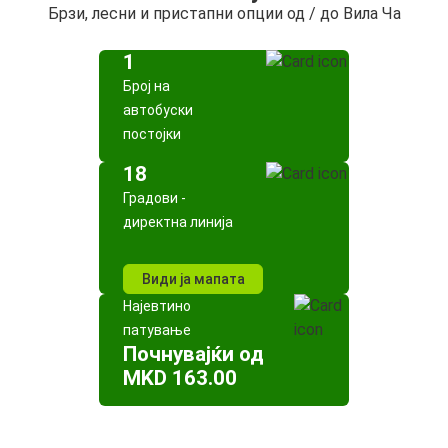
Брзи, лесни и пристапни опции од / до Вила Ча
1
Број на
автобуски
постојки
18
Градови -
директна линија
Види ја мапата
Најевтино
патување
Почнувајќи од
MKD 163.00