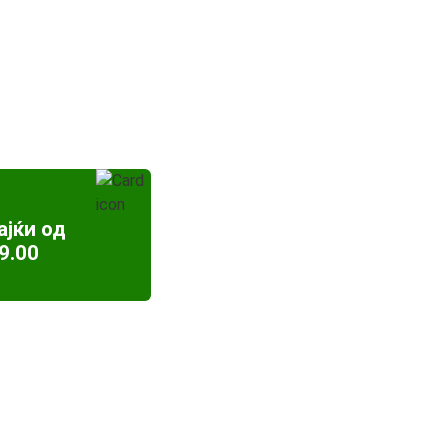
ајќи од
9.00