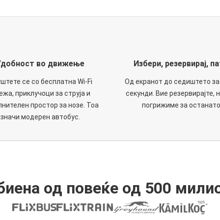
Удобност во движење
Избери, резервирај, па
штете се со бесплатна Wi-Fi
Од екранот до седиштето за
ежа, приклучоци за струја и
секунди. Вие резервирајте, н
нителен простор за нозе. Тоа
погрижиме за останато
значи модерен автобус.
иена од повеќе од 500 мили