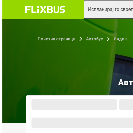
Испланирај го свое
Почетна страница
Автобус
Индија
Авт