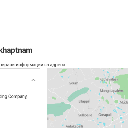
akhaptnam
урирани информации за адреса
ding Company,