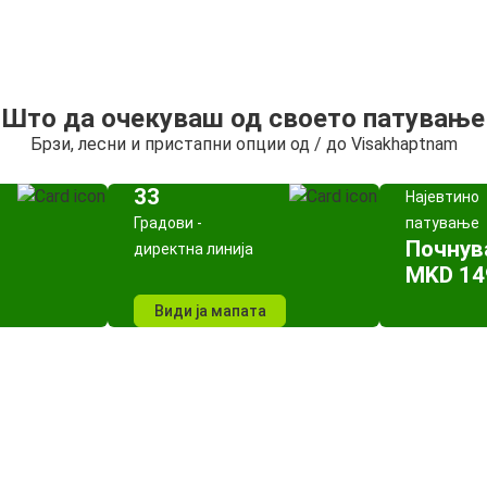
Што да очекуваш од своето патување
Брзи, лесни и пристапни опции од / до Visakhaptnam
33
Најевтино
Градови -
патување
Почнув
директна линија
MKD 14
Види ја мапата