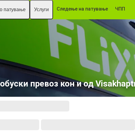
Следење на патување
ЧПП
то патување
Услуги
обуски превоз кон и од Visakhap