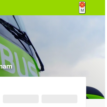
М
tnam