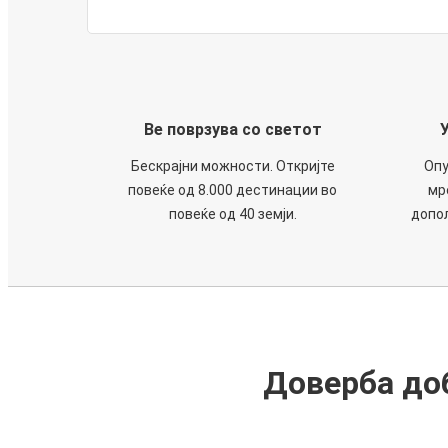
Ве поврзува со светот
Бескрајни можности. Откријте
Опу
повеќе од 8.000 дестинации во
мр
повеќе од 40 земји.
допол
Доверба доб