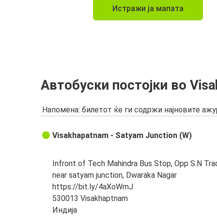
Истражи ја мапата
Автобуски постојки во Vis
Напомена: билетот ќе ги содржи најновите аж
Visakhapatnam - Satyam Junction (W)
Infront of Tech Mahindra Bus Stop, Opp S.N Tra
near satyam junction, Dwaraka Nagar
https://bit.ly/4aXoWmJ
530013 Visakhaptnam
Индија