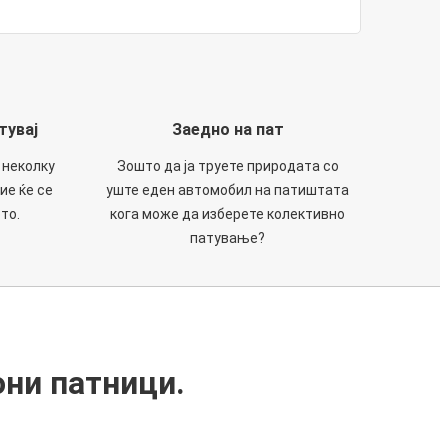
тувај
Заедно на пат
 неколку
Зошто да ја труете природата со
ие ќе се
уште еден автомобил на патиштата
то.
кога може да изберете колективно
патување?
они патници.