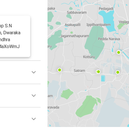
pp S.N
n, Dwaraka
ndhra
ly/4aXoWmJ