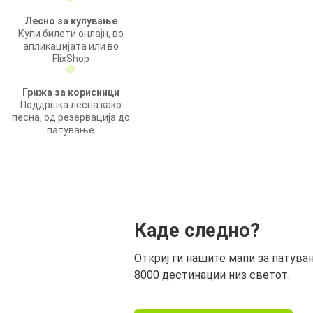
Лесно за купување
Купи билети онлајн, во
апликацијата или во
FlixShop
Грижа за корисници
Поддршка лесна како
песна, од резервација до
патување
Каде следно?
Откриј ги нашите мапи за патува
8000 дестинации низ светот.