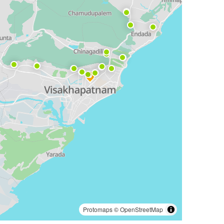
Protomaps
©
OpenStreetMap