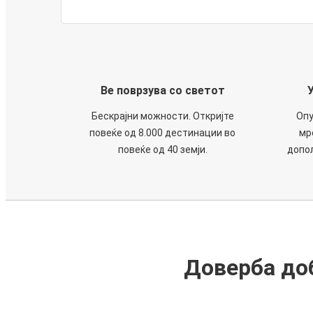
Ве поврзува со светот
Бескрајни можности. Откријте
Опу
повеќе од 8.000 дестинации во
мр
повеќе од 40 земји.
допол
Доверба доб