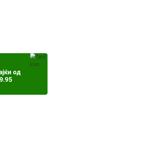
ајќи од
9.95