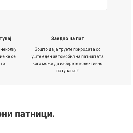
тувај
Заедно на пат
 неколку
Зошто да ја труете природата со
ие ќе се
уште еден автомобил на патиштата
то.
кога може да изберете колективно
патување?
они патници.