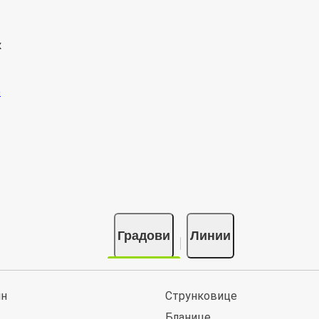
к
Градови
Линии
ин
Струнковице
Бланице