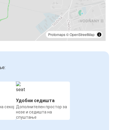
Protomaps
©
OpenStreetMap
ње:
Удобни седишта
а секој
Дополнителен простор за
нозе и седишта на
спуштање