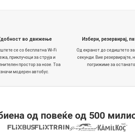
Удобност во движење
Избери, резервирај, па
штете се со бесплатна Wi-Fi
Од екранот до седиштето за
ежа, приклучоци за струја и
секунди. Вие резервирајте, н
нителен простор за нозе. Тоа
погрижиме за останато
значи модерен автобус.
иена од повеќе од 500 мили