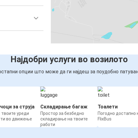
Најдобри услуги во возилото
стапни опции што може да ги најдеш за поудобно патува
чоци за струја
Складирање багаж
Тоалети
 твоите уреди
Простор за безбедно
Погодно достапно н
ети во движење
складирање на твоите
FlixBus
работи