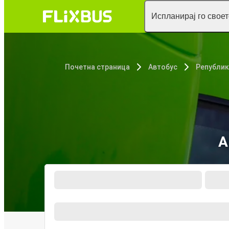
Испланирај го свое
Почетна страница
Автобус
Републи
А