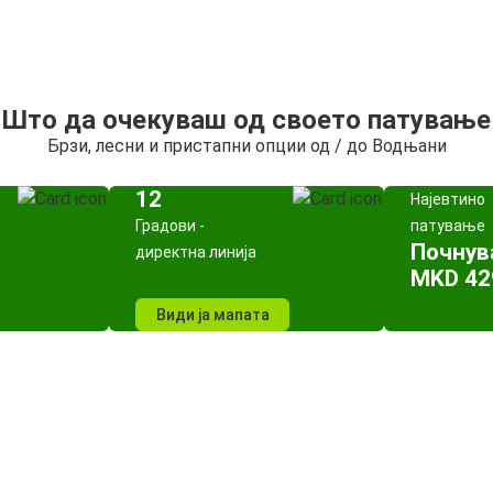
Што да очекуваш од своето патување
Брзи, лесни и пристапни опции од / до Водњани
12
Најевтино
Градови -
патување
Почнув
директна линија
MKD 42
Види ја мапата