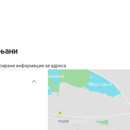
дњани
урирани информации за адреса