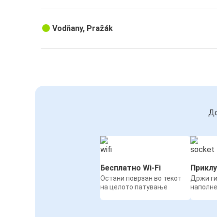
Vodňany, Pražák
До
Бесплатно Wi-Fi
Приклу
Остани поврзан во текот
Држи ги
на целото патување
наполн