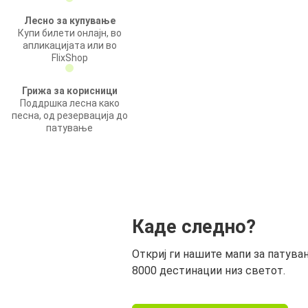
Лесно за купување
Купи билети онлајн, во
апликацијата или во
FlixShop
Грижа за корисници
Поддршка лесна како
песна, од резервација до
патување
Каде следно?
Откриј ги нашите мапи за патува
8000 дестинации низ светот.