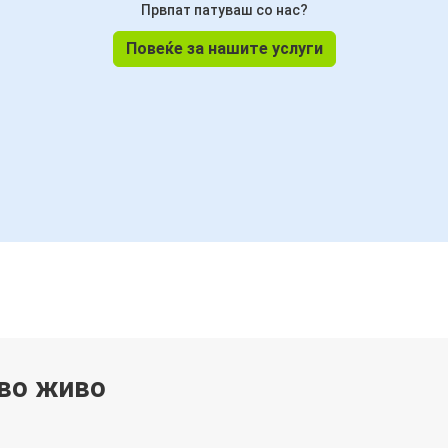
Првпат патуваш со нас?
Повеќе за нашите услуги
 во живо