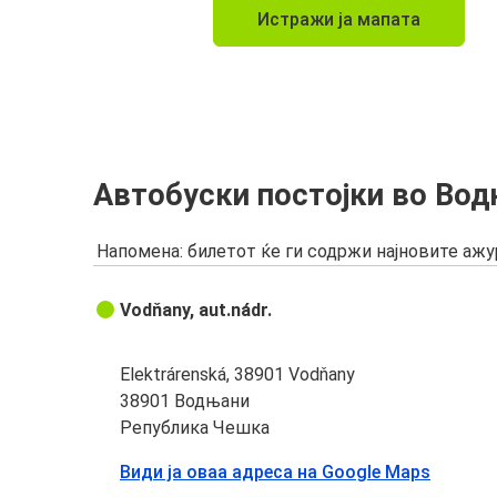
Истражи ја мапата
Автобуски постојки во Во
Напомена: билетот ќе ги содржи најновите аж
Vodňany, aut.nádr.
Elektrárenská, 38901 Vodňany
38901 Водњани
Република Чешка
Види ја оваа адреса на Google Maps