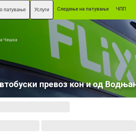
Следење на патување
ЧПП
то патување
Услуги
ка Чешка
втобуски превоз кон и од Водња