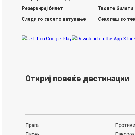
Резервирај билет
Твоите билети
Следи го своето патување
Секогаш во те
Откриј повеќе дестинации
Прага
Против
Писек
Баворов