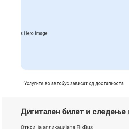
Услугите во автобус зависат од достапноста
Дигитален билет и следење
Откриј ја апликацијата FlixBus